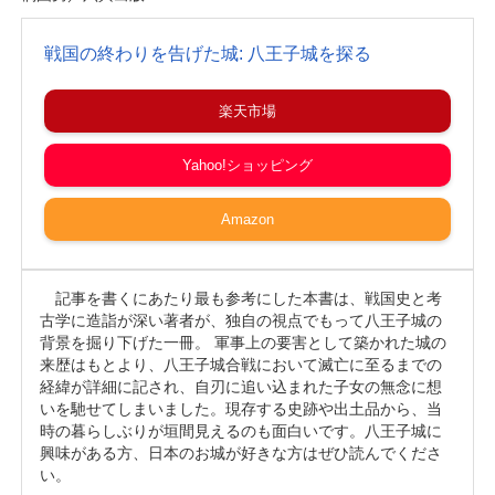
戦国の終わりを告げた城: 八王子城を探る
楽天市場
Yahoo!ショッピング
Amazon
記事を書くにあたり最も参考にした本書は、戦国史と考
古学に造詣が深い著者が、独自の視点でもって八王子城の
背景を掘り下げた一冊。 軍事上の要害として築かれた城の
来歴はもとより、八王子城合戦において滅亡に至るまでの
経緯が詳細に記され、自刃に追い込まれた子女の無念に想
いを馳せてしまいました。現存する史跡や出土品から、当
時の暮らしぶりが垣間見えるのも面白いです。八王子城に
興味がある方、日本のお城が好きな方はぜひ読んでくださ
い。