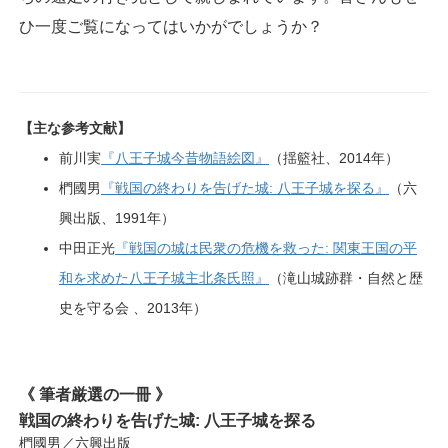
ひ一度ご覧になってはいかがでしょうか？
【主な参考文献】
前川実
『八王子城今昔物語絵図』
（揺籃社、2014年）
椚國男
『戦国の終わりを告げた城: 八王子城を探る』
（六
興出版、1991年）
中田正光
『戦国の城は民衆の危機を救った: 関東王国の平
和を求めた八王子城主北条氏照』
（滝山城跡群・自然と歴
史を守る会 、2013年）
《 筆者厳選の一冊 》
戦国の終わりを告げた城: 八王子城を探る
椚國男／六興出版