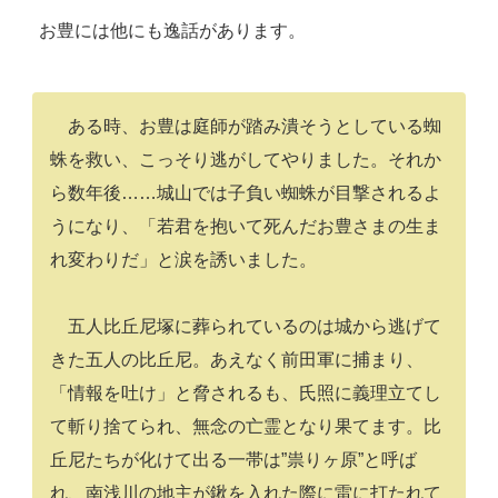
お豊には他にも逸話があります。
ある時、お豊は庭師が踏み潰そうとしている蜘
蛛を救い、こっそり逃がしてやりました。それか
ら数年後……城山では子負い蜘蛛が目撃されるよ
うになり、「若君を抱いて死んだお豊さまの生ま
れ変わりだ」と涙を誘いました。
五人比丘尼塚に葬られているのは城から逃げて
きた五人の比丘尼。あえなく前田軍に捕まり、
「情報を吐け」と脅されるも、氏照に義理立てし
て斬り捨てられ、無念の亡霊となり果てます。比
丘尼たちが化けて出る一帯は”祟りヶ原”と呼ば
れ、南浅川の地主が鍬を入れた際に雷に打たれて