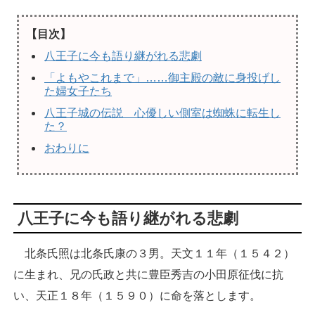
【目次】
八王子に今も語り継がれる悲劇
「よもやこれまで」……御主殿の敵に身投げし
た婦女子たち
八王子城の伝説 心優しい側室は蜘蛛に転生し
た？
おわりに
八王子に今も語り継がれる悲劇
北条氏照は北条氏康の３男。天文１１年（１５４２）
に生まれ、兄の氏政と共に豊臣秀吉の小田原征伐に抗
い、天正１８年（１５９０）に命を落とします。