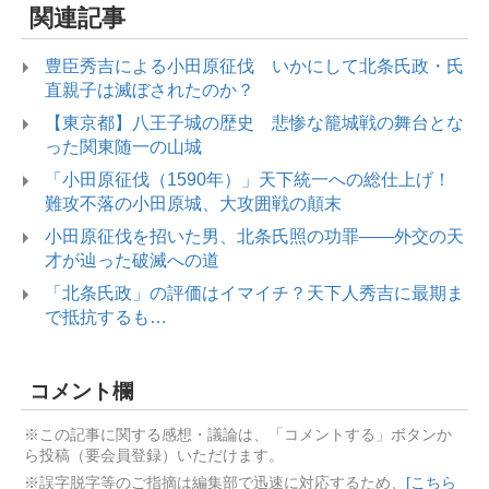
関連記事
豊臣秀吉による小田原征伐 いかにして北条氏政・氏
直親子は滅ぼされたのか？
【東京都】八王子城の歴史 悲惨な籠城戦の舞台とな
った関東随一の山城
「小田原征伐（1590年）」天下統一への総仕上げ！
難攻不落の小田原城、大攻囲戦の顛末
小田原征伐を招いた男、北条氏照の功罪――外交の天
才が辿った破滅への道
「北条氏政」の評価はイマイチ？天下人秀吉に最期ま
で抵抗するも…
コメント欄
※この記事に関する感想・議論は、「コメントする」ボタンか
ら投稿（要会員登録）いただけます。
※誤字脱字等のご指摘は編集部で迅速に対応するため、
[こちら