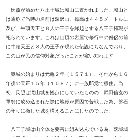
氏照が治めた八王子城は城山に置かれました。城山と
は通称で当時の名前は深沢山。標高は４４５メートルに
及び、牛頭天王と８人の王子を縁起とする八王子権現が
祀られています。これは山頂の岩屋で修行中の僧侶の前
に牛頭天王と８人の王子が現れた伝説にちなんでおり、
この山が民の信仰対象だったことが窺い知れます。
築城の始まりは元亀２年（１５７１）、それから１６
年後の天正１５年（１５８７）に一族郎党で移住。当
初、氏照は滝山城を拠点にしていたものの、武田信玄の
軍勢に攻め込まれた際に地形が原因で苦戦した為、盤石
の守りに徹した城を構えることにしたのでした。
八王子城は山全体を要害に組み込んでいる為、落城城