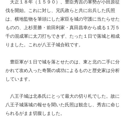
天正１８年（１５９０）、豊臣秀吉の軍勢が小田原征
伐を開始。これに対し、兄氏政らと共に出兵した氏照
は、横地監物を筆頭にした家臣を城の守護に当たらせた
ものの、上杉景勝・前田利家・真田昌幸から成る１万５
千の混成軍に太刀打ちできず、たった１日で落城と相成
りました。これが八王子城合戦です。
豊臣軍が１日で城を落とせたのは、東と北の二手に分
かれて攻め入った奇襲の成功によるものと歴史家は分析
しています。
八王子城は北条氏にとって最大の切り札でした。故に
八王子城落城の報せを聞いた氏照は観念し、秀吉に命じ
られるがまま切腹しました。