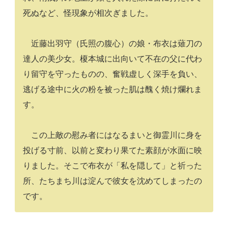
死ぬなど、怪現象が相次ぎました。
近藤出羽守（氏照の腹心）の娘・布衣は薙刀の
達人の美少女。榎本城に出向いて不在の父に代わ
り留守を守ったものの、奮戦虚しく深手を負い、
逃げる途中に火の粉を被った肌は醜く焼け爛れま
す。
この上敵の慰み者にはなるまいと御霊川に身を
投げる寸前、以前と変わり果てた素顔が水面に映
りました。そこで布衣が「私を隠して」と祈った
所、たちまち川は淀んで彼女を沈めてしまったの
です。