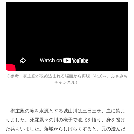
※参考：御主殿が攻め込まれる場面から再現（4:10～、ふさみち
チャンネル）
御主殿の滝を水源とする城山川は三日三晩、血に染ま
りました。死屍累々の川の様子で敗北を悟り、身を投げ
た兵もいました。落城からしばらくすると、元の澄んだ