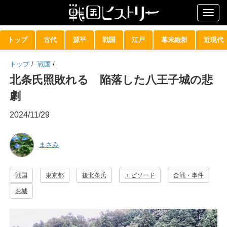
Togg
navig
トップ
古代
源平
戦国
江戸
幕末維新
近現代
トップ
/
戦国
/
北条氏照敗れる 陥落した八王子城の悲
劇
2024/11/29
まさみ
戦国
東京都
後北条氏
エピソード
合戦・事件
お城