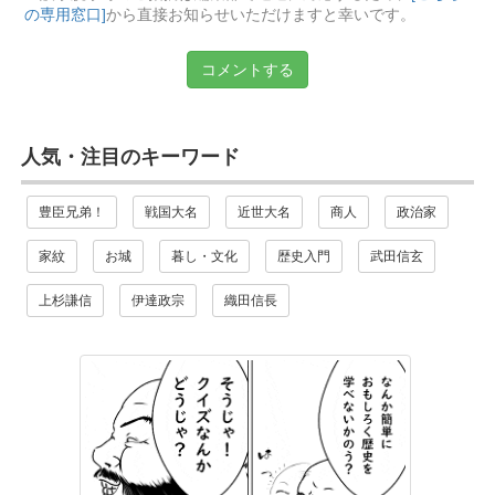
の専用窓口]
から直接お知らせいただけますと幸いです。
コメントする
人気・注目のキーワード
豊臣兄弟！
戦国大名
近世大名
商人
政治家
家紋
お城
暮し・文化
歴史入門
武田信玄
上杉謙信
伊達政宗
織田信長