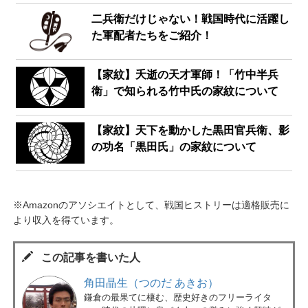
二兵衛だけじゃない！戦国時代に活躍し
た軍配者たちをご紹介！
【家紋】夭逝の天才軍師！「竹中半兵
衛」で知られる竹中氏の家紋について
【家紋】天下を動かした黒田官兵衛、影
の功名「黒田氏」の家紋について
※Amazonのアソシエイトとして、戦国ヒストリーは適格販売に
より収入を得ています。
この記事を書いた人
角田晶生（つのだ あきお）
鎌倉の最果てに棲む、歴史好きのフリーライタ