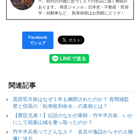
ー。時代の片隅に息づく人々の営みに強く興味が
あります。 得意ジャンル：日本史・不動産・民俗
学・自動車など。 執筆依頼はお気軽にどうぞ！
Facebook
でシェア
関連記事
黒田官兵衛はなぜ１年も幽閉されたのか？ 有岡城監
禁と信長の「松寿処刑命令」の真相とは？
【豊臣兄弟！】伝説のなかの軍師・竹中半兵衛 いか
にして稲葉山城を乗っ取ったのか？
竹中半兵衛ってどんな人？ 名言や逸話からその人物
像に迫る