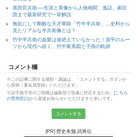
黒田官兵衛──生涯と実像から人物相関、逸話、家臣
団まで最新研究で一挙解説
無欲にして剛毅な天才軍師「竹中半兵衛」…史料から
見たリアルな半兵衛像とは？
竹中半兵衛の血脈は途絶えていなかった！源平のルー
ツから現代へ続く、竹中家系図と子孫の軌跡
コメント欄
※この記事に関する感想・議論は、「コメントする」ボタンか
ら投稿（要会員登録）いただけます。
※誤字脱字等のご指摘は編集部で迅速に対応するため、
[こちら
の専用窓口]
から直接お知らせいただけますと幸いです。
コメントする
[PR] 歴史本舗 武将伝