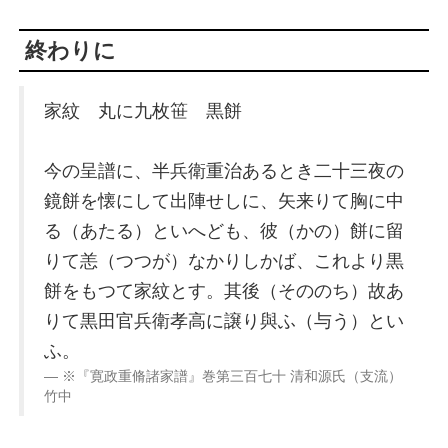
終わりに
家紋 丸に九枚笹 黒餅
今の呈譜に、半兵衛重治あるとき二十三夜の
鏡餅を懐にして出陣せしに、矢来りて胸に中
る（あたる）といへども、彼（かの）餅に留
りて恙（つつが）なかりしかば、これより黒
餅をもつて家紋とす。其後（そののち）故あ
りて黒田官兵衛孝高に譲り與ふ（与う）とい
ふ。
※『寛政重脩諸家譜』巻第三百七十 清和源氏（支流）
竹中