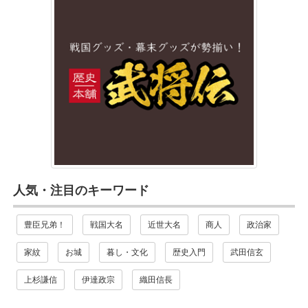
人気・注目のキーワード
豊臣兄弟！
戦国大名
近世大名
商人
政治家
家紋
お城
暮し・文化
歴史入門
武田信玄
上杉謙信
伊達政宗
織田信長