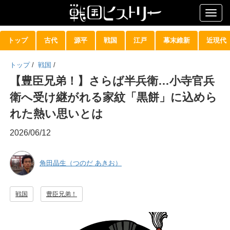
Togg
navig
トップ
古代
源平
戦国
江戸
幕末維新
近現代
トップ
/
戦国
/
【豊臣兄弟！】さらば半兵衛…小寺官兵
衛へ受け継がれる家紋「黒餅」に込めら
れた熱い思いとは
2026/06/12
角田晶生（つのだ あきお）
戦国
豊臣兄弟！