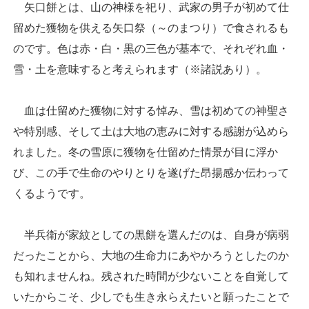
矢口餅とは、山の神様を祀り、武家の男子が初めて仕
留めた獲物を供える矢口祭（～のまつり）で食されるも
のです。色は赤・白・黒の三色が基本で、それぞれ血・
雪・土を意味すると考えられます（※諸説あり）。
血は仕留めた獲物に対する悼み、雪は初めての神聖さ
や特別感、そして土は大地の恵みに対する感謝が込めら
れました。冬の雪原に獲物を仕留めた情景が目に浮か
び、この手で生命のやりとりを遂げた昂揚感か伝わって
くるようです。
半兵衛が家紋としての黒餅を選んだのは、自身が病弱
だったことから、大地の生命力にあやかろうとしたのか
も知れませんね。残された時間が少ないことを自覚して
いたからこそ、少しでも生き永らえたいと願ったことで