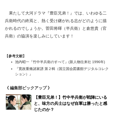
果たして大河ドラマ『豊臣兄弟！』では、いわゆる二
兵衛時代の終焉と、熱く受け継がれる志がどのように描
かれるのでしょうか。菅田将暉（半兵衛）と倉悠貴（官
兵衛）の協演を楽しみにしています！
【参考文献】
池内昭一『竹中半兵衛のすべて』(新人物往来社 1996年)
『寛政重脩諸家譜 第２輯（国立国会図書館デジタルコレク
ション）』
《 編集部ピックアップ 》
【豊臣兄弟！】竹中半兵衛が戦陣にいる
と、味方の兵士はなぜ自軍は勝ったと感
じたのか？