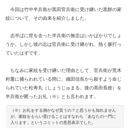
今回は竹中半兵衛が黒田官兵衛に受け継いだ黒餅の家
紋について、その由来を紹介しました。
志半ばに世を去った半兵衛の無念はいかばかりでしょ
うか。しかし彼の志は官兵衛に受け継がれ、熱く脈打っ
ていたはずです。
ちなみに家紋を受け継いだ理由として、官兵衛が荒木
村重に捕らわれている間に、織田信長から殺すよう命じ
られていた松寿丸（しょうじゅまる。後の黒田長政）を
半兵衛が匿ったお礼（※）とも言われます。
（※）お礼をする側がなぜ貰うの？と思うかも知れません
が、家紋をもらい受けることはすなわち「あなたの一門に
入ります」というコミットの意思表示でした。