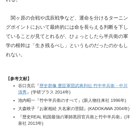
関ヶ原の合戦や戊辰戦争など、運命を分けるターニン
グポイントにおいて最終的には命を長らえる判断を下し
ていることが見てとれるが、ひょっとしたら半兵衛の軍
学の根幹は「生き残るべし」というものだったのかもし
れない。
【参考文献】
谷口克広『
歴史群像 豊臣軍団武将列伝 竹中半兵衛・中川
清秀
』(学研プラス 2014年)
池内昭一『竹中半兵衛のすべて』(新人物往来社 1996年)
大森映子『お家相続 大名家の苦闘』(KADOKAWA 2004年)
『歴史REAL 戦国最強の軍師黒田官兵衛と竹中半兵衛』(洋
泉社 2013年)