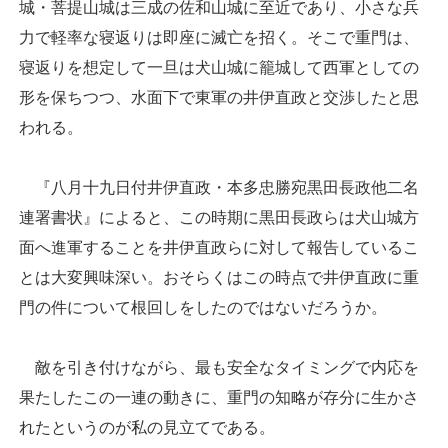
城・菩提山城は三成の佐和山城に至近であり、小さな兵
力で軽率な寝返りは即座に滅亡を招く。そこで重門は、
寝返りを想定して一旦は犬山城に籠城して西軍としての
形を保ちつつ、水面下で東軍の井伊直政と交渉したと思
われる。
『八月十九日付井伊直政・本多忠勝宛黒田長政他二名
連署書状』によると、この時期に黒田長政らは犬山城方
面へ進軍することを井伊直政らに対して報告しているこ
とは大変興味深い。おそらくはこの時点で井伊直政に重
門の件について根回しをしたのではないだろうか。
敵を引き付けながら、最も安全なタイミングで内応を
果たしたこの一連の動きに、重門の知略が存分に生かさ
れたというのが私の見立てである。