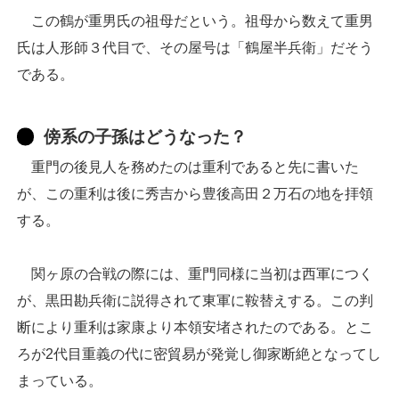
この鶴が重男氏の祖母だという。祖母から数えて重男
氏は人形師３代目で、その屋号は「鶴屋半兵衛」だそう
である。
傍系の子孫はどうなった？
重門の後見人を務めたのは重利であると先に書いた
が、この重利は後に秀吉から豊後高田２万石の地を拝領
する。
関ヶ原の合戦の際には、重門同様に当初は西軍につく
が、黒田勘兵衛に説得されて東軍に鞍替えする。この判
断により重利は家康より本領安堵されたのである。とこ
ろが2代目重義の代に密貿易が発覚し御家断絶となってし
まっている。