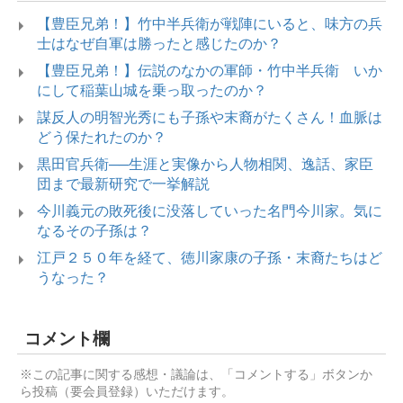
【豊臣兄弟！】竹中半兵衛が戦陣にいると、味方の兵
士はなぜ自軍は勝ったと感じたのか？
【豊臣兄弟！】伝説のなかの軍師・竹中半兵衛 いか
にして稲葉山城を乗っ取ったのか？
謀反人の明智光秀にも子孫や末裔がたくさん！血脈は
どう保たれたのか？
黒田官兵衛──生涯と実像から人物相関、逸話、家臣
団まで最新研究で一挙解説
今川義元の敗死後に没落していった名門今川家。気に
なるその子孫は？
江戸２５０年を経て、徳川家康の子孫・末裔たちはど
うなった？
コメント欄
※この記事に関する感想・議論は、「コメントする」ボタンか
ら投稿（要会員登録）いただけます。