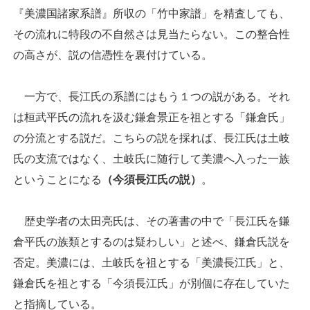
『美濃国諸家系譜』所収の「竹中家譜」を精査しても、
その流れに特段の不自然さは見当たらない。この整合性
の高さが、説の信憑性を裏付けている。
一方で、長江氏の系譜にはもう１つの説がある。それ
は桓武平氏の流れを汲む鎌倉景正を祖とする「鎌倉氏」
の分流とする説だ。こちらの説を採れば、長江氏は土岐
氏の支流ではなく、土岐氏に随行して美濃へ入った一族
ということになる
（今須長江氏の説）
。
歴史学者の太田亮氏は、その著書の中で「長江氏を鎌
倉平氏の族類とするのは疑わしい」と述べ、鎌倉氏説を
否定。美濃には、土岐氏を祖とする「美濃長江氏」と、
鎌倉氏を祖とする「今須長江氏」が別個に存在していた
と指摘している。