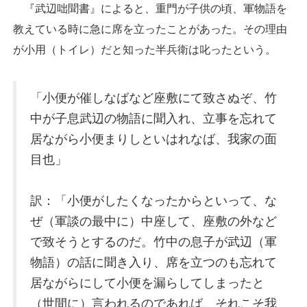
『武辺咄聞書』によると、重門が子供の頃、軍物語を
教えている時に急に席を立ったことがあった。その理由
が小用（トイレ）だと知った半兵衛は叱ったという。
「小便が催しなばなど座敷にて致さぬぞ、竹
中が子息武辺の物語に聞入れ、立事を忘れて
居ながら小便まりしといはれなば、我家の面
目也」
訳：「小便がしたくなったからといって、な
ぜ（軍談の最中に）中座して、座敷の外など
で致そうとするのだ。竹中の息子が武辺（軍
物語）の話に聞き入り、席を立つのも忘れて
居ながらにして小便を漏らしてしまったと
（世間に）言われるのであれば、それこそ我