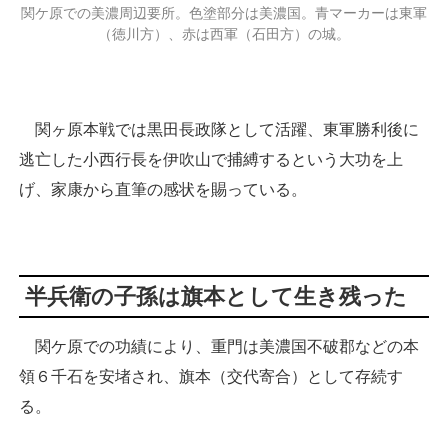
関ケ原での美濃周辺要所。色塗部分は美濃国。青マーカーは東軍
（徳川方）、赤は西軍（石田方）の城。
安濃津城
関ヶ原本戦では黒田長政隊として活躍、東軍勝利後に
逃亡した小西行長を伊吹山で捕縛するという大功を上
げ、家康から直筆の感状を賜っている。
半兵衛の子孫は旗本として生き残った
関ケ原での功績により、重門は美濃国不破郡などの本
領６千石を安堵され、旗本（交代寄合）として存続す
る。