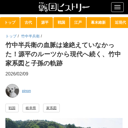
Togg
navig
トップ
古代
源平
戦国
江戸
幕末維新
近現代
トップ
/
竹中半兵衛
/
竹中半兵衛の血脈は途絶えていなかっ
た！源平のルーツから現代へ続く、竹中
家系図と子孫の軌跡
2026/02/09
pinon
戦国
岐阜県
家系図