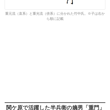
重元流（直系）と重光流（傍系）に分かれた竹中氏。※子は右か
ら順に記載
関ケ原で活躍した半兵衛の嫡男「重門」