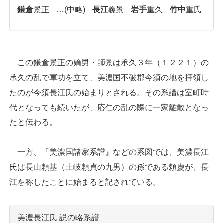
鎌倉
景正
…(中略)
長江
義景
岩手
重久
竹中
重氏
この鎌倉景正の嫡男・師景は承久３年（１２２１）の
承久の乱で軍功を立て、美濃国不破郡今須の地を拝領し
たのが今須長江氏の始まりとされる。その系譜は室町時
代となっても続いたが、応仁の乱の際に一家離散となっ
たと伝わる。
一方、『美濃国諸家系譜』などの系図では、美濃長江
氏は長山頼基（土岐頼貞の九男）の孫である頼慶が、長
江を称したことに始まると記されている。
美濃長江氏 説の略系譜