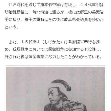
江戸時代を通じて旗本竹中家は存続し、１４代重明は
明治維新後に一時北海道に渡るが、後には郷里の美濃岩
手に戻り、養子の重時はその後に岐阜県会議員を務めた
という。
また、１５代重固（しげかた）は幕府陸軍奉行を務
め、戊辰戦争においては函館戦争に参加するも投降し、
許された後は殖産事業に尽力したことがわかっている。