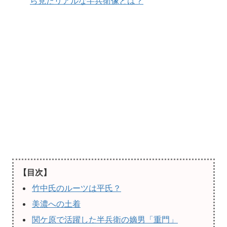
ら見たリアルな半兵衛像とは？
【目次】
竹中氏のルーツは平氏？
美濃への土着
関ケ原で活躍した半兵衛の嫡男「重門」