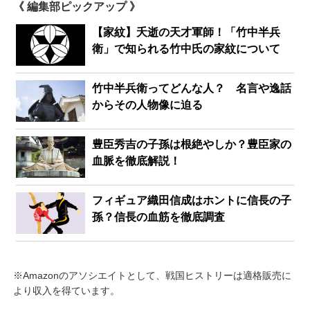
《 編集部ピックアップ 》
【家紋】夭逝の天才軍師！「竹中半兵
衛」で知られる竹中氏の家紋について
竹中半兵衛ってどんな人？ 名言や逸話
からその人物像に迫る
豊臣秀吉の子孫は根絶やしか？豊臣家の
血脈を徹底解説！
フィギュア織田信成はホントに信長の子
孫？信長の血筋を徹底調査
※Amazonのアソシエイトとして、戦国ヒストリーは適格販売に
より収入を得ています。