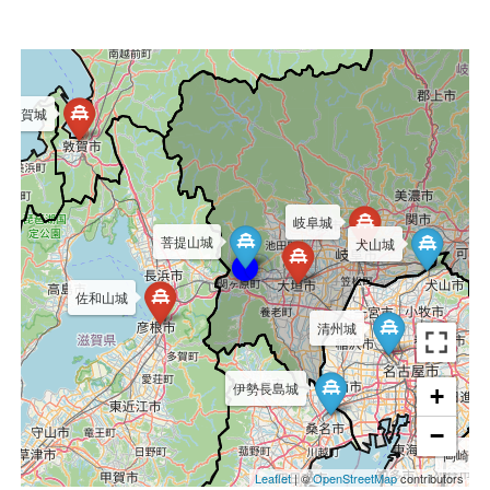
敦賀城
岐阜城
菩提山城
犬山城
佐和山城
清州城
伊勢長島城
+
−
岡崎城
Leaflet
| ©
OpenStreetMap
contributors