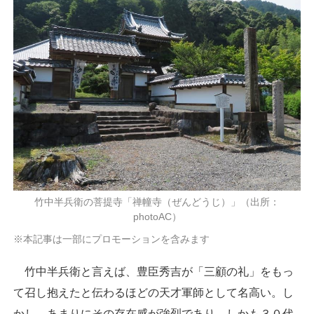
竹中半兵衛の菩提寺「禅幢寺（ぜんどうじ）」（出所：
photoAC）
※本記事は一部にプロモーションを含みます
竹中半兵衛と言えば、豊臣秀吉が「三顧の礼」をもっ
て召し抱えたと伝わるほどの天才軍師として名高い。し
かし、あまりにその存在感が強烈であり、しかも３０代