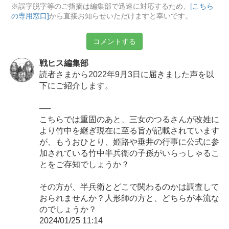
※誤字脱字等のご指摘は編集部で迅速に対応するため、
[こちら
の専用窓口]
から直接お知らせいただけますと幸いです。
コメントする
戦ヒス編集部
読者さまから2022年9月3日に届きました声を以
下にご紹介します。
──
こちらでは重固のあと、三女のつるさんが改姓に
より竹中を継ぎ現在に至る旨が記載されています
が、もうおひとり、姫路や垂井の行事に公式に参
加されている竹中半兵衛の子孫がいらっしゃるこ
とをご存知でしょうか？
その方が、半兵衛とどこで関わるのかは調査して
おられませんか？人形師の方と、どちらが本流な
のでしょうか？
2024/01/25 11:14