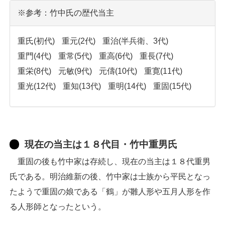
※参考：竹中氏の歴代当主
重氏(初代)
重元(2代)
重治(半兵衛、3代)
重門(4代)
重常(5代)
重高(6代)
重長(7代)
重栄(8代)
元敏(9代)
元儔(10代)
重寛(11代)
重光(12代)
重知(13代)
重明(14代)
重固(15代)
現在の当主は１８代目・竹中重男氏
重固の後も竹中家は存続し、現在の当主は１８代重男
氏である。明治維新の後、竹中家は士族から平民となっ
たようで重固の娘である「鶴」が雛人形や五月人形を作
る人形師となったという。