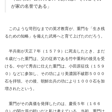
が家の名誉である」
このような苛烈なまでの英才教育が、重門を「生き残
るための知略」を備えた武将へと育て上げたのだろう。
半兵衛が天正７年（１５７９）に死去したとき、まだ
６歳だった重門は、父の従弟である竹中重利の後見を受
ける。やがて秀吉に仕えた重門は、小田原征伐（１５９
０）などに参加し、その功により美濃国不破郡５０００
石を拝領。その後、朝鮮出兵の功により１０００石を加
増されたという。
重門がその真価を発揮したのは、慶長５年（１６６
０）の関ケ原の戦いだと私は考えている。当初、重門は