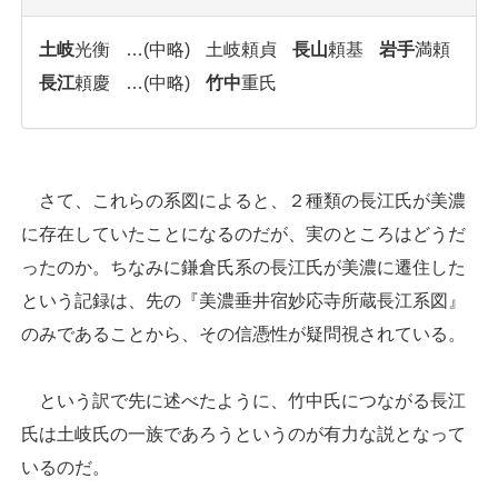
土岐
光衡
…(中略)
土岐頼貞
長山
頼基
岩手
満頼
長江
頼慶
…(中略)
竹中
重氏
さて、これらの系図によると、２種類の長江氏が美濃
に存在していたことになるのだが、実のところはどうだ
ったのか。ちなみに鎌倉氏系の長江氏が美濃に遷住した
という記録は、先の『美濃垂井宿妙応寺所蔵長江系図』
のみであることから、その信憑性が疑問視されている。
という訳で先に述べたように、竹中氏につながる長江
氏は土岐氏の一族であろうというのが有力な説となって
いるのだ。