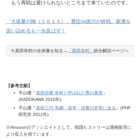
もう再戦は避けられないところまで来ていたのです。
「大坂夏の陣（１６１５）」豊臣vs徳川が終戦。家康を
追い詰めるも一歩及ばず！
※真田幸村の全体像を知る→
「真田幸村」
総合解説ページへ
【参考文献】
平山優『
真田信繁 幸村と呼ばれた男の真実
』
(KADOKAWA 2015年)
平山優『
真田三代 幸綱・昌幸・信繁の史実に迫る
』(PHP
研究所 2011年)
※Amazonのアソシエイトとして、戦国ヒストリーは適格販売に
より収入を得ています。