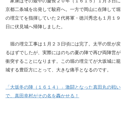
家康はその最中の慶長２０年（１６１５）１月３日に
京都二条城を出発して駿府へ。一方で岡山に在陣して堀
の埋立てを指揮していた２代将軍・徳川秀忠も１月１９
日に伏見城へ帰陣しました。
堀の埋立工事は１月２３日頃には完了。太平の世が戻
るはずでしたが、実際にはのちの夏の陣で再び両陣営が
衝突することになります。この堀の埋立てが大坂城に籠
城する豊臣方にとって、大きな痛手となるのです。
「大坂冬の陣（１６１４）」激闘となった真田丸の戦い
で、真田幸村がその名を轟かせる！