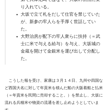
り入れている。
大坂で立て札をだして仕官を禁じていた
が、新参の牢人らを手厚く世話してい
た。
大野治房が配下の牢人衆らに扶持（＝武
士に米で与える給与）を与え、大坂城の
金蔵を開けて金銀米を運び出して分配し
た。
こうした報を受け、家康は３月１４日、九州や四国な
ど西国大名に対して年貢米を積んだ船の大阪着船と払米
（＝年貢米を民間に売却すること。）を禁止し、大坂に
流れる兵糧米や物資の流通を差し止めようとしていま
す。