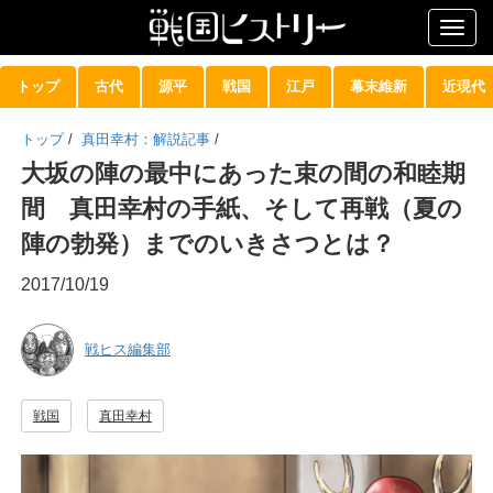
Togg
navig
トップ
古代
源平
戦国
江戸
幕末維新
近現代
トップ
/
真田幸村：解説記事
/
大坂の陣の最中にあった束の間の和睦期
間 真田幸村の手紙、そして再戦（夏の
陣の勃発）までのいきさつとは？
2017/10/19
戦ヒス編集部
戦国
真田幸村