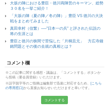
大坂の陣における豊臣・徳川両陣営のキーマン、総勢
３０名を一挙ご紹介！
「大坂の陣（夏の陣／冬の陣）」豊臣 VS 徳川の大決
戦をまとめてみました
真田幸村（信繁）──”日本一の兵” と評された伝説の
将の生涯とは
豊臣と徳川の狭間で苦悩した「片桐且元」 方広寺鐘
銘問題とその後の去就の真相とは？
コメント欄
※この記事に関する感想・議論は、「コメントする」ボタンか
ら投稿（要会員登録）いただけます。
※誤字脱字等のご指摘は編集部で迅速に対応するため、
[こちら
の専用窓口]
から直接お知らせいただけますと幸いです。
コメントする