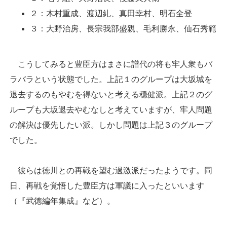
２：木村重成、渡辺糺、真田幸村、明石全登
３：大野治房、長宗我部盛親、毛利勝永、仙石秀範
こうしてみると豊臣方はまさに譜代の将も牢人衆もバ
ラバラという状態でした。上記１のグループは大坂城を
退去するのもやむを得ないと考える穏健派。上記２のグ
ループも大坂退去やむなしと考えていますが、牢人問題
の解決は優先したい派。しかし問題は上記３のグループ
でした。
彼らは徳川との再戦を望む過激派だったようです。同
日、再戦を覚悟した豊臣方は軍議に入ったといいます
（『武徳編年集成』など）。