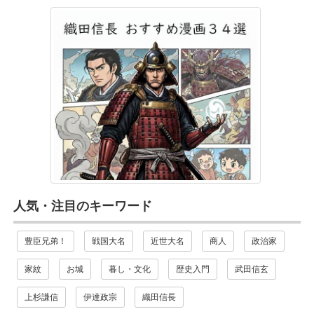
人気・注目のキーワード
豊臣兄弟！
戦国大名
近世大名
商人
政治家
家紋
お城
暮し・文化
歴史入門
武田信玄
上杉謙信
伊達政宗
織田信長