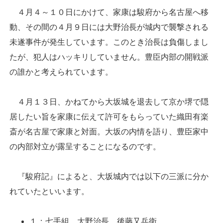
４月４～１０日にかけて、家康は駿府から名古屋へ移
動、その間の４月９日には大野治長が城内で襲撃される
未遂事件が発生しています。このとき治長は負傷しまし
たが、犯人はハッキリしていません。豊臣内部の開戦派
の誰かと考えられています。
４月１３日、かねてから大坂城を退去して京か堺で隠
居したい旨を家康に伝えて許可をもらっていた織田有楽
斎が名古屋で家康と対面。大坂の内情を語り、豊臣家中
の内部対立が露呈することになるのです。
『駿府記』によると、大坂城内では以下の三派に分か
れていたといいます。
１：七手組、大野治長、後藤又兵衛