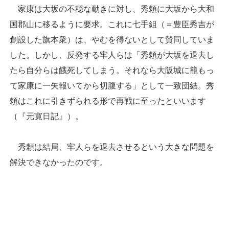
家康は大坂の不穏な動きに対し、秀頼に大坂から大和
国郡山に移るように要求。これに七手組（＝豊臣秀吉が
創設した旗本衆）は、やむを得ないとして賛同していま
した。しかし、反発する牢人らは「秀頼が大坂を退去し
たら自分らは餓死してしまう。それなら大阪城に籠もっ
て家康に一矢報いてから切腹する」として一致団結。秀
頼はこれに引きずられる形で再戦に至ったといいます
（『元寛日記』）。
秀頼は結局、牢人らを退去させるという大きな問題を
解決できなかったのです。