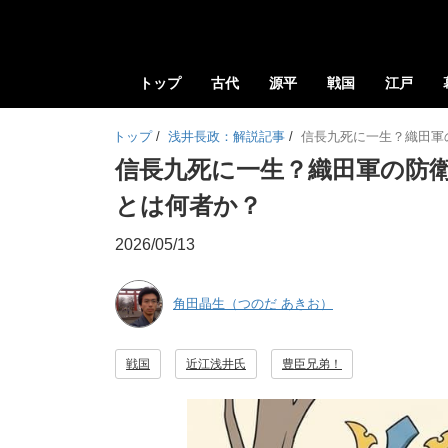
トップ
古代
源平
戦国
江戸
トップ
/
浅井長政：解説記事
/
信長九死に一生？織田軍
信長九死に一生？織田軍の防衛
とは何者か？
2026/05/13
角田晶生（つのだ あきお）
戦国
近江浅井氏
豊臣兄弟！