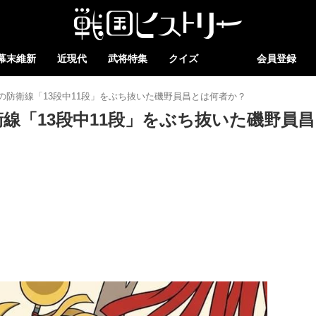
幕末維新
近現代
武将特集
クイズ
会員登録
の防衛線「13段中11段」をぶち抜いた磯野員昌とは何者か？
線「13段中11段」をぶち抜いた磯野員昌