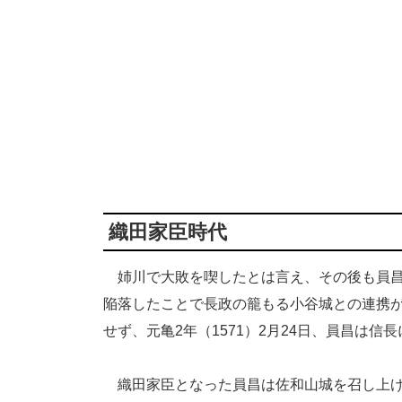
織田家臣時代
姉川で大敗を喫したとは言え、その後も員昌
陥落したことで長政の籠もる小谷城との連携
せず、元亀2年（1571）2月24日、員昌は
織田家臣となった員昌は佐和山城を召し上げ