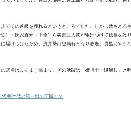
歩でその首級を獲れるというところでした。しかし敵もさる
一鉄）・氏家直元（卜全）ら美濃三人衆が駆けつけて信長を護
援に駆けつけたため、浅井勢は総崩れとなり敗走。員昌もやむ
の武名はますます高まり、その活躍は「姉川十一段崩し」と
えた浅井討伐の第一戦で圧勝！？