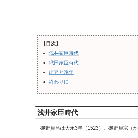
【目次】
浅井家臣時代
織田家臣時代
出奔と晩年
終わりに
浅井家臣時代
磯野員昌は大永3年（1523）、磯野員宗（