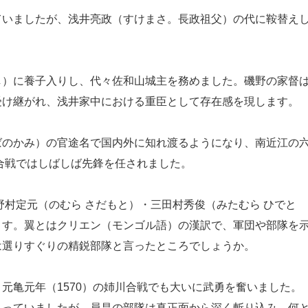
いましたが、浅井亮政（すけまさ。長政祖父）の代に鞍替え
）に養子入りし、代々佐和山城主を務めました。磯野の家督
受け継がれ、浅井家中における重臣として存在感を現します。
のかみ）の官途名で国内外に知れ渡るようになり、南近江の
合戦ではしばしば先鋒を任されました。
村定元（のむら さだもと）・三田村秀俊（みたむら ひでと
ます。翼とはクリエン（モンゴル語）の漢訳で、軍団や部隊を
は選りすぐりの精鋭部隊と言ったところでしょうか。
亀元年（1570）の姉川合戦でも大いに武勇を奮いました。
とっていましたが、員昌の部隊は真正面から深く斬り込み、何