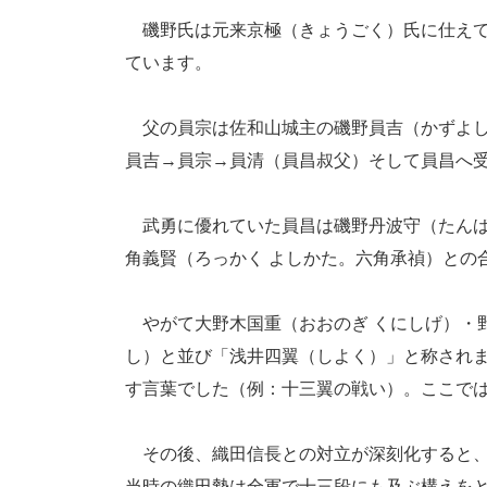
磯野氏は元来京極（きょうごく）氏に仕えて
ています。
父の員宗は佐和山城主の磯野員吉（かずよし
員吉→員宗→員清（員昌叔父）そして員昌へ
武勇に優れていた員昌は磯野丹波守（たんば
角義賢（ろっかく よしかた。六角承禎）との
やがて大野木国重（おおのぎ くにしげ）・野
し）と並び「浅井四翼（しよく）」と称され
す言葉でした（例：十三翼の戦い）。ここで
その後、織田信長との対立が深刻化すると、元
当時の織田勢は全軍で十三段にも及ぶ構えを