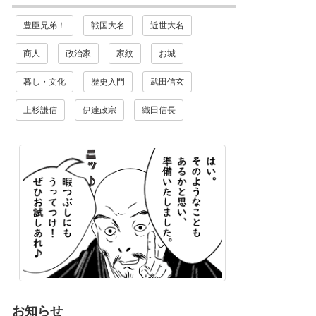
豊臣兄弟！
戦国大名
近世大名
商人
政治家
家紋
お城
暮し・文化
歴史入門
武田信玄
上杉謙信
伊達政宗
織田信長
お知らせ