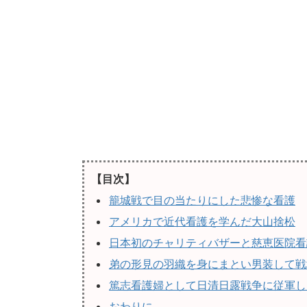
【目次】
籠城戦で目の当たりにした悲惨な看護
アメリカで近代看護を学んだ大山捨松
日本初のチャリティバザーと慈恵医院看
弟の形見の羽織を身にまとい男装して戦
篤志看護婦として日清日露戦争に従軍し
おわりに