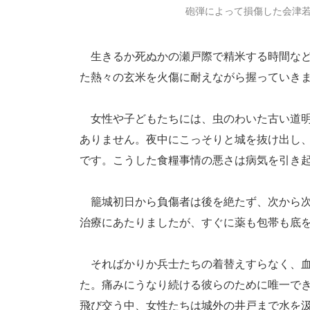
砲弾によって損傷した会津若松
生きるか死ぬかの瀬戸際で精米する時間など
た熱々の玄米を火傷に耐えながら握っていき
女性や子どもたちには、虫のわいた古い道明
ありません。夜中にこっそりと城を抜け出し
です。こうした食糧事情の悪さは病気を引き
籠城初日から負傷者は後を絶たず、次から次
治療にあたりましたが、すぐに薬も包帯も底
そればかりか兵士たちの着替えすらなく、血
た。痛みにうなり続ける彼らのために唯一で
飛び交う中、女性たちは城外の井戸まで水を