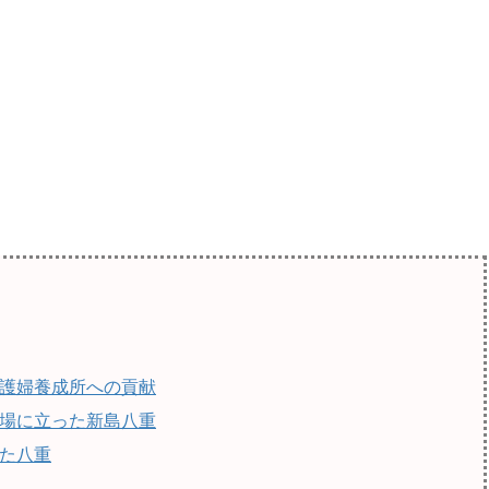
護婦養成所への貢献
場に立った新島八重
た八重