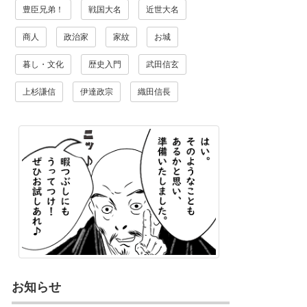
豊臣兄弟！
戦国大名
近世大名
商人
政治家
家紋
お城
暮し・文化
歴史入門
武田信玄
上杉謙信
伊達政宗
織田信長
お知らせ