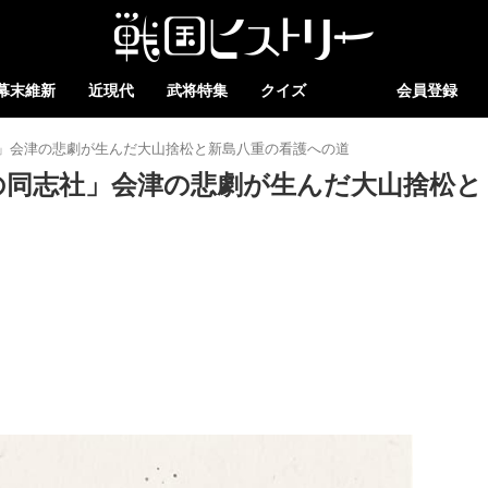
幕末維新
近現代
武将特集
クイズ
会員登録
」会津の悲劇が生んだ大山捨松と新島八重の看護への道
の同志社」会津の悲劇が生んだ大山捨松と