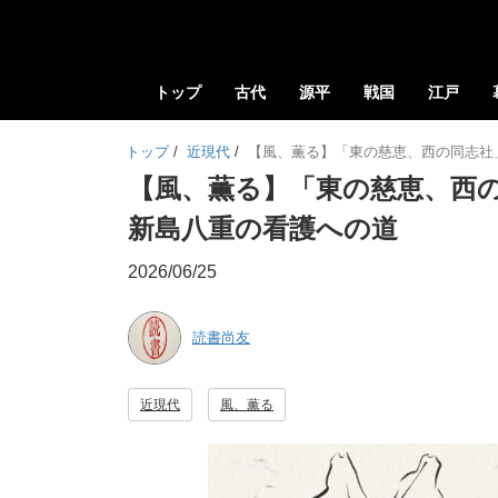
トップ
古代
源平
戦国
江戸
トップ
/
近現代
/
【風、薫る】「東の慈恵、西の同志社
【風、薫る】「東の慈恵、西
新島八重の看護への道
2026/06/25
読書尚友
近現代
風、薫る