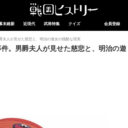
幕末維新
近現代
武将特集
クイズ
会員登録
爵夫人が見せた慈悲と、明治の遊女の残酷な現実
事件。男爵夫人が見せた慈悲と、明治の遊