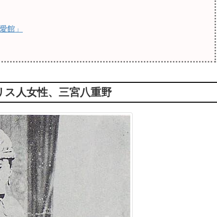
愛館」
リス人女性、三宮八重野