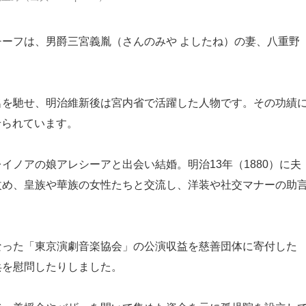
ーフは、男爵三宮義胤（さんのみや よしたね）の妻、八重野
を馳せ、明治維新後は宮内省で活躍した人物です。その功績
せられています。
ノアの娘アレシーアと出会い結婚。明治13年（1880）に夫
改め、皇族や華族の女性たちと交流し、洋装や社交マナーの助
った「東京演劇音楽協会」の公演収益を慈善団体に寄付した
兵を慰問したりしました。