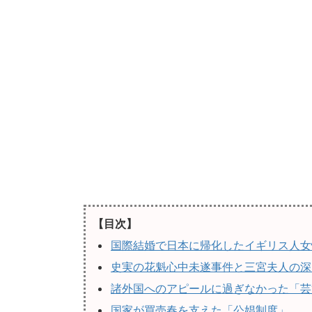
【目次】
国際結婚で日本に帰化したイギリス人女
史実の花魁心中未遂事件と三宮夫人の深
諸外国へのアピールに過ぎなかった「芸
国家が買売春を支えた「公娼制度」