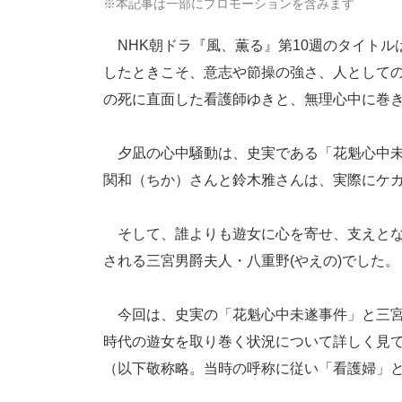
※本記事は一部にプロモーションを含みます
NHK朝ドラ『風、薫る』第10週のタイトル
したときこそ、意志や節操の強さ、人として
の死に直面した看護師ゆきと、無理心中に巻
夕凪の心中騒動は、史実である「花魁心中未
関和（ちか）さんと鈴木雅さんは、実際にケ
そして、誰よりも遊女に心を寄せ、支えとな
される三宮男爵夫人・八重野(やえの)でした。
今回は、史実の「花魁心中未遂事件」と三宮
時代の遊女を取り巻く状況について詳しく見
（以下敬称略。当時の呼称に従い「看護婦」