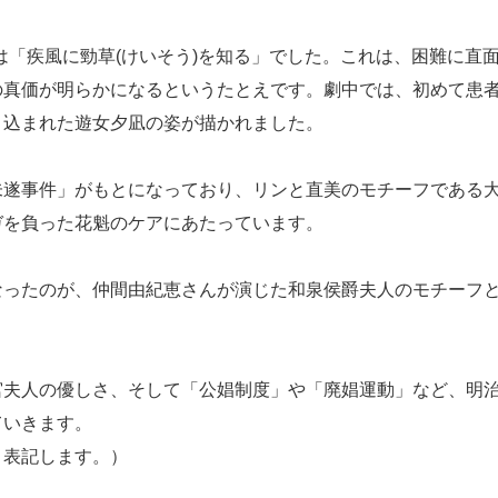
は「疾風に勁草(けいそう)を知る」でした。これは、困難に直
の真価が明らかになるというたとえです。劇中では、初めて患
き込まれた遊女夕凪の姿が描かれました。
遂事件」がもとになっており、リンと直美のモチーフである
ガを負った花魁のケアにあたっています。
ったのが、仲間由紀恵さんが演じた和泉侯爵夫人のモチーフ
夫人の優しさ、そして「公娼制度」や「廃娼運動」など、明
ていきます。
と表記します。）