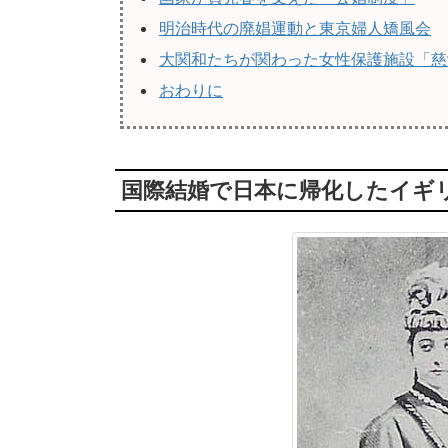
明治時代の廃娼運動と東京婦人矯風会
大関和たちが関わった女性保護施設「慈
おわりに
国際結婚で日本に帰化したイギ