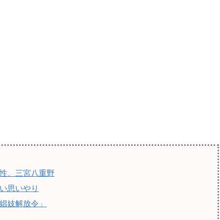
性、三宮八重野
い思いやり
娼妓解放令」