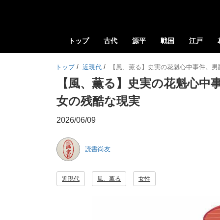
トップ
古代
源平
戦国
江戸
トップ
/
近現代
/
【風、薫る】史実の花魁心中事件。男
【風、薫る】史実の花魁心中
女の残酷な現実
2026/06/09
読書尚友
近現代
風、薫る
女性