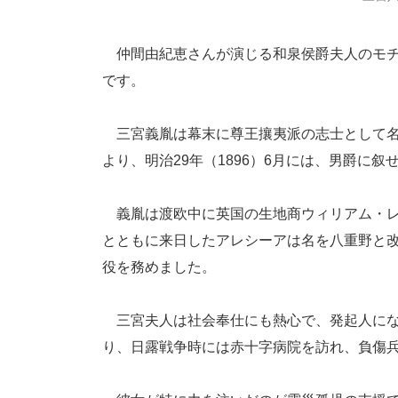
仲間由紀恵さんが演じる和泉侯爵夫人のモチ
です。
三宮義胤は幕末に尊王攘夷派の志士として名
より、明治29年（1896）6月には、男爵に叙
義胤は渡欧中に英国の生地商ウィリアム・レイ
とともに来日したアレシーアは名を八重野と
役を務めました。
三宮夫人は社会奉仕にも熱心で、発起人にな
り、日露戦争時には赤十字病院を訪れ、負傷