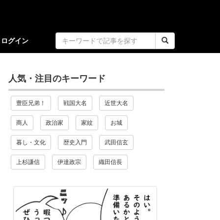
ログイン
人気・注目のキーワード
豊臣兄弟！
戦国大名
近世大名
商人
政治家
家紋
お城
暮し・文化
歴史入門
武田信玄
上杉謙信
伊達政宗
織田信長