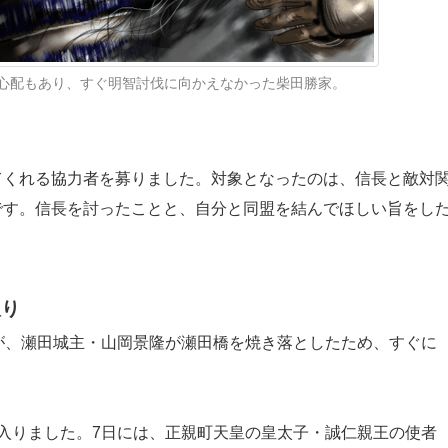
心配もあり、すぐ明智討伐に向かえなかった柴田勝家。
くれる協力者を募りました。対象となったのは、信長と敵対
です。信長を討ったことと、自分と同盟を結んでほしい旨をし
取り
が、瀬田城主・山岡景隆が瀬田橋を焼き落としたため、すぐに
入りました。7日には、正親町天皇の皇太子・誠仁親王の使者