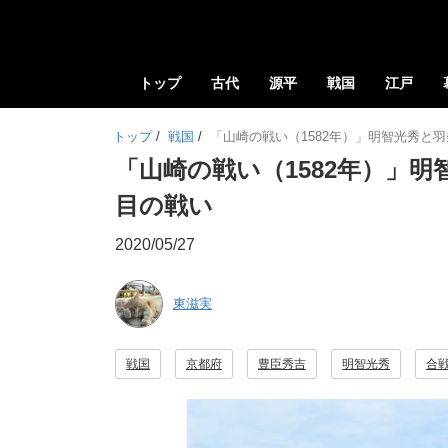
トップ
古代
源平
戦国
江戸
トップ
/
戦国
/
「山崎の戦い（1582年）」明智光秀と
「山崎の戦い（1582年）」
目の戦い
2020/05/27
東滋実
戦国
京都府
豊臣秀吉
明智光秀
合