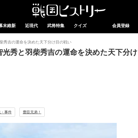
幕末維新
近現代
武将特集
クイズ
会員登録
羽柴秀吉の運命を決めた天下分け目の戦い
明智光秀と羽柴秀吉の運命を決めた天下分け
戦・事件
豊臣兄弟！