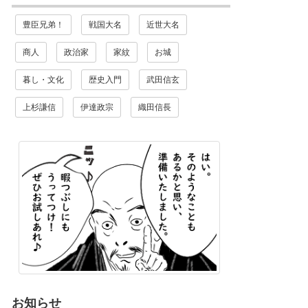
豊臣兄弟！
戦国大名
近世大名
商人
政治家
家紋
お城
暮し・文化
歴史入門
武田信玄
上杉謙信
伊達政宗
織田信長
お知らせ