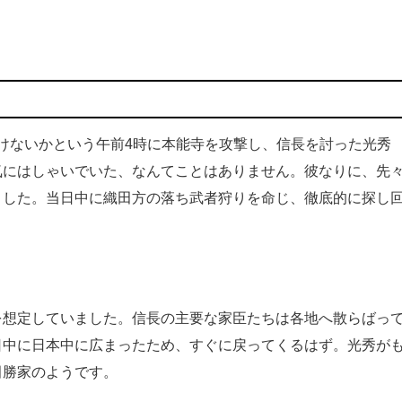
明けないかという午前4時に本能寺を攻撃し、信長を討った光秀
気にはしゃいでいた、なんてことはありません。彼なりに、先
ました。当日中に織田方の落ち武者狩りを命じ、徹底的に探し
想定していました。信長の主要な家臣たちは各地へ散らばっ
日中に日本中に広まったため、すぐに戻ってくるはず。光秀が
田勝家のようです。