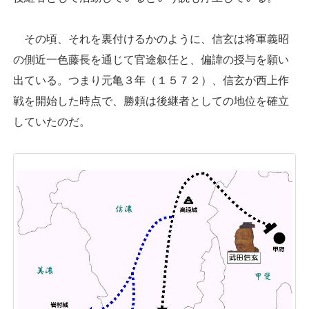
その頃、それを裏付けるかのように、信玄は将軍義昭
の側近一色藤長を通じて官途叙任と、偏諱の授与を願い
出ている。つまり元亀３年（１５７２）、信玄が西上作
戦を開始した時点で、勝頼は後継者としての地位を確立
していたのだ。