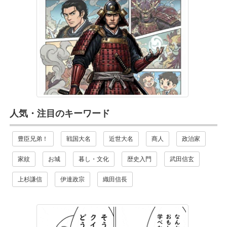
人気・注目のキーワード
豊臣兄弟！
戦国大名
近世大名
商人
政治家
家紋
お城
暮し・文化
歴史入門
武田信玄
上杉謙信
伊達政宗
織田信長