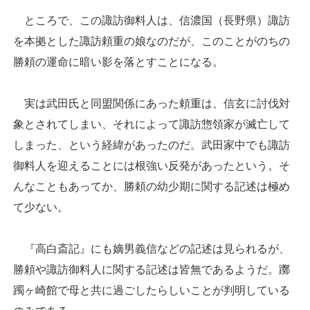
ところで、この諏訪御料人は、信濃国（長野県）諏訪
を本拠とした諏訪頼重の娘なのだが、このことがのちの
勝頼の運命に暗い影を落とすことになる。
実は武田氏と同盟関係にあった頼重は、信玄に討伐対
象とされてしまい、それによって諏訪惣領家が滅亡して
しまった、という経緯があったのだ。武田家中でも諏訪
御料人を迎えることには根強い反発があったという。そ
んなこともあってか、勝頼の幼少期に関する記述は極め
て少ない。
『高白斎記』にも嫡男義信などの記述は見られるが、
勝頼や諏訪御料人に関する記述は皆無であるようだ。躑
躅ヶ崎館で母と共に過ごしたらしいことが判明している