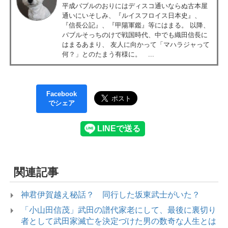
平成バブルのおりにはディスコ通いならぬ古本屋
通いにいそしみ、『ルイスフロイス日本史』、
『信長公記』、『甲陽軍鑑』等にはまる。 以降、
バブルそっちのけで戦国時代、中でも織田信長に
はまるあまり、 友人に向かって「マハラジャって
何？」とのたまう有様に。 ...
Facebook
でシェア
関連記事
神君伊賀越え秘話？ 同行した坂東武士がいた？
「小山田信茂」武田の譜代家老にして、最後に裏切り
者として武田家滅亡を決定づけた男の数奇な人生とは