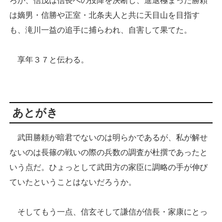
ろが、信茂は信長への投降を決断し、進退極まった勝頼
は嫡男・信勝や正室・北条夫人と共に天目山を目指す
も、滝川一益の追手に捕らわれ、自害して果てた。
享年３７と伝わる。
あとがき
武田勝頼が暗君でないのは明らかであるが、私が解せ
ないのは長篠の戦いの際の兵数の調査が杜撰であったと
いう点だ。ひょっとして武田方の家臣に調略の手が伸び
ていたということはないだろうか。
そしてもう一点、信玄そして謙信が信長・家康にとっ