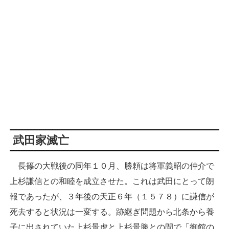
武田家滅亡
長篠の大戦後の同年１０月、勝頼は将軍義昭の仲介で
上杉謙信との和睦を成立させた。これは武田にとって朗
報であったが、３年後の天正６年（１５７８）に謙信が
死去すると状況は一変する。跡継ぎ問題から北条から養
子に出されていた上杉景虎と上杉景勝との間で「御館の