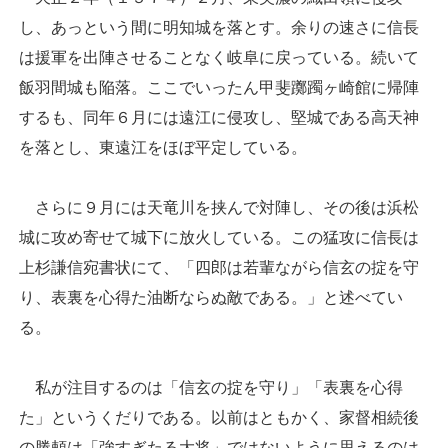
し、あっという間に明知城を落とす。余りの速さに信長
は援軍を出陣させることなく岐阜に戻っている。続いて
飯羽間城も陥落。ここでいったん甲斐躑躅ヶ崎館に帰陣
するも、同年６月には遠江に侵攻し、堅城である高天神
を落とし、東遠江をほぼ平定している。
さらに９月には天竜川を挟んで対陣し、その後は浜松
城に攻め寄せて城下に放火している。この猛攻に信長は
上杉謙信宛書状にて、「四郎は若輩ながら信玄の掟を守
り、表裏を心得た油断ならぬ敵である。」と述べてい
る。
私が注目するのは「信玄の掟を守り」「表裏を心得
た」というくだりである。以前はともかく、家督相続後
の勝頼は「強すぎたる大将」ではないように思えるのは