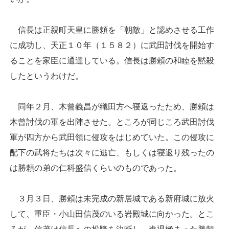
信長は正親町天皇に勝頼を「朝敵」と認めさせる工作
に成功し、天正１０年（１５８２）に武田討伐を開始す
ることを家臣に通達している。信長は勝頼の和睦を黙殺
したというわけだ。
同年２月、木曾義昌が織田方へ寝返ったため、勝頼は
木曾討伐の軍を出陣させた。ところが同じころ武田討伐
軍が四方から武田領に侵攻をはじめていた。この侵攻に
配下の武将たちは次々に逃亡、もしくは寝返り残ったの
は勝頼の弟の仁科盛信くらいのものであった。
３月３日、勝頼は未完成の新居城である新府城に放火
して、重臣・小山田信茂のいる岩殿城に向かった。とこ