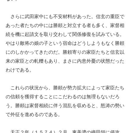
さらに武田家中にも不安材料があった。信玄の重臣で
あった者たちの中には勝頼と対立する者も多く、家督相
続を機に起請文を取り交わして関係修復を試みている。
やはり敵将の娘の子という宿命はどうしようもなく勝頼
にのしかかってきたのだ。勝頼寄りの家臣たちと信玄以
来の家臣との軋轢もあり、まさに内患外憂の状態だった
わけである。
これらの状況から、勝頼が勢力拡大によって家臣たち
の信頼を獲得することにこだわるのは無理もないだろ
う。勝頼は家督相続に伴う混乱を収めると、怒涛の勢い
で外征を進めるのである。
天正２年（１５７４）２月、東美濃の織田領に侵攻