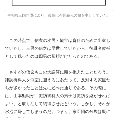
甲相駿三国同盟により、義信は今川義元の娘を妻としていた。
この時点で、信玄の次男・龍宝は盲目のために出家し
ていたし、三男の信之は早世していたから、後継者候補
として残ったのは四男の勝頼だけだったのである。
さすがの信玄もこの大誤算に頭を抱えたことだろう。
諏訪御料人を側室に迎えるにあたって、反対する家臣た
ちが多かったことは先に述べた通りである。その際に
は、山本勘助が「諏訪御料人の男子は諏訪を継がせれば
よい」と取りなして納得させたという。しかし、それが
水泡に帰してしまうのだ。つまり、家臣団の分裂は既に