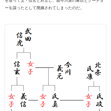
を巡って父・信玄と対立し、親今川派の家臣とクーデタ
ーを謀ったとして廃嫡されてしまったのだ。