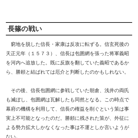
長篠の戦い
窮地を脱した信長・家康は反攻に転ずる。信玄死後の
天正元年（１５７３）、信長は包囲網を張った将軍義昭
を河内へ追放した。既に反旗を翻していた義昭であるか
ら、勝頼と結ばれては厄介と判断したのかもしれない。
その後、信長包囲網に参戦していた朝倉、浅井の両氏
も滅ぼし、包囲網は瓦解したも同然となる。この時点で
幕府の機構を利用して、信長の権益を削ぐという策は事
実上不可能となったのだ。勝頼に残された策が、外征に
よる勢力拡大しかなくなった事は不運としか言いようが
ない。