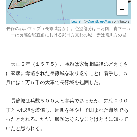
−
Leaflet
| ©
OpenStreetMap
contributors
長篠の戦いマップ（長篠城ほか）。色塗部分は三河国。青マーカ
ーは長篠合戦直前における武田方支配の城、赤は徳川方の城
天正３年（１５７５）、勝頼は家督相続後のどさくさ
に家康に奪還された長篠城を取り返すことに着手し、５
月には１万５千の大軍で長篠城を包囲した。
長篠城は兵数５００人と寡兵であったが、鉄砲２００
丁と大鉄砲を装備し、周囲を谷や川で囲まれた難所であ
ったとされる。ただ、勝頼はそんなことはとうに知って
いたと思われる。