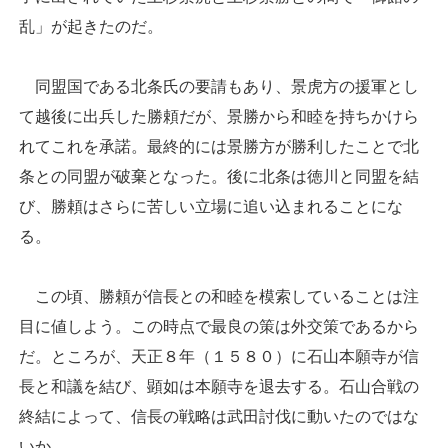
乱」が起きたのだ。
同盟国である北条氏の要請もあり、景虎方の援軍とし
て越後に出兵した勝頼だが、景勝から和睦を持ちかけら
れてこれを承諾。最終的には景勝方が勝利したことで北
条との同盟が破棄となった。後に北条は徳川と同盟を結
び、勝頼はさらに苦しい立場に追い込まれることにな
る。
この頃、勝頼が信長との和睦を模索していることは注
目に値しよう。この時点で最良の策は外交策であるから
だ。ところが、天正８年（１５８０）に石山本願寺が信
長と和議を結び、顕如は本願寺を退去する。石山合戦の
終結によって、信長の戦略は武田討伐に動いたのではな
いか。