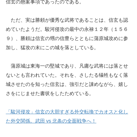
信玄の懸案事項であったのである。
ただ、実は勝頼が優秀な武将であることは、信玄も認
めていたようだ。駿河侵攻の最中の永禄１２年（１５６
９）、勝頼は信玄の甥の信豊らとともに蒲原城攻めに参
加し、猛攻の末にこの城を落としている。
蒲原城は東海一の堅城であり、凡庸な武将には落とせ
ないとも言われていた。それを、さしたる犠牲もなく落
城させたのを知った信玄は、強引だと諌めながら、嬉し
さをにじませた書状をしたためている。
「駿河侵攻」信玄の大胆すぎる外交転換でカオスと化し
た外交関係。武田 vs 北条の全面戦争へ！