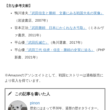
【主な参考文献】
鴨川達夫
『武田信玄と勝頼 文書にみる戦国大名の実像』
（岩波書店、2007年）
笹本正治
『武田勝頼 日本にかくれなき弓取』
（ミネルヴ
ァ書房、2011年）
平山優
『武田氏滅亡』
（角川選書、2017年）
平山優
『武田三代 信虎・信玄・勝頼の史実に迫る』
（PHP
新書、2021年）
※Amazonのアソシエイトとして、戦国ヒストリーは適格販売に
より収入を得ています。
この記事を書いた人
pinon
歴史にはまって早30年、還暦の歴オタライター。