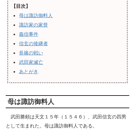
【目次】
母は諏訪御料人
諏訪家の家督
義信事件
信玄の後継者
長篠の戦い
武田家滅亡
あとがき
母は諏訪御料人
武田勝頼は天文１５年（１５４６）、武田信玄の四男
として生まれた。母は諏訪御料人である。