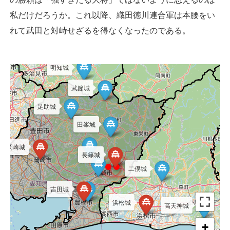
私だけだろうか。これ以降、織田徳川連合軍は本腰をい
飯田城
れて武田と対峙せざるを得なくなったのである。
飯羽間城
明知城
武節城
足助城
田峯城
岡崎城
長篠城
二俣城
吉田城
浜松城
高天神城
+