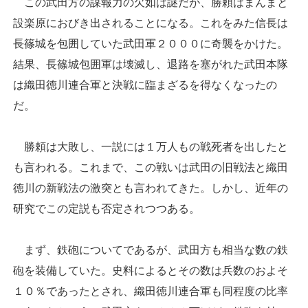
この武田方の謀報力の欠如は謎だが、勝頼はまんまと
設楽原におびき出されることになる。これをみた信長は
長篠城を包囲していた武田軍２０００に奇襲をかけた。
結果、長篠城包囲軍は壊滅し、退路を塞がれた武田本隊
は織田徳川連合軍と決戦に臨まざるを得なくなったの
だ。
勝頼は大敗し、一説には１万人もの戦死者を出したと
も言われる。これまで、この戦いは武田の旧戦法と織田
徳川の新戦法の激突とも言われてきた。しかし、近年の
研究でこの定説も否定されつつある。
まず、鉄砲についてであるが、武田方も相当な数の鉄
砲を装備していた。史料によるとその数は兵数のおよそ
１０％であったとされ、織田徳川連合軍も同程度の比率