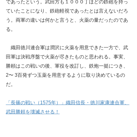
であったという。武田方も１０００丁ほどの鉄砲を持っ
ていたことになり、鉄砲軽視であったとは言えないだろ
う。両軍の違いは何かと言うと、火薬の量だったのであ
る。
織田徳川連合軍は潤沢に火薬を用意できた一方で、武
田軍は決戦序盤で火薬が尽きたものと思われる。事実、
勝頼はこの戦いの後、軍役を改訂し、鉄炮一挺につき、
2〜 3百発ずつ玉薬を用意するように取り決めているの
だ。
「長篠の戦い（1575年）」織田信長・徳川家康連合軍、
武田勝頼を壊滅させる！