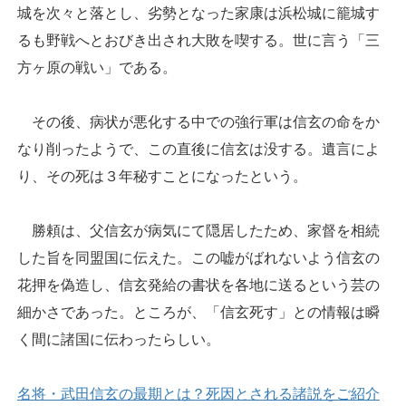
城を次々と落とし、劣勢となった家康は浜松城に籠城す
るも野戦へとおびき出され大敗を喫する。世に言う「三
方ヶ原の戦い」である。
その後、病状が悪化する中での強行軍は信玄の命をか
なり削ったようで、この直後に信玄は没する。遺言によ
り、その死は３年秘すことになったという。
勝頼は、父信玄が病気にて隠居したため、家督を相続
した旨を同盟国に伝えた。この嘘がばれないよう信玄の
花押を偽造し、信玄発給の書状を各地に送るという芸の
細かさであった。ところが、「信玄死す」との情報は瞬
く間に諸国に伝わったらしい。
名将・武田信玄の最期とは？死因とされる諸説をご紹介