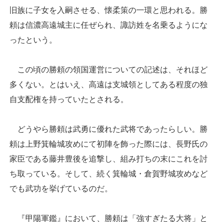
旧族に子女を入嗣させる、懐柔策の一環と思われる。勝
頼は信濃高遠城主に任ぜられ、諏訪姓を名乗るようにな
ったという。
この頃の勝頼の領国運営についての記述は、それほど
多くない。とはいえ、高遠は支城領としてある程度の独
自支配権を持っていたとされる。
どうやら勝頼は武勇に優れた武将であったらしい。勝
頼は上野箕輪城攻めにて初陣を飾った際には、長野氏の
家臣である藤井豊後を追撃し、組み打ちの末にこれを討
ち取っている。そして、続く箕輪城・倉賀野城攻めなど
でも武功を挙げているのだ。
『甲陽軍鑑』において、勝頼は「強すぎたる大将」と