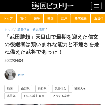
Togg
navig
トップ
古代
源平
戦国
江戸
幕末維新
近現代
トップ
/
武田信玄：解説記事
/
「武田勝頼」天目山で最期を迎えた信玄
の後継者は類いまれな能力と不運さを兼
ね備えた武将であった！
2022/04/04
pinon
戦国
山梨県
長野県
武田信玄
戦国大名
真田丸
おんな城主 直虎
どうする家康