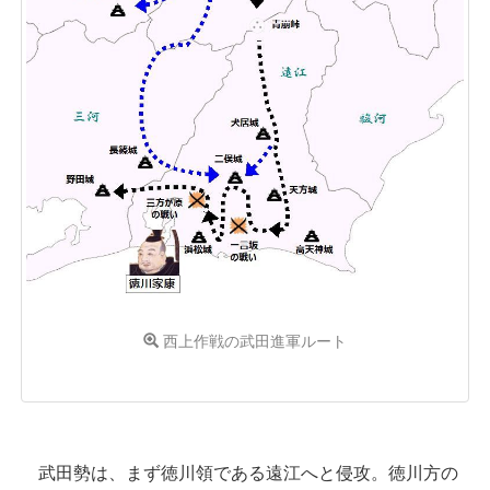
西上作戦の武田進軍ルート
武田勢は、まず徳川領である遠江へと侵攻。徳川方の