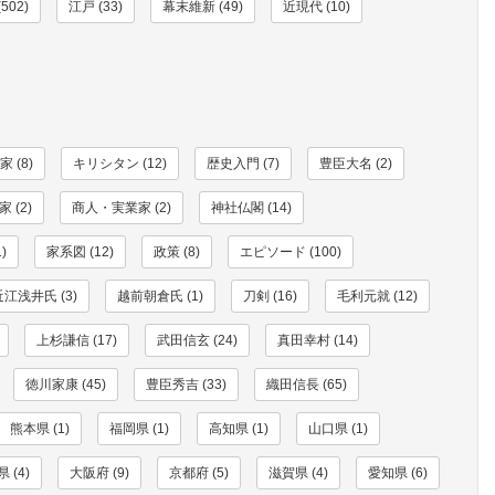
502)
江戸 (33)
幕末維新 (49)
近現代 (10)
 (8)
キリシタン (12)
歴史入門 (7)
豊臣大名 (2)
 (2)
商人・実業家 (2)
神社仏閣 (14)
)
家系図 (12)
政策 (8)
エピソード (100)
近江浅井氏 (3)
越前朝倉氏 (1)
刀剣 (16)
毛利元就 (12)
上杉謙信 (17)
武田信玄 (24)
真田幸村 (14)
徳川家康 (45)
豊臣秀吉 (33)
織田信長 (65)
熊本県 (1)
福岡県 (1)
高知県 (1)
山口県 (1)
 (4)
大阪府 (9)
京都府 (5)
滋賀県 (4)
愛知県 (6)