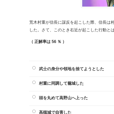
荒木村重が信長に謀反を起こした際、信長は
した。さて、このとき右近が起こした行動と
（ 正解率は 56 ％ ）
武士の身分や領地を捨てようとした
村重に同調して籠城した
頭を丸めて高野山へ上った
高槻城で自害した