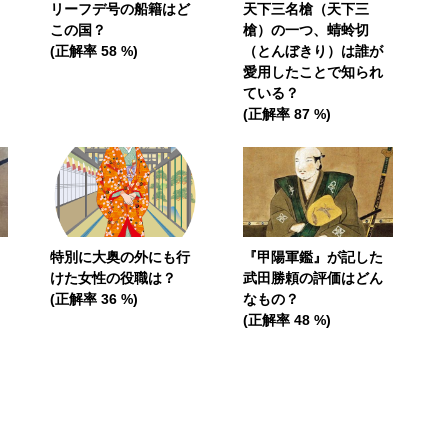
リーフデ号の船籍はど
天下三名槍（天下三
この国？
槍）の一つ、蜻蛉切
(正解率 58 %)
（とんぼきり）は誰が
愛用したことで知られ
ている？
(正解率 87 %)
特別に大奥の外にも行
『甲陽軍鑑』が記した
けた女性の役職は？
武田勝頼の評価はどん
(正解率 36 %)
なもの？
(正解率 48 %)