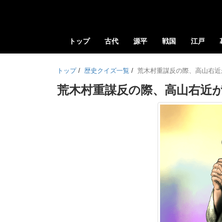
トップ
古代
源平
戦国
江戸
トップ
/
歴史クイズ一覧
/
荒木村重謀反の際、高山右近
荒木村重謀反の際、高山右近