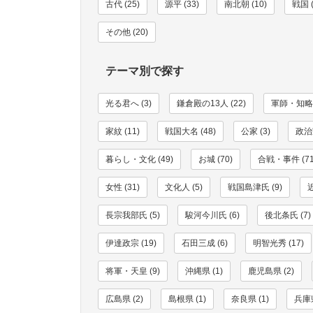
古代 (25)
源平 (33)
南北朝 (10)
戦国 (
その他 (20)
テーマ別で探す
光る君へ (3)
鎌倉殿の13人 (22)
軍師・知略家
家紋 (11)
戦国大名 (48)
公家 (3)
政治家
暮らし・文化 (49)
お城 (70)
合戦・事件 (71
女性 (31)
文化人 (5)
戦国島津氏 (9)
長宗我部氏 (5)
駿河今川氏 (6)
後北条氏 (7)
伊達政宗 (19)
石田三成 (6)
明智光秀 (17)
将軍・天皇 (9)
沖縄県 (1)
鹿児島県 (2)
広島県 (2)
島根県 (1)
奈良県 (1)
兵庫県