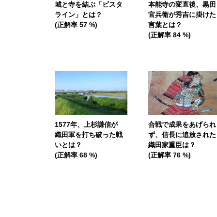
城と寺を結ぶ「ビスタ
本能寺の変直後、黒田
ライン」とは？
官兵衛が秀吉に掛けた
(正解率 57 %)
言葉とは？
(正解率 84 %)
1577年、上杉謙信が
合戦で成果をあげられ
織田軍を打ち破った戦
ず、信長に追放された
いとは？
織田家重臣は？
(正解率 68 %)
(正解率 76 %)