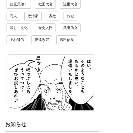
豊臣兄弟！
戦国大名
近世大名
商人
政治家
家紋
お城
暮し・文化
歴史入門
武田信玄
上杉謙信
伊達政宗
織田信長
お知らせ