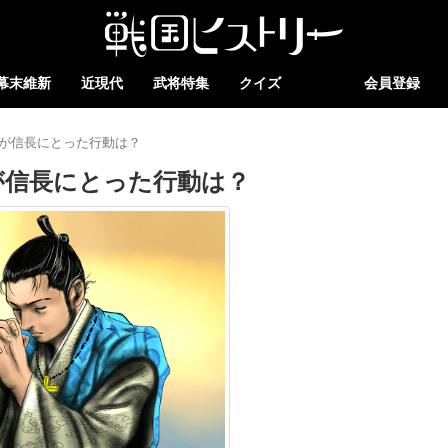
幕末維新
近現代
武将特集
クイズ
会員登録
が信長にとった行動は？
が信長にとった行動は？