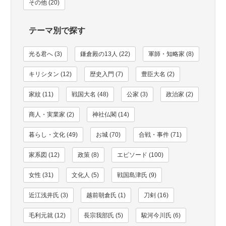
その他 (20)
テーマ別で探す
光る君へ (3)
鎌倉殿の13人 (22)
軍師・知略家 (8)
キリシタン (12)
歴史入門 (7)
豊臣大名 (2)
家紋 (11)
戦国大名 (48)
公家 (3)
政治家 (2)
商人・実業家 (2)
神社仏閣 (14)
暮らし・文化 (49)
お城 (70)
合戦・事件 (71)
家系図 (12)
政策 (8)
エピソード (100)
女性 (31)
文化人 (5)
戦国島津氏 (9)
近江浅井氏 (3)
越前朝倉氏 (1)
刀剣 (16)
毛利元就 (12)
長宗我部氏 (5)
駿河今川氏 (6)