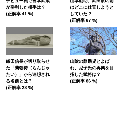
デビュー戦で宮本武蔵
山本勘助、武田家の前
が勝利した相手は？
はどこに仕官しようと
(正解率 41 %)
していた？
(正解率 67 %)
織田信長が切り取らせ
山陰の麒麟児とよば
た「蘭奢待（らんじゃ
れ、尼子氏の再興を目
たい）」から連想され
指した武将は？
る名前とは？
(正解率 86 %)
(正解率 28 %)