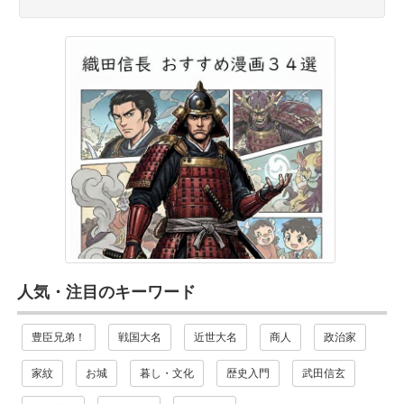
人気・注目のキーワード
豊臣兄弟！
戦国大名
近世大名
商人
政治家
家紋
お城
暮し・文化
歴史入門
武田信玄