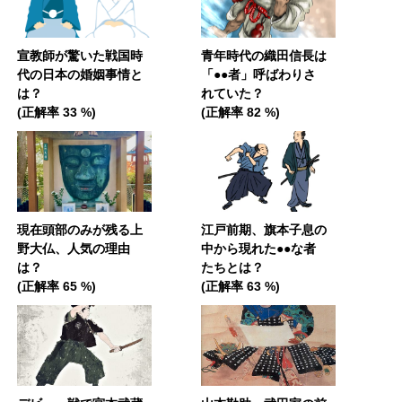
宣教師が驚いた戦国時
青年時代の織田信長は
代の日本の婚姻事情と
「●●者」呼ばわりさ
は？
れていた？
(正解率 33 %)
(正解率 82 %)
現在頭部のみが残る上
江戸前期、旗本子息の
野大仏、人気の理由
中から現れた●●な者
は？
たちとは？
(正解率 65 %)
(正解率 63 %)