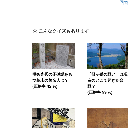
回
こんなクイズもあります
明智光秀の子孫説をも
「賤ヶ岳の戦い」は現
つ幕末の著名人は？
在のどこで起きた合
(正解率 42 %)
戦？
(正解率 59 %)