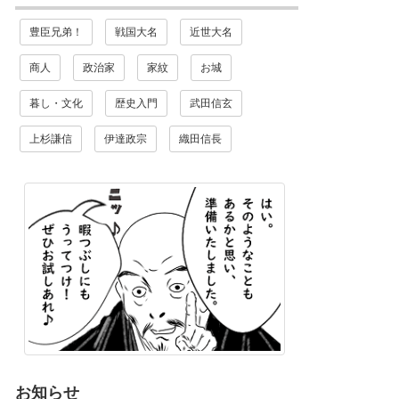
豊臣兄弟！
戦国大名
近世大名
商人
政治家
家紋
お城
暮し・文化
歴史入門
武田信玄
上杉謙信
伊達政宗
織田信長
お知らせ