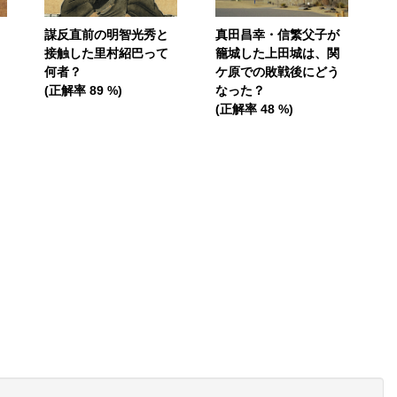
謀反直前の明智光秀と
真田昌幸・信繁父子が
接触した里村紹巴って
籠城した上田城は、関
何者？
ケ原での敗戦後にどう
(正解率 89 %)
なった？
(正解率 48 %)