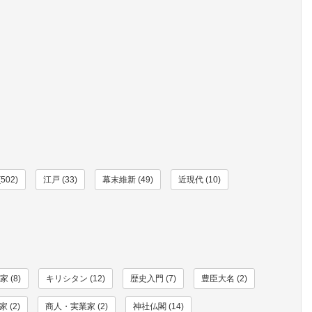
502)
江戸 (33)
幕末維新 (49)
近現代 (10)
 (8)
キリシタン (12)
歴史入門 (7)
豊臣大名 (2)
 (2)
商人・実業家 (2)
神社仏閣 (14)