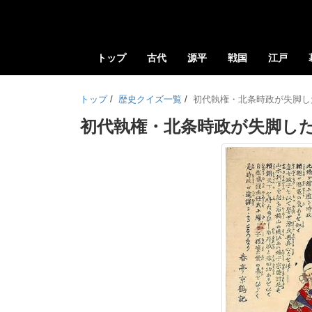
トップ
古代
源平
戦国
江戸
トップ
/
歴史クイズ一覧
/
初代執権・北条時政が失脚し
初代執権・北条時政が失脚し