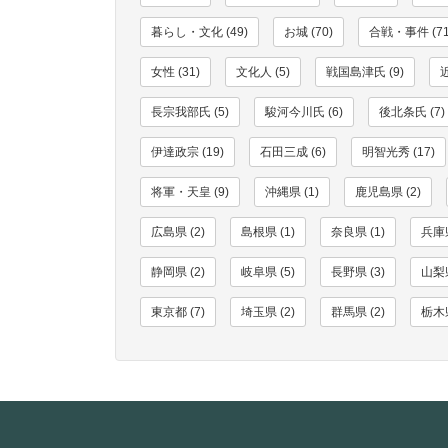
暮らし・文化 (49)
お城 (70)
合戦・事件 (71
女性 (31)
文化人 (5)
戦国島津氏 (9)
長宗我部氏 (5)
駿河今川氏 (6)
後北条氏 (7)
伊達政宗 (19)
石田三成 (6)
明智光秀 (17)
将軍・天皇 (9)
沖縄県 (1)
鹿児島県 (2)
広島県 (2)
島根県 (1)
奈良県 (1)
兵庫県
静岡県 (2)
岐阜県 (5)
長野県 (3)
山梨県
東京都 (7)
埼玉県 (2)
群馬県 (2)
栃木県