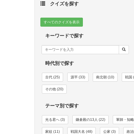
クイズを探す
すべてのクイズを表示
キーワードで探す
時代別で探す
古代 (25)
源平 (33)
南北朝 (10)
戦国 (
その他 (20)
テーマ別で探す
光る君へ (3)
鎌倉殿の13人 (22)
軍師・知略家
家紋 (11)
戦国大名 (48)
公家 (3)
政治家