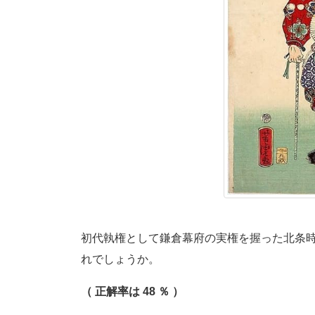
初代執権として鎌倉幕府の実権を握った北条
れでしょうか。
（ 正解率は 48 ％ ）