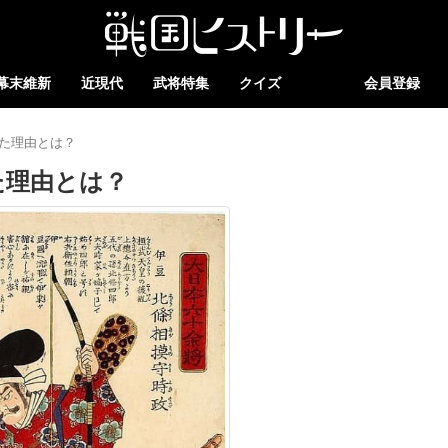
幕末維新
近現代
武将特集
クイズ
会員登録
た理由とは？
た理由とは？