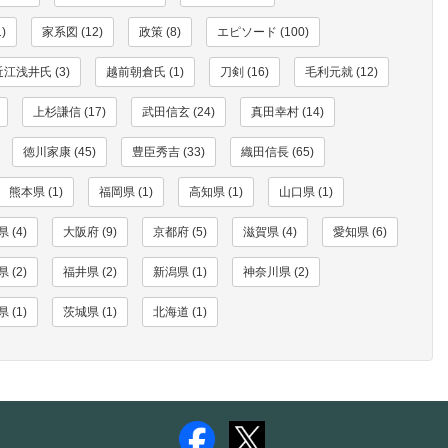
)
家系図 (12)
政策 (8)
エピソード (100)
近江浅井氏 (3)
越前朝倉氏 (1)
刀剣 (16)
毛利元就 (12)
上杉謙信 (17)
武田信玄 (24)
真田幸村 (14)
徳川家康 (45)
豊臣秀吉 (33)
織田信長 (65)
熊本県 (1)
福岡県 (1)
高知県 (1)
山口県 (1)
 (4)
大阪府 (9)
京都府 (5)
滋賀県 (4)
愛知県 (6)
 (2)
福井県 (2)
新潟県 (1)
神奈川県 (2)
 (1)
茨城県 (1)
北海道 (1)