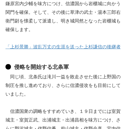
鎌原宮内少輔を味方につけ、信濃国から岩櫃城に向かう
関門を確保。そして、その後に草津の武士・湯本三郎右
衛門尉を懐柔して派遣し、明き城同然となった岩櫃城も
確保します。
「上杉景勝」波乱万丈の生涯を送った上杉謙信の後継者
侵略を開始する北条軍
同じ頃、北条氏は滝川一益を敗走させた後に上野国の
制圧を推し進めており、さらに信濃侵攻をも目前にして
いました。
信濃国衆の調略をすすめていき、１９日までには室賀
城主・室賀正武、出浦城主・出浦昌相を味方につけ、さ
らに野沢城主・伴野信番、前山城主・伴野全真、宮内信