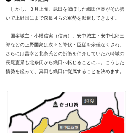
しかし、３月上旬、武田を滅ぼした織田信長がその勢
いで上野国にまで森長可らの軍勢を派遣してきます。
国峯城主・小幡信実（信貞）、安中城主・安中七郎三
郎などの上野国衆は次々と降伏・臣従を余儀なくされ、
さらには昌幸と北条氏との折衝を仲介していた八崎城の
長尾憲景も北条氏から織田へ転じることに…。こうした
情勢を鑑みて、真田も織田に従属することを決めます。