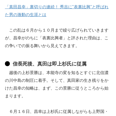
「真田昌幸」裏切りの連続！ 秀吉に"表裏比興"と呼ばれ
た男の激動の生涯とは
この乱は６月から１０月まで繰り広げられていきます
が、昌幸がのちに「表裏比興者」と評された理由は、こ
の争いでの振る舞いから見えてきます。
信長死後、真田は即上杉氏に従属
越後の上杉景勝は、本能寺の変を知るとすぐに北信濃
の川中島の制圧に着手。そして、真田家の生き残りをか
けた昌幸の知略は、まず、この景勝に従うところから始
まります。
６月１６日、昌幸は上杉氏に従属しながらも上野国・