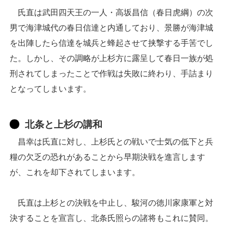
氏直は武田四天王の一人・高坂昌信（春日虎綱）の次
男で海津城代の春日信達と内通しており、景勝が海津城
を出陣したら信達を城兵と蜂起させて挟撃する手筈でし
た。しかし、その調略が上杉方に露呈して春日一族が処
刑されてしまったことで作戦は失敗に終わり、手詰まり
となってしまいます。
北条と上杉の講和
昌幸は氏直に対し、上杉氏との戦いで士気の低下と兵
糧の欠乏の恐れがあることから早期決戦を進言します
が、これを却下されてしまいます。
氏直は上杉との決戦を中止し、駿河の徳川家康軍と対
決することを宣言し、北条氏照らの諸将もこれに賛同。