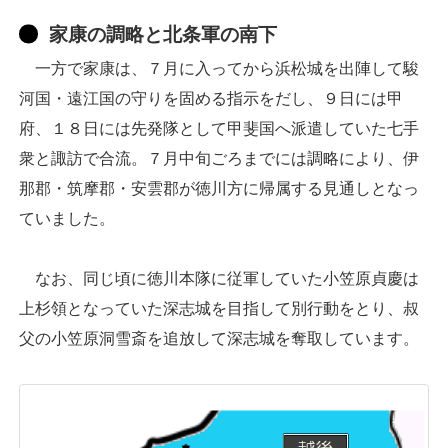
家康の調略と北条軍の南下
一方で家康は、７月に入ってから浜松城を出陣して駿
河国・遠江国の守りを固める指示をだし、９日には甲
府、１８日には先発隊として甲斐国へ派遣していた七手
衆と諏訪で合流。７月中旬ごろまでには調略により、伊
那郡・筑摩郡・安雲郡が徳川方に帰属する見通しとなっ
ていました。
なお、同じ頃に徳川本隊に従軍していた小笠原貞慶は
上杉領となっていた深志城を目指して別行動をとり、叔
父の小笠原洞雪斎を追放して深志城を奪取しています。