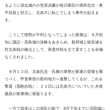
るように深志城の小笠原貞慶が徳川家臣の酒井忠次・奥
平信昌と対立し、北条方に転じてしまう事件が起きま
す。
こうして情勢が不利となってしまった家康は、８月初
旬に諏訪・高島城の攻略をあきらめ、新府城と能見城を
対北条戦の拠点として、再度作戦を立て直すことを余儀
なくされました。
８月１２日、北条氏忠・氏勝の軍勢が家康の背後を襲
うべく、甲斐東部の郡内地方へ進撃してくるが、これを
撃退（黒駒合戦）。２２日には北条方についていた木曾
義昌が家康側に寝返ります。
一方で昌幸はこの混乱の影で、8月下旬までに沼田城に