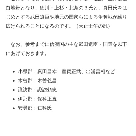
白地帯となり、徳川・上杉・北条の３氏と、真田氏をは
じめとする武田遺臣や地元の国衆らによる争奪戦が繰り
広げられることになるのです。（天正壬午の乱）
なお、参考までに信濃国の主な武田遺臣・国衆を以下
にあげておきます。
小県郡：真田昌幸、室賀正武、出浦昌相など
木曾郡：木曾義昌
諏訪郡：諏訪頼忠
伊那郡：保科正直
安曇郡：仁科氏