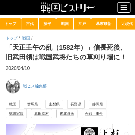
Togg
navig
トップ
古代
源平
戦国
江戸
幕末維新
近現代
トップ
/
戦国
/
「天正壬午の乱（1582年）」信長死後、
旧武田領は戦国武将たちの草刈り場に！
2020/04/10
戦ヒス編集部
戦国
群馬県
山梨県
長野県
静岡県
徳川家康
真田幸村
後北条氏
合戦・事件