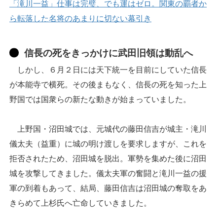
「滝川一益」仕事は完璧、でも運はゼロ。関東の覇者か
ら転落した名将のあまりに切ない幕引き
信長の死をきっかけに武田旧領は動乱へ
しかし、６月２日には天下統一を目前にしていた信長
が本能寺で横死。その後まもなく、信長の死を知った上
野国では国衆らの新たな動きが始まっていました。
上野国・沼田城では、元城代の藤田信吉が城主・滝川
儀太夫（益重）に城の明け渡しを要求しますが、これを
拒否されたため、沼田城を脱出。軍勢を集めた後に沼田
城を攻撃してきました。儀太夫軍の奮闘と滝川一益の援
軍の到着もあって、結局、藤田信吉は沼田城の奪取をあ
きらめて上杉氏へ亡命していきました。