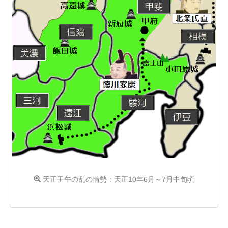
天正壬午の乱の情勢：天正10年6月～7月中旬頃