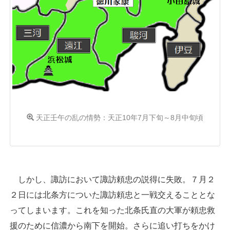
天正壬午の乱の情勢：天正10年7月下旬～8月中旬頃
しかし、諏訪において諏訪頼忠の説得に失敗。７月２
２日には北条方についた諏訪頼忠と一戦交えることとな
ってしまいます。これを知った北条氏直の大軍が頼忠救
援のために信濃から南下を開始。さらに追い打ちをかけ