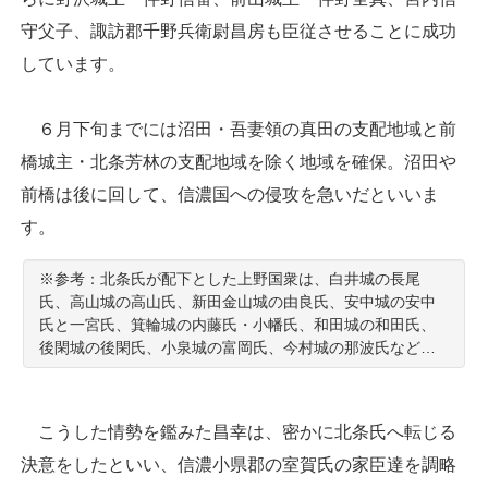
守父子、諏訪郡千野兵衛尉昌房も臣従させることに成功
しています。
６月下旬までには沼田・吾妻領の真田の支配地域と前
橋城主・北条芳林の支配地域を除く地域を確保。沼田や
前橋は後に回して、信濃国への侵攻を急いだといいま
す。
※参考：北条氏が配下とした上野国衆は、白井城の長尾
氏、高山城の高山氏、新田金山城の由良氏、安中城の安中
氏と一宮氏、箕輪城の内藤氏・小幡氏、和田城の和田氏、
後閑城の後閑氏、小泉城の富岡氏、今村城の那波氏など…
こうした情勢を鑑みた昌幸は、密かに北条氏へ転じる
決意をしたといい、信濃小県郡の室賀氏の家臣達を調略