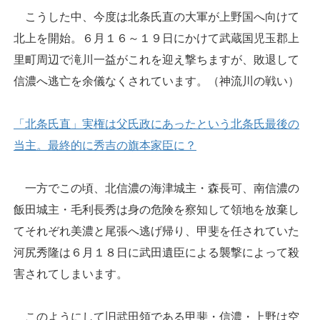
こうした中、今度は北条氏直の大軍が上野国へ向けて
北上を開始。６月１６～１９日にかけて武蔵国児玉郡上
里町周辺で滝川一益がこれを迎え撃ちますが、敗退して
信濃へ逃亡を余儀なくされています。（神流川の戦い）
「北条氏直」実権は父氏政にあったという北条氏最後の
当主。最終的に秀吉の旗本家臣に？
一方でこの頃、北信濃の海津城主・森長可、南信濃の
飯田城主・毛利長秀は身の危険を察知して領地を放棄し
てそれぞれ美濃と尾張へ逃げ帰り、甲斐を任されていた
河尻秀隆は６月１８日に武田遺臣による襲撃によって殺
害されてしまいます。
このようにして旧武田領である甲斐・信濃・上野は空