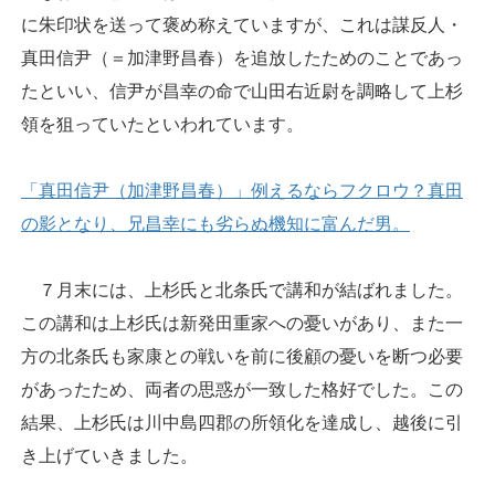
に朱印状を送って褒め称えていますが、これは謀反人・
真田信尹（＝加津野昌春）を追放したためのことであっ
たといい、信尹が昌幸の命で山田右近尉を調略して上杉
領を狙っていたといわれています。
「真田信尹（加津野昌春）」例えるならフクロウ？真田
の影となり、兄昌幸にも劣らぬ機知に富んだ男。
７月末には、上杉氏と北条氏で講和が結ばれました。
この講和は上杉氏は新発田重家への憂いがあり、また一
方の北条氏も家康との戦いを前に後顧の憂いを断つ必要
があったため、両者の思惑が一致した格好でした。この
結果、上杉氏は川中島四郡の所領化を達成し、越後に引
き上げていきました。