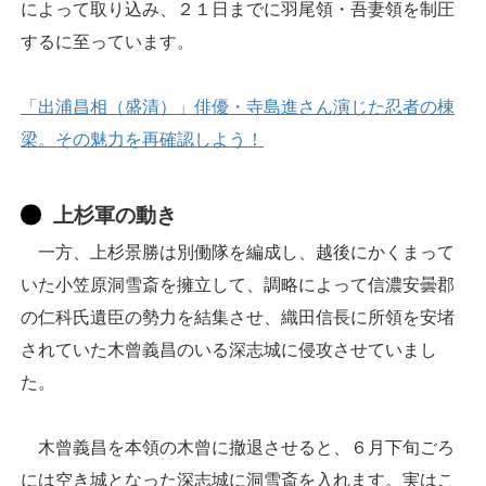
によって取り込み、２１日までに羽尾領・吾妻領を制圧
するに至っています。
「出浦昌相（盛清）」俳優・寺島進さん演じた忍者の棟
梁。その魅力を再確認しよう！
上杉軍の動き
一方、上杉景勝は別働隊を編成し、越後にかくまって
いた小笠原洞雪斎を擁立して、調略によって信濃安曇郡
の仁科氏遺臣の勢力を結集させ、織田信長に所領を安堵
されていた木曾義昌のいる深志城に侵攻させていまし
た。
木曾義昌を本領の木曾に撤退させると、６月下旬ごろ
には空き城となった深志城に洞雪斎を入れます。実はこ