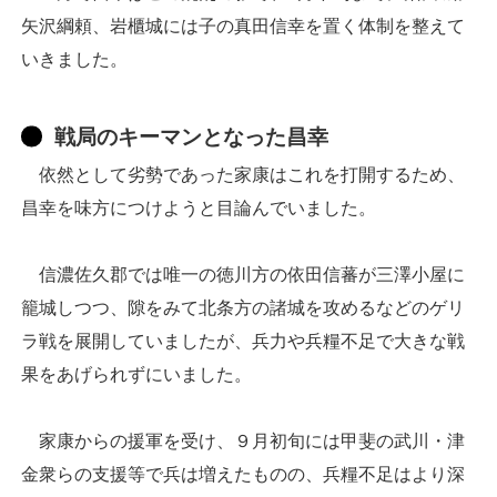
矢沢綱頼、岩櫃城には子の真田信幸を置く体制を整えて
いきました。
戦局のキーマンとなった昌幸
依然として劣勢であった家康はこれを打開するため、
昌幸を味方につけようと目論んでいました。
信濃佐久郡では唯一の徳川方の依田信蕃が三澤小屋に
籠城しつつ、隙をみて北条方の諸城を攻めるなどのゲリ
ラ戦を展開していましたが、兵力や兵糧不足で大きな戦
果をあげられずにいました。
家康からの援軍を受け、９月初旬には甲斐の武川・津
金衆らの支援等で兵は増えたものの、兵糧不足はより深