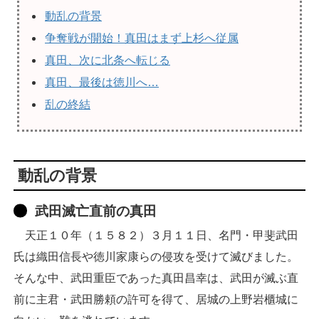
動乱の背景
争奪戦が開始！真田はまず上杉へ従属
真田、次に北条へ転じる
真田、最後は徳川へ…
乱の終結
動乱の背景
武田滅亡直前の真田
天正１０年（１５８２）３月１１日、名門・甲斐武田
氏は織田信長や徳川家康らの侵攻を受けて滅びました。
そんな中、武田重臣であった真田昌幸は、武田が滅ぶ直
前に主君・武田勝頼の許可を得て、居城の上野岩櫃城に