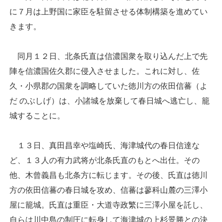
に７月は上野国に家臣を駐留させる体制構築を進めてい
きます。
同月１２日、北条氏直は信濃国衆を取り込んだ上で先
陣を信濃国佐久郡に侵入させました。これに対し、佐
久・小県郡の国衆を調略していた徳川方の依田信蕃（よ
だ のぶしげ）は、小諸城を放棄して春日城へ逃亡し、籠
城することに。
１３日、真田昌幸や塩崎氏、海津城代の春日信達な
ど、１３人の有力武将が北条氏直のもとへ出仕。その
他、木曾義昌も北条方に転じます。その後、氏直は徳川
方の依田信蕃の春日城を攻め、信蕃は蓼科山麓の三澤小
屋に籠城。氏直は重臣・大道寺政繁に三澤小屋を託し、
自らは川中島の制圧に転身して海津城の上杉景勝との決