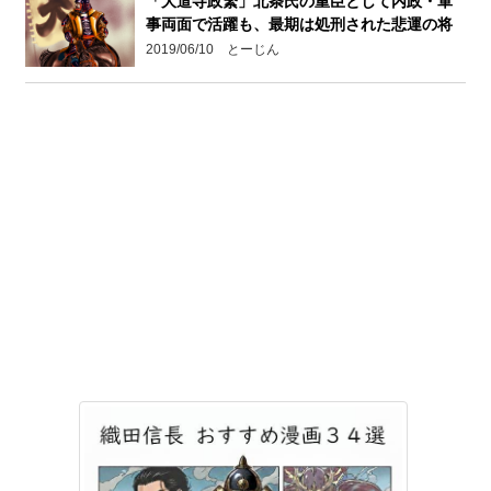
「大道寺政繁」北条氏の重臣として内政・軍
事両面で活躍も、最期は処刑された悲運の将
2019/06/10 とーじん