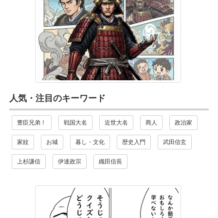
人気・注目のキーワード
豊臣兄弟！
戦国大名
近世大名
商人
政治家
家紋
お城
暮し・文化
歴史入門
武田信玄
上杉謙信
伊達政宗
織田信長