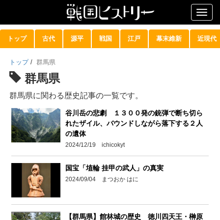
Togg
navig
トップ
古代
源平
戦国
江戸
幕末維新
近現代
トップ
/
群馬県
群馬県
群馬県に関わる歴史記事の一覧です。
谷川岳の悲劇 １３００発の銃弾で断ち切ら
れたザイル、バウンドしながら落下する２人
の遺体
2024/12/19 ichicokyt
国宝「埴輪 挂甲の武人」の真実
2024/09/04 まつおか はに
【群馬県】館林城の歴史 徳川四天王・榊原