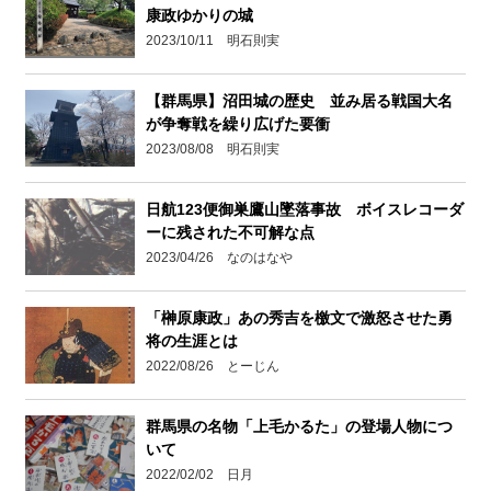
康政ゆかりの城
2023/10/11 明石則実
【群馬県】沼田城の歴史 並み居る戦国大名
が争奪戦を繰り広げた要衝
2023/08/08 明石則実
日航123便御巣鷹山墜落事故 ボイスレコーダ
ーに残された不可解な点
2023/04/26 なのはなや
「榊原康政」あの秀吉を檄文で激怒させた勇
将の生涯とは
2022/08/26 とーじん
群馬県の名物「上毛かるた」の登場人物につ
いて
2022/02/02 日月