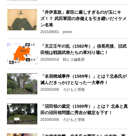
「井伊直政」家臣に厳しすぎるのが玉にキ
ズ！？ 武田軍団の赤備えを引き継いだイケメ
ン名将
2021/06/01 pinon
「天正壬午の乱（1582年）」信長死後、旧武
田領は戦国武将たちの草刈り場に！
2020/04/10 戦ヒス編集部
「名胡桃城事件（1589年）」とは？北条氏が
滅んだきっかけとなった一大事件！
2020/03/06 ろひもと理穂
「沼田領の裁定（1589年）」とは？ 北条と真
田の沼田領問題に秀吉が裁定を下す！
2020/03/06 ろひもと理穂