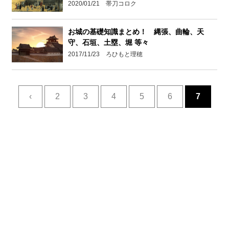
2020/01/21 帯刀コロク
お城の基礎知識まとめ！ 縄張、曲輪、天
守、石垣、土塁、堀 等々
2017/11/23 ろひもと理穂
‹
2
3
4
5
6
7