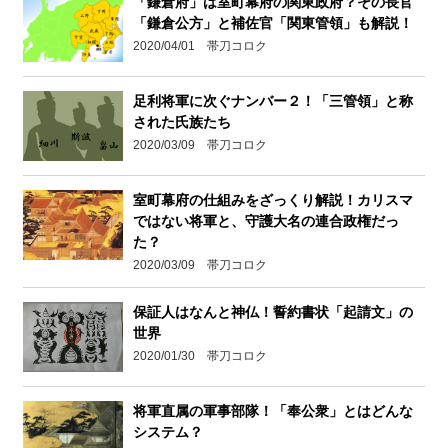
「鎌倉府」は室町幕府の関東政府？その長官
「鎌倉公方」と補佐官「関東管領」も解説！
2020/04/01 帯刀コロク
足利将軍に次ぐナンバー２！「三管領」と称
された氏族たち
2020/03/09 帯刀コロク
室町幕府の仕組みをざっくり解説！カリスマ
ではない将軍と、守護大名の連合政権だっ
た？
2020/03/09 帯刀コロク
保証人はなんと神仏！誓約書状「起請文」の
世界
2020/01/30 帯刀コロク
将軍直属の軍事部隊！「奉公衆」とはどんな
システム？