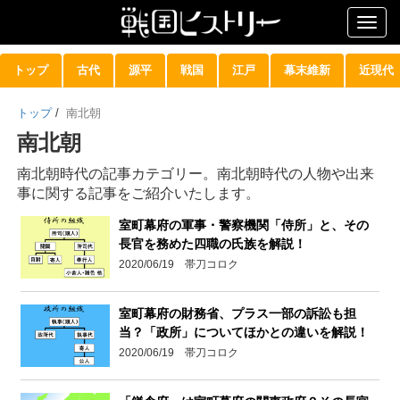
Togg
navig
トップ
古代
源平
戦国
江戸
幕末維新
近現代
トップ
/
南北朝
南北朝
南北朝時代の記事カテゴリー。南北朝時代の人物や出来
事に関する記事をご紹介いたします。
室町幕府の軍事・警察機関「侍所」と、その
長官を務めた四職の氏族を解説！
2020/06/19 帯刀コロク
室町幕府の財務省、プラス一部の訴訟も担
当？「政所」についてほかとの違いを解説！
2020/06/19 帯刀コロク