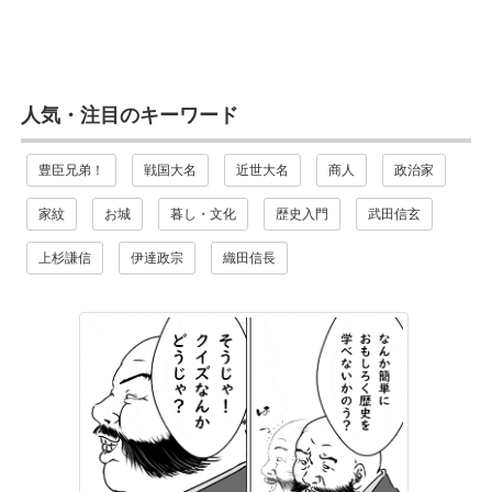
人気・注目のキーワード
豊臣兄弟！
戦国大名
近世大名
商人
政治家
家紋
お城
暮し・文化
歴史入門
武田信玄
上杉謙信
伊達政宗
織田信長