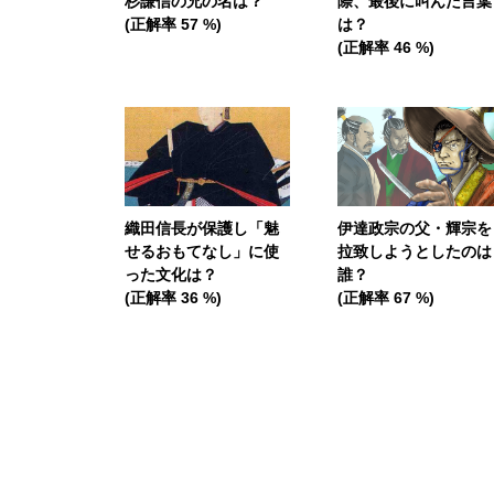
杉謙信の兄の名は？
際、最後に叫んだ言葉
(正解率 57 %)
は？
(正解率 46 %)
織田信長が保護し「魅
伊達政宗の父・輝宗を
せるおもてなし」に使
拉致しようとしたのは
った文化は？
誰？
(正解率 36 %)
(正解率 67 %)