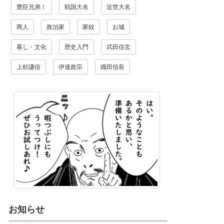
豊臣兄弟！
戦国大名
近世大名
商人
政治家
家紋
お城
暮し・文化
歴史入門
武田信玄
上杉謙信
伊達政宗
織田信長
お知らせ