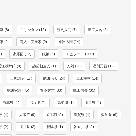
 (8)
キリシタン (12)
歴史入門 (7)
豊臣大名 (2)
 (2)
商人・実業家 (2)
神社仏閣 (14)
)
家系図 (12)
政策 (8)
エピソード (100)
近江浅井氏 (3)
越前朝倉氏 (1)
刀剣 (16)
毛利元就 (12)
上杉謙信 (17)
武田信玄 (24)
真田幸村 (14)
徳川家康 (45)
豊臣秀吉 (33)
織田信長 (65)
熊本県 (1)
福岡県 (1)
高知県 (1)
山口県 (1)
 (4)
大阪府 (9)
京都府 (5)
滋賀県 (4)
愛知県 (6)
 (2)
福井県 (2)
新潟県 (1)
神奈川県 (2)