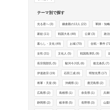
テーマ別で探す
光る君へ (3)
鎌倉殿の13人 (22)
軍師・知略家
家紋 (11)
戦国大名 (48)
公家 (3)
政治家
暮らし・文化 (49)
お城 (70)
合戦・事件 (71
女性 (31)
文化人 (5)
戦国島津氏 (9)
長宗我部氏 (5)
駿河今川氏 (6)
後北条氏 (7)
伊達政宗 (19)
石田三成 (6)
明智光秀 (17)
将軍・天皇 (9)
沖縄県 (1)
鹿児島県 (2)
広島県 (2)
島根県 (1)
奈良県 (1)
兵庫県
静岡県 (2)
岐阜県 (5)
長野県 (3)
山梨県