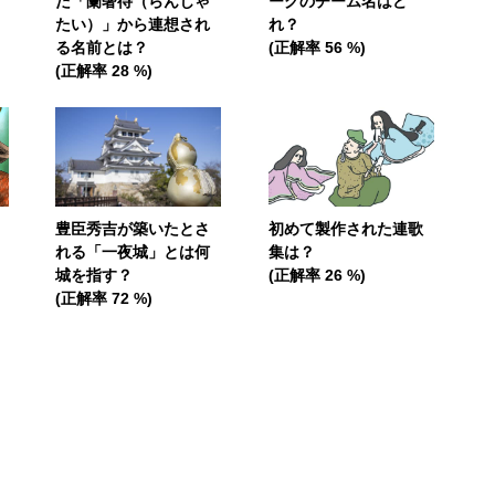
た「蘭奢待（らんじゃ
ーグのチーム名はど
たい）」から連想され
れ？
る名前とは？
(正解率 56 %)
(正解率 28 %)
豊臣秀吉が築いたとさ
初めて製作された連歌
れる「一夜城」とは何
集は？
城を指す？
(正解率 26 %)
(正解率 72 %)