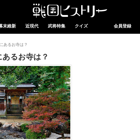
幕末維新
近現代
武将特集
クイズ
会員登録
にあるお寺は？
にあるお寺は？