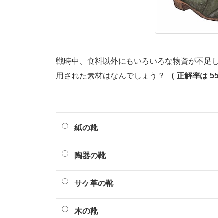
戦時中、食料以外にもいろいろな物資が不足
用された素材はなんでしょう？
（ 正解率は 55
紙の靴
陶器の靴
サケ革の靴
木の靴