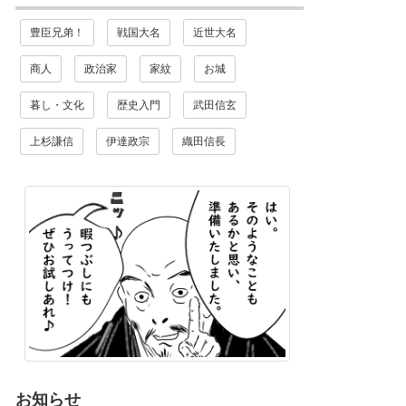
豊臣兄弟！
戦国大名
近世大名
商人
政治家
家紋
お城
暮し・文化
歴史入門
武田信玄
上杉謙信
伊達政宗
織田信長
お知らせ