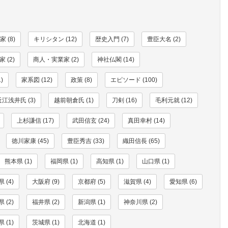
 (8)
キリシタン (12)
歴史入門 (7)
豊臣大名 (2)
 (2)
商人・実業家 (2)
神社仏閣 (14)
)
家系図 (12)
政策 (8)
エピソード (100)
近江浅井氏 (3)
越前朝倉氏 (1)
刀剣 (16)
毛利元就 (12)
上杉謙信 (17)
武田信玄 (24)
真田幸村 (14)
徳川家康 (45)
豊臣秀吉 (33)
織田信長 (65)
熊本県 (1)
福岡県 (1)
高知県 (1)
山口県 (1)
 (4)
大阪府 (9)
京都府 (5)
滋賀県 (4)
愛知県 (6)
 (2)
福井県 (2)
新潟県 (1)
神奈川県 (2)
 (1)
茨城県 (1)
北海道 (1)