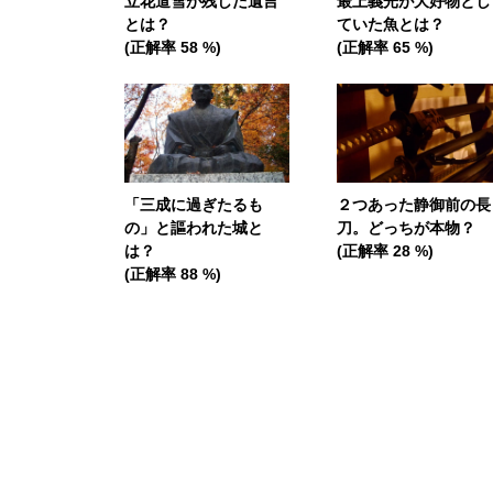
立花道雪が残した遺言
最上義光が大好物とし
とは？
ていた魚とは？
(正解率 58 %)
(正解率 65 %)
「三成に過ぎたるも
２つあった静御前の長
の」と謳われた城と
刀。どっちが本物？
は？
(正解率 28 %)
(正解率 88 %)