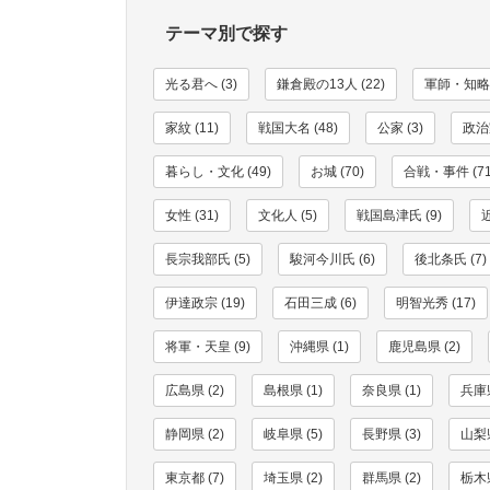
テーマ別で探す
光る君へ (3)
鎌倉殿の13人 (22)
軍師・知略家
家紋 (11)
戦国大名 (48)
公家 (3)
政治家
暮らし・文化 (49)
お城 (70)
合戦・事件 (71
女性 (31)
文化人 (5)
戦国島津氏 (9)
長宗我部氏 (5)
駿河今川氏 (6)
後北条氏 (7)
伊達政宗 (19)
石田三成 (6)
明智光秀 (17)
将軍・天皇 (9)
沖縄県 (1)
鹿児島県 (2)
広島県 (2)
島根県 (1)
奈良県 (1)
兵庫県
静岡県 (2)
岐阜県 (5)
長野県 (3)
山梨県
東京都 (7)
埼玉県 (2)
群馬県 (2)
栃木県