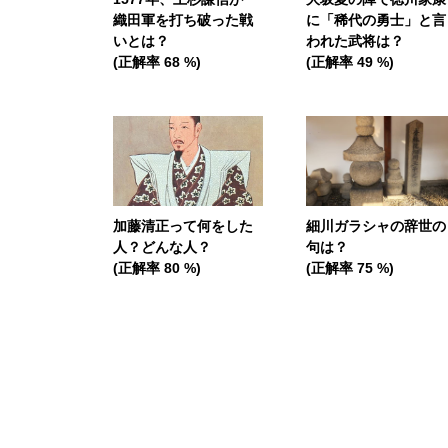
織田軍を打ち破った戦
に「稀代の勇士」と言
いとは？
われた武将は？
(正解率 68 %)
(正解率 49 %)
加藤清正って何をした
細川ガラシャの辞世の
人？どんな人？
句は？
(正解率 80 %)
(正解率 75 %)