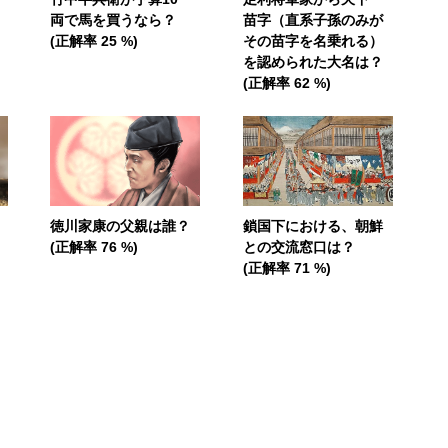
両で馬を買うなら？
苗字（直系子孫のみが
(正解率 25 %)
その苗字を名乗れる）
を認められた大名は？
(正解率 62 %)
徳川家康の父親は誰？
鎖国下における、朝鮮
(正解率 76 %)
との交流窓口は？
(正解率 71 %)