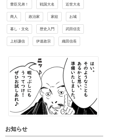
豊臣兄弟！
戦国大名
近世大名
商人
政治家
家紋
お城
暮し・文化
歴史入門
武田信玄
上杉謙信
伊達政宗
織田信長
お知らせ