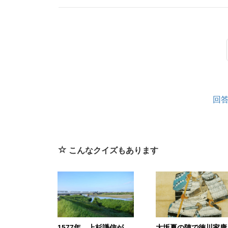
回
こんなクイズもあります
1577年、上杉謙信が
大坂夏の陣で徳川家康