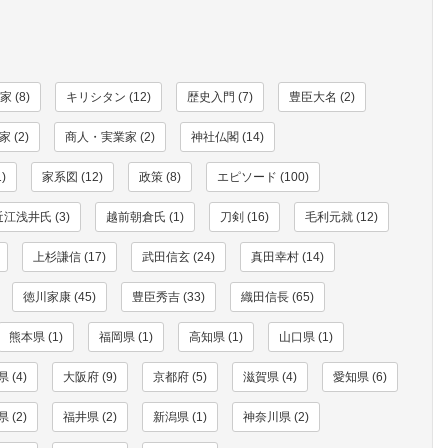
 (8)
キリシタン (12)
歴史入門 (7)
豊臣大名 (2)
 (2)
商人・実業家 (2)
神社仏閣 (14)
)
家系図 (12)
政策 (8)
エピソード (100)
近江浅井氏 (3)
越前朝倉氏 (1)
刀剣 (16)
毛利元就 (12)
上杉謙信 (17)
武田信玄 (24)
真田幸村 (14)
徳川家康 (45)
豊臣秀吉 (33)
織田信長 (65)
熊本県 (1)
福岡県 (1)
高知県 (1)
山口県 (1)
 (4)
大阪府 (9)
京都府 (5)
滋賀県 (4)
愛知県 (6)
 (2)
福井県 (2)
新潟県 (1)
神奈川県 (2)