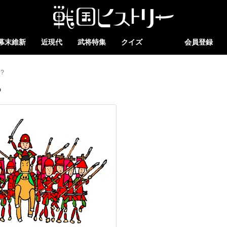
幕末維新
近現代
武将特集
クイズ
会員登録
？
？