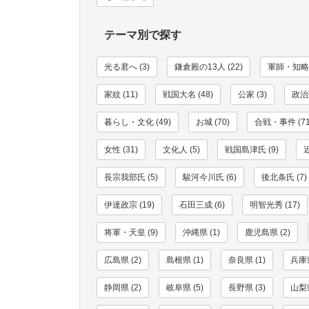
テーマ別で探す
光る君へ (3)
鎌倉殿の13人 (22)
軍師・知略家
家紋 (11)
戦国大名 (48)
公家 (3)
政治家
暮らし・文化 (49)
お城 (70)
合戦・事件 (71
女性 (31)
文化人 (5)
戦国島津氏 (9)
長宗我部氏 (5)
駿河今川氏 (6)
後北条氏 (7)
伊達政宗 (19)
石田三成 (6)
明智光秀 (17)
将軍・天皇 (9)
沖縄県 (1)
鹿児島県 (2)
広島県 (2)
島根県 (1)
奈良県 (1)
兵庫県
静岡県 (2)
岐阜県 (5)
長野県 (3)
山梨県