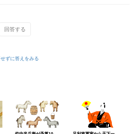
回答する
答せずに答えをみる
竹中半兵衛が予算10
足利将軍家から天下一