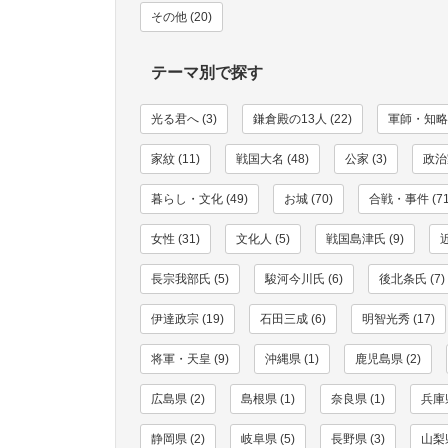
その他 (20)
テーマ別で探す
光る君へ (3)
鎌倉殿の13人 (22)
軍師・知略家
家紋 (11)
戦国大名 (48)
公家 (3)
政治家
暮らし・文化 (49)
お城 (70)
合戦・事件 (71
女性 (31)
文化人 (5)
戦国島津氏 (9)
長宗我部氏 (5)
駿河今川氏 (6)
後北条氏 (7)
伊達政宗 (19)
石田三成 (6)
明智光秀 (17)
将軍・天皇 (9)
沖縄県 (1)
鹿児島県 (2)
広島県 (2)
島根県 (1)
奈良県 (1)
兵庫県
静岡県 (2)
岐阜県 (5)
長野県 (3)
山梨県