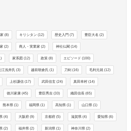
 (8)
キリシタン (12)
歴史入門 (7)
豊臣大名 (2)
 (2)
商人・実業家 (2)
神社仏閣 (14)
)
家系図 (12)
政策 (8)
エピソード (100)
近江浅井氏 (3)
越前朝倉氏 (1)
刀剣 (16)
毛利元就 (12)
上杉謙信 (17)
武田信玄 (24)
真田幸村 (14)
徳川家康 (45)
豊臣秀吉 (33)
織田信長 (65)
熊本県 (1)
福岡県 (1)
高知県 (1)
山口県 (1)
 (4)
大阪府 (9)
京都府 (5)
滋賀県 (4)
愛知県 (6)
 (2)
福井県 (2)
新潟県 (1)
神奈川県 (2)