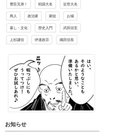
豊臣兄弟！
戦国大名
近世大名
商人
政治家
家紋
お城
暮し・文化
歴史入門
武田信玄
上杉謙信
伊達政宗
織田信長
お知らせ