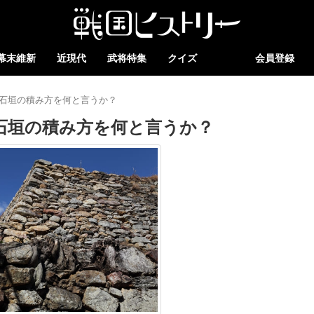
幕末維新
近現代
武将特集
クイズ
会員登録
石垣の積み方を何と言うか？
石垣の積み方を何と言うか？