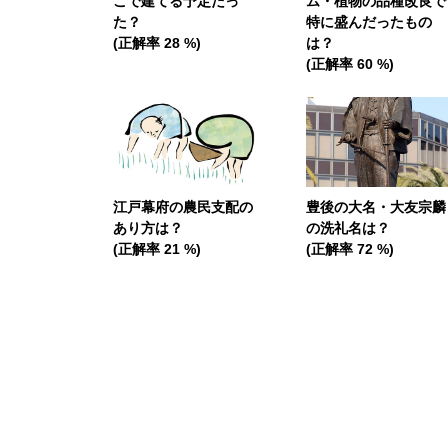
こで建てる予定だっ
ム・植物の品種改良で
た？
特に盛んだったもの
(正解率 28 %)
は？
(正解率 60 %)
江戸幕府の農民支配の
豊後の大名・大友宗麟
あり方は？
の洗礼名は？
(正解率 21 %)
(正解率 72 %)