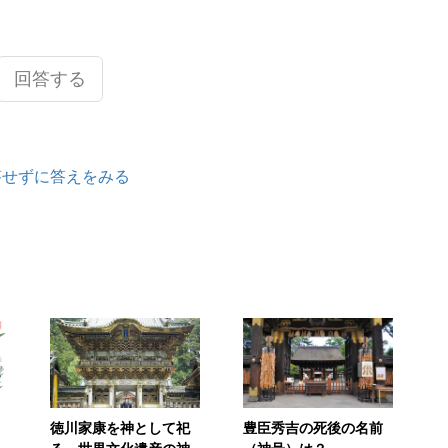
回答する
答せずに答えをみる
徳川家康を神として祀
豊臣秀吉の死後の名前