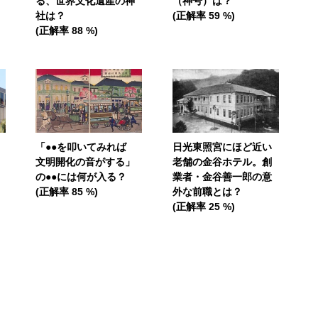
る、世界文化遺産の神
（神号）は？
社は？
(正解率 59 %)
(正解率 88 %)
「●●を叩いてみれば
日光東照宮にほど近い
文明開化の音がする」
老舗の金谷ホテル。創
の●●には何が入る？
業者・金谷善一郎の意
(正解率 85 %)
外な前職とは？
(正解率 25 %)