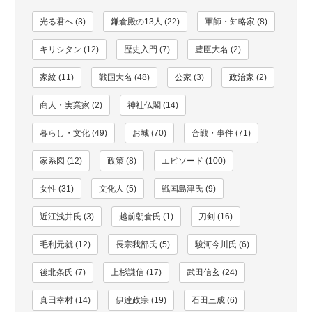
光る君へ (3)
鎌倉殿の13人 (22)
軍師・知略家 (8)
キリシタン (12)
歴史入門 (7)
豊臣大名 (2)
家紋 (11)
戦国大名 (48)
公家 (3)
政治家 (2)
商人・実業家 (2)
神社仏閣 (14)
暮らし・文化 (49)
お城 (70)
合戦・事件 (71)
家系図 (12)
政策 (8)
エピソード (100)
女性 (31)
文化人 (5)
戦国島津氏 (9)
近江浅井氏 (3)
越前朝倉氏 (1)
刀剣 (16)
毛利元就 (12)
長宗我部氏 (5)
駿河今川氏 (6)
後北条氏 (7)
上杉謙信 (17)
武田信玄 (24)
真田幸村 (14)
伊達政宗 (19)
石田三成 (6)