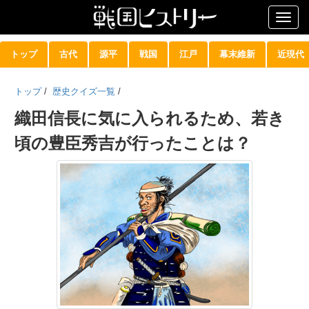
Togg
navig
トップ
古代
源平
戦国
江戸
幕末維新
近現代
トップ
/
歴史クイズ一覧
/
織田信長に気に入られるため、若き
頃の豊臣秀吉が行ったことは？