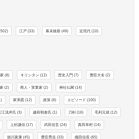
502)
江戸 (33)
幕末維新 (49)
近現代 (10)
 (8)
キリシタン (12)
歴史入門 (7)
豊臣大名 (2)
 (2)
商人・実業家 (2)
神社仏閣 (14)
)
家系図 (12)
政策 (8)
エピソード (100)
近江浅井氏 (3)
越前朝倉氏 (1)
刀剣 (16)
毛利元就 (12)
上杉謙信 (17)
武田信玄 (24)
真田幸村 (14)
徳川家康 (45)
豊臣秀吉 (33)
織田信長 (65)