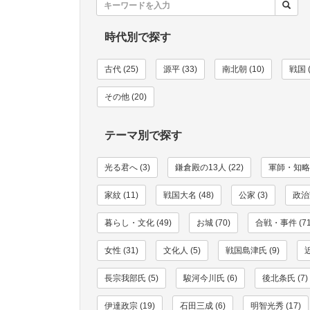
時代別で探す
古代 (25)
源平 (33)
南北朝 (10)
戦国 (
その他 (20)
テーマ別で探す
光る君へ (3)
鎌倉殿の13人 (22)
軍師・知略家
家紋 (11)
戦国大名 (48)
公家 (3)
政治家
暮らし・文化 (49)
お城 (70)
合戦・事件 (71
女性 (31)
文化人 (5)
戦国島津氏 (9)
長宗我部氏 (5)
駿河今川氏 (6)
後北条氏 (7)
伊達政宗 (19)
石田三成 (6)
明智光秀 (17)