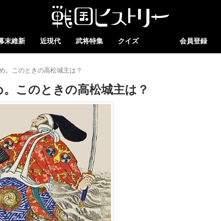
幕末維新
近現代
武将特集
クイズ
会員登録
め。このときの高松城主は？
め。このときの高松城主は？