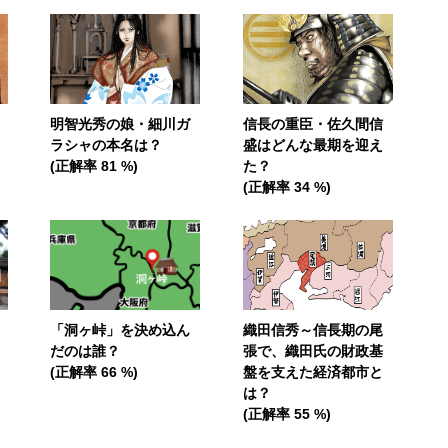
明智光秀の娘・細川ガ
信長の重臣・佐久間信
ラシャの本名は？
盛はどんな最期を迎え
(正解率 81 %)
た？
(正解率 34 %)
「洞ヶ峠」を決め込ん
織田信秀～信長期の尾
だのは誰？
張で、織田氏の財政基
(正解率 66 %)
盤を支えた経済都市と
は？
(正解率 55 %)