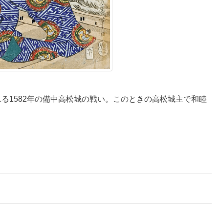
る1582年の備中高松城の戦い。このときの高松城主で和睦