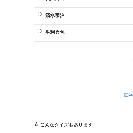
清水宗治
毛利秀包
回
こんなクイズもあります