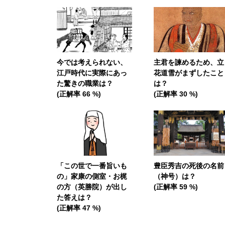
今では考えられない、
主君を諫めるため、立
江戸時代に実際にあっ
花道雪がまずしたこと
た驚きの職業は？
は？
(正解率 66 %)
(正解率 30 %)
「この世で一番旨いも
豊臣秀吉の死後の名前
の」家康の側室・お梶
（神号）は？
の方（英勝院）が出し
(正解率 59 %)
た答えは？
(正解率 47 %)