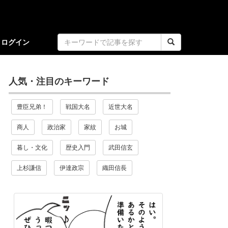
ログイン
人気・注目のキーワード
豊臣兄弟！
戦国大名
近世大名
商人
政治家
家紋
お城
暮し・文化
歴史入門
武田信玄
上杉謙信
伊達政宗
織田信長