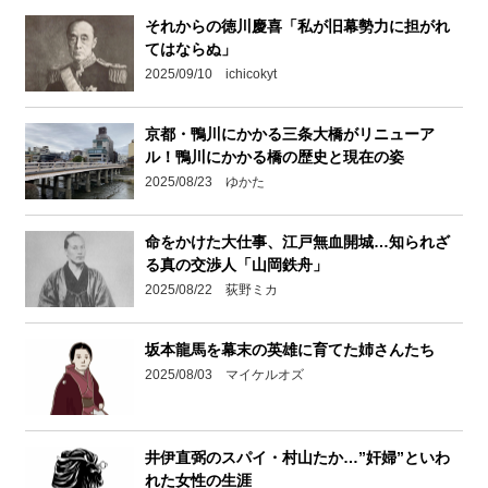
それからの徳川慶喜「私が旧幕勢力に担がれ
てはならぬ」
2025/09/10 ichicokyt
京都・鴨川にかかる三条大橋がリニューア
ル！鴨川にかかる橋の歴史と現在の姿
2025/08/23 ゆかた
命をかけた大仕事、江戸無血開城…知られざ
る真の交渉人「山岡鉄舟」
2025/08/22 荻野ミカ
坂本龍馬を幕末の英雄に育てた姉さんたち
2025/08/03 マイケルオズ
井伊直弼のスパイ・村山たか…”奸婦”といわ
れた女性の生涯