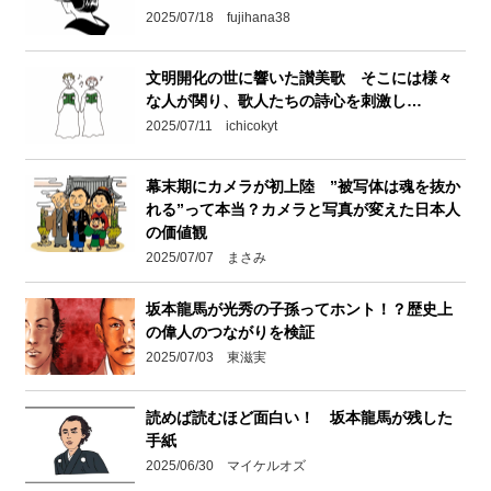
2025/07/18 fujihana38
文明開化の世に響いた讃美歌 そこには様々
な人が関り、歌人たちの詩心を刺激し…
2025/07/11 ichicokyt
幕末期にカメラが初上陸 ”被写体は魂を抜か
れる”って本当？カメラと写真が変えた日本人
の価値観
2025/07/07 まさみ
坂本龍馬が光秀の子孫ってホント！？歴史上
の偉人のつながりを検証
2025/07/03 東滋実
読めば読むほど面白い！ 坂本龍馬が残した
手紙
2025/06/30 マイケルオズ