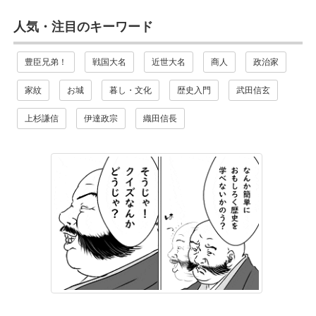
人気・注目のキーワード
豊臣兄弟！
戦国大名
近世大名
商人
政治家
家紋
お城
暮し・文化
歴史入門
武田信玄
上杉謙信
伊達政宗
織田信長