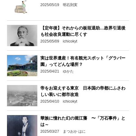
2025/05/19 明石則実
【定年後】それからの板垣退助…政界引退後
も社会改良運動に尽くす
2025/05/09 ichicokyt
実は世界遺産！有名観光スポット「グラバー
園」ってどんな場所？
2025/04/21 ゆかた
帝をお迎えする東京 日本国の帝都にふさわ
しい装いに都市改造
2025/04/10 ichicokyt
華族に憧れた幻の堀江藩 〜「万石事件」と
は～
2025/03/27 まつおか はに