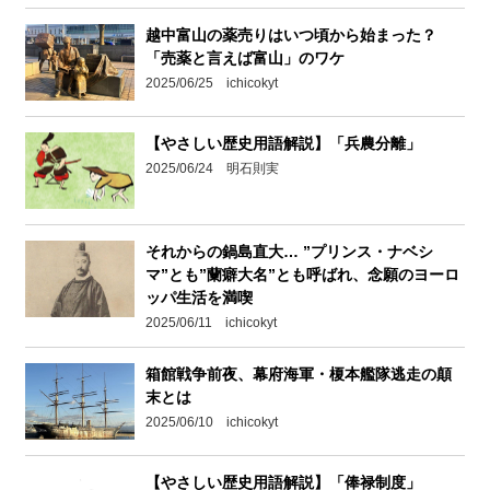
越中富山の薬売りはいつ頃から始まった？
「売薬と言えば富山」のワケ
2025/06/25 ichicokyt
【やさしい歴史用語解説】「兵農分離」
2025/06/24 明石則実
それからの鍋島直大… ”プリンス・ナベシ
マ”とも”蘭癖大名”とも呼ばれ、念願のヨーロ
ッパ生活を満喫
2025/06/11 ichicokyt
箱館戦争前夜、幕府海軍・榎本艦隊逃走の顛
末とは
2025/06/10 ichicokyt
【やさしい歴史用語解説】「俸禄制度」