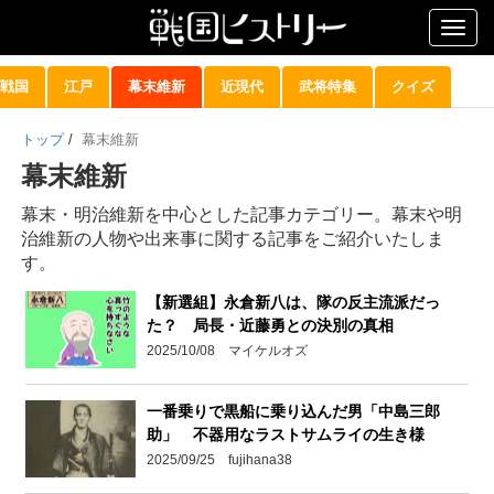
Togg
navig
戦国
江戸
幕末維新
近現代
武将特集
クイズ
トップ
/
幕末維新
幕末維新
幕末・明治維新を中心とした記事カテゴリー。幕末や明
治維新の人物や出来事に関する記事をご紹介いたしま
す。
【新選組】永倉新八は、隊の反主流派だっ
た？ 局長・近藤勇との決別の真相
2025/10/08 マイケルオズ
一番乗りで黒船に乗り込んだ男「中島三郎
助」 不器用なラストサムライの生き様
2025/09/25 fujihana38