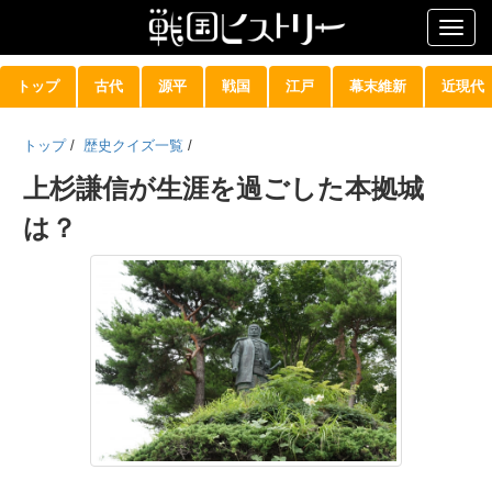
Togg
navig
トップ
古代
源平
戦国
江戸
幕末維新
近現代
トップ
/
歴史クイズ一覧
/
上杉謙信が生涯を過ごした本拠城
は？