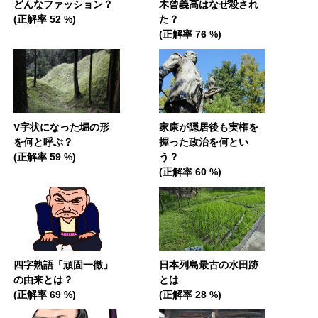
どんなファッション？
木曾義高はなぜ殺され
(正解率 52 %)
た？
(正解率 76 %)
V字状になった堀の形
家康が隠居後も実権を
を何と呼ぶ？
握った政治を何とい
(正解率 59 %)
う？
(正解率 60 %)
四字熟語「頑固一徹」
日本列島最古の水田跡
の由来とは？
とは
(正解率 69 %)
(正解率 28 %)