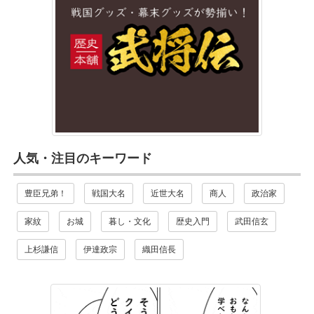
人気・注目のキーワード
豊臣兄弟！
戦国大名
近世大名
商人
政治家
家紋
お城
暮し・文化
歴史入門
武田信玄
上杉謙信
伊達政宗
織田信長