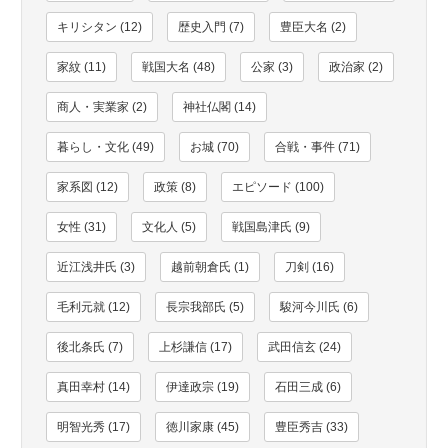
キリシタン (12)
歴史入門 (7)
豊臣大名 (2)
家紋 (11)
戦国大名 (48)
公家 (3)
政治家 (2)
商人・実業家 (2)
神社仏閣 (14)
暮らし・文化 (49)
お城 (70)
合戦・事件 (71)
家系図 (12)
政策 (8)
エピソード (100)
女性 (31)
文化人 (5)
戦国島津氏 (9)
近江浅井氏 (3)
越前朝倉氏 (1)
刀剣 (16)
毛利元就 (12)
長宗我部氏 (5)
駿河今川氏 (6)
後北条氏 (7)
上杉謙信 (17)
武田信玄 (24)
真田幸村 (14)
伊達政宗 (19)
石田三成 (6)
明智光秀 (17)
徳川家康 (45)
豊臣秀吉 (33)