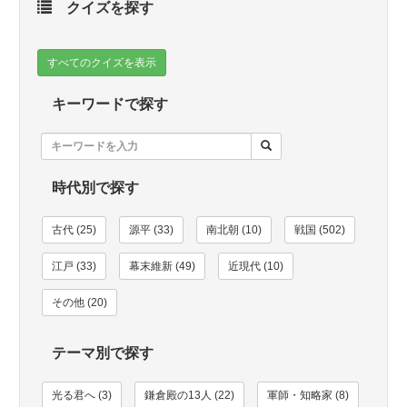
クイズを探す
すべてのクイズを表示
キーワードで探す
時代別で探す
古代 (25)
源平 (33)
南北朝 (10)
戦国 (502)
江戸 (33)
幕末維新 (49)
近現代 (10)
その他 (20)
テーマ別で探す
光る君へ (3)
鎌倉殿の13人 (22)
軍師・知略家 (8)