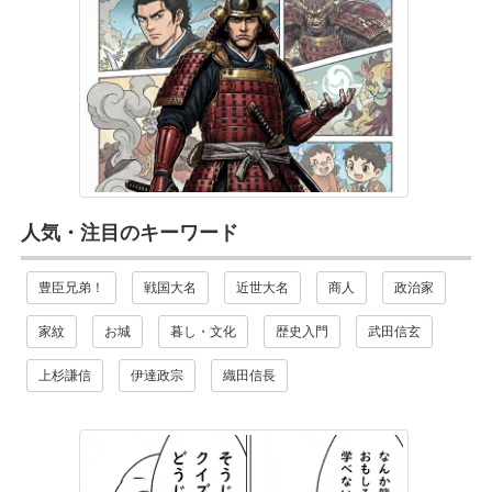
人気・注目のキーワード
豊臣兄弟！
戦国大名
近世大名
商人
政治家
家紋
お城
暮し・文化
歴史入門
武田信玄
上杉謙信
伊達政宗
織田信長