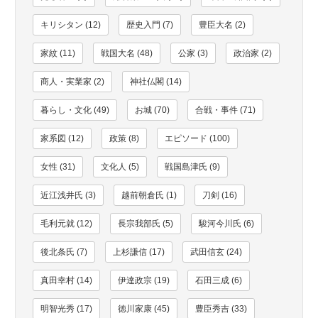
キリシタン (12)
歴史入門 (7)
豊臣大名 (2)
家紋 (11)
戦国大名 (48)
公家 (3)
政治家 (2)
商人・実業家 (2)
神社仏閣 (14)
暮らし・文化 (49)
お城 (70)
合戦・事件 (71)
家系図 (12)
政策 (8)
エピソード (100)
女性 (31)
文化人 (5)
戦国島津氏 (9)
近江浅井氏 (3)
越前朝倉氏 (1)
刀剣 (16)
毛利元就 (12)
長宗我部氏 (5)
駿河今川氏 (6)
後北条氏 (7)
上杉謙信 (17)
武田信玄 (24)
真田幸村 (14)
伊達政宗 (19)
石田三成 (6)
明智光秀 (17)
徳川家康 (45)
豊臣秀吉 (33)