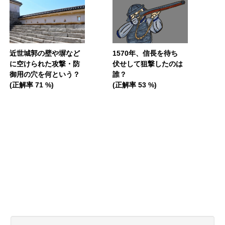
近世城郭の壁や塀など
1570年、信長を待ち
に空けられた攻撃・防
伏せして狙撃したのは
御用の穴を何という？
誰？
(正解率 71 %)
(正解率 53 %)