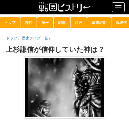
Togg
navig
トップ
古代
源平
戦国
江戸
幕末維新
近現代
トップ
/
歴史クイズ一覧
/
上杉謙信が信仰していた神は？