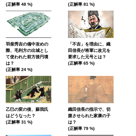
(正解率 48 %)
(正解率 81 %)
羽柴秀吉の備中攻めの
「不吉」を理由に、織
際、毛利方の出城とし
田信長が将軍に改元を
て使われた前方後円墳
要求した元号とは？
は？
(正解率 65 %)
(正解率 24 %)
乙巳の変の後、蘇我氏
織田信長の指示で、切
はどうなった？
腹させられた家康の子
(正解率 31 %)
は？
(正解率 79 %)