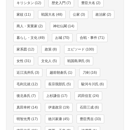
キリシタン (12)
歴史入門 (7)
豊臣大名 (2)
家紋 (11)
戦国大名 (48)
公家 (3)
政治家 (2)
商人・実業家 (2)
神社仏閣 (14)
暮らし・文化 (49)
お城 (70)
合戦・事件 (71)
家系図 (12)
政策 (8)
エピソード (100)
女性 (31)
文化人 (5)
戦国島津氏 (9)
近江浅井氏 (3)
越前朝倉氏 (1)
刀剣 (16)
毛利元就 (12)
長宗我部氏 (5)
駿河今川氏 (6)
後北条氏 (7)
上杉謙信 (17)
武田信玄 (24)
真田幸村 (14)
伊達政宗 (19)
石田三成 (6)
明智光秀 (17)
徳川家康 (45)
豊臣秀吉 (33)