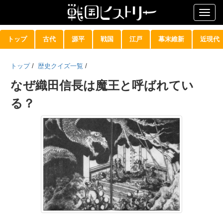
Togg
navig
トップ
古代
源平
戦国
江戸
幕末維新
近現代
トップ
/
歴史クイズ一覧
/
なぜ織田信長は魔王と呼ばれてい
る？