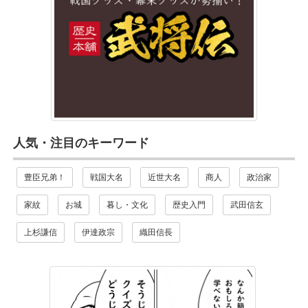
人気・注目のキーワード
豊臣兄弟！
戦国大名
近世大名
商人
政治家
家紋
お城
暮し・文化
歴史入門
武田信玄
上杉謙信
伊達政宗
織田信長