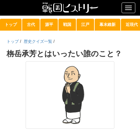
Togg
navig
トップ
古代
源平
戦国
江戸
幕末維新
近現代
トップ
/
歴史クイズ一覧
/
栴岳承芳とはいったい誰のこと？