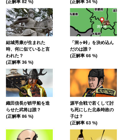
(正解率 82 %)
(正解率 34 %)
結城秀康が生まれた
「洞ヶ峠」を決め込ん
時、何に似ていると言
だのは誰？
われた？
(正解率 66 %)
(正解率 36 %)
織田信長が鉄甲船を造
源平合戦で若くして討
らせた武将は誰？
ち死にした北条時政の
(正解率 86 %)
子は？
(正解率 63 %)