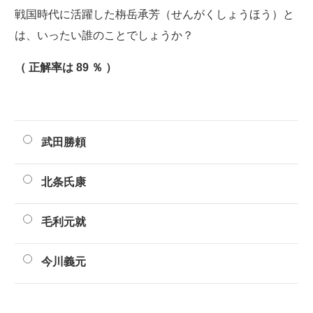
戦国時代に活躍した栴岳承芳（せんがくしょうほう）と
は、いったい誰のことでしょうか？
（ 正解率は 89 ％ ）
武田勝頼
北条氏康
毛利元就
今川義元