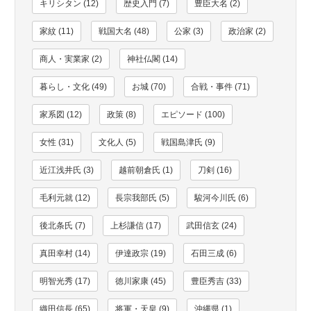
キリシタン (12)
歴史入門 (7)
豊臣大名 (2)
家紋 (11)
戦国大名 (48)
公家 (3)
政治家 (2)
商人・実業家 (2)
神社仏閣 (14)
暮らし・文化 (49)
お城 (70)
合戦・事件 (71)
家系図 (12)
政策 (8)
エピソード (100)
女性 (31)
文化人 (5)
戦国島津氏 (9)
近江浅井氏 (3)
越前朝倉氏 (1)
刀剣 (16)
毛利元就 (12)
長宗我部氏 (5)
駿河今川氏 (6)
後北条氏 (7)
上杉謙信 (17)
武田信玄 (24)
真田幸村 (14)
伊達政宗 (19)
石田三成 (6)
明智光秀 (17)
徳川家康 (45)
豊臣秀吉 (33)
織田信長 (65)
将軍・天皇 (9)
沖縄県 (1)