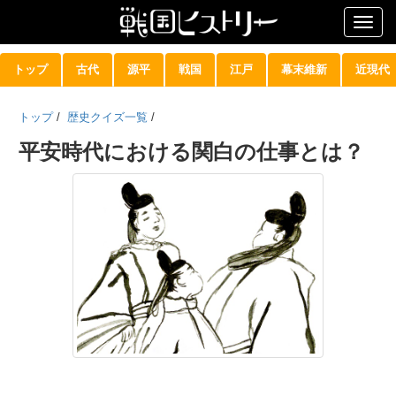
Togg
navig
トップ
古代
源平
戦国
江戸
幕末維新
近現代
トップ
/
歴史クイズ一覧
/
平安時代における関白の仕事とは？