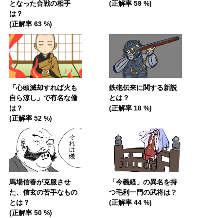
となった合戦の相手
(正解率 59 %)
は？
(正解率 63 %)
「心頭滅却すれば火も
鉄砲伝来に関する新説
自ら涼し」で有名な僧
とは？
は？
(正解率 18 %)
(正解率 52 %)
馬場信春が克服させ
「今義経」の異名を持
た、信玄の苦手なもの
つ毛利一門の武将は？
とは？
(正解率 44 %)
(正解率 50 %)