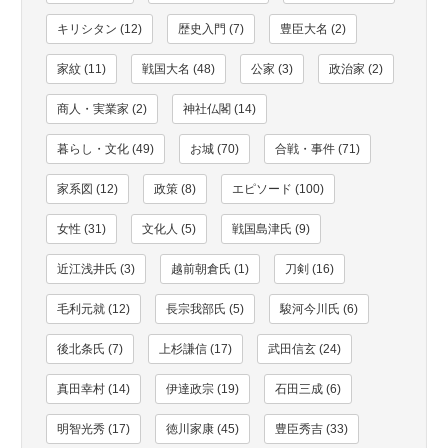
キリシタン (12)
歴史入門 (7)
豊臣大名 (2)
家紋 (11)
戦国大名 (48)
公家 (3)
政治家 (2)
商人・実業家 (2)
神社仏閣 (14)
暮らし・文化 (49)
お城 (70)
合戦・事件 (71)
家系図 (12)
政策 (8)
エピソード (100)
女性 (31)
文化人 (5)
戦国島津氏 (9)
近江浅井氏 (3)
越前朝倉氏 (1)
刀剣 (16)
毛利元就 (12)
長宗我部氏 (5)
駿河今川氏 (6)
後北条氏 (7)
上杉謙信 (17)
武田信玄 (24)
真田幸村 (14)
伊達政宗 (19)
石田三成 (6)
明智光秀 (17)
徳川家康 (45)
豊臣秀吉 (33)