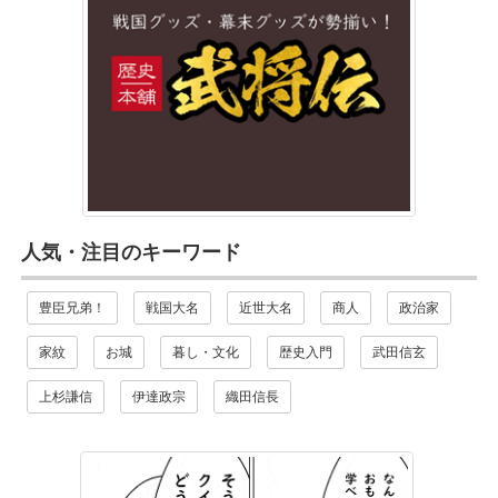
人気・注目のキーワード
豊臣兄弟！
戦国大名
近世大名
商人
政治家
家紋
お城
暮し・文化
歴史入門
武田信玄
上杉謙信
伊達政宗
織田信長