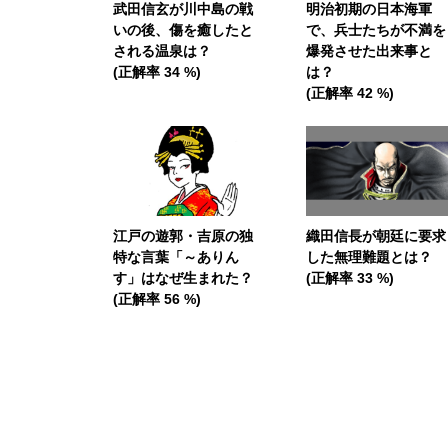
武田信玄が川中島の戦
明治初期の日本海軍
いの後、傷を癒したと
で、兵士たちが不満を
される温泉は？
爆発させた出来事と
(正解率 34 %)
は？
(正解率 42 %)
江戸の遊郭・吉原の独
織田信長が朝廷に要求
特な言葉「～ありん
した無理難題とは？
す」はなぜ生まれた？
(正解率 33 %)
(正解率 56 %)