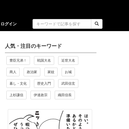
ログイン
人気・注目のキーワード
豊臣兄弟！
戦国大名
近世大名
商人
政治家
家紋
お城
暮し・文化
歴史入門
武田信玄
上杉謙信
伊達政宗
織田信長