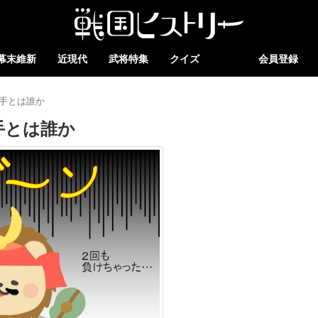
幕末維新
近現代
武将特集
クイズ
会員登録
手とは誰か
手とは誰か