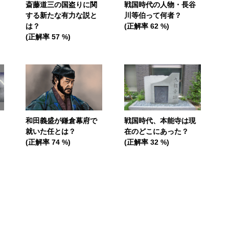
斎藤道三の国盗りに関
戦国時代の人物・長谷
する新たな有力な説と
川等伯って何者？
は？
(正解率 62 %)
(正解率 57 %)
和田義盛が鎌倉幕府で
戦国時代、本能寺は現
就いた任とは？
在のどこにあった？
(正解率 74 %)
(正解率 32 %)