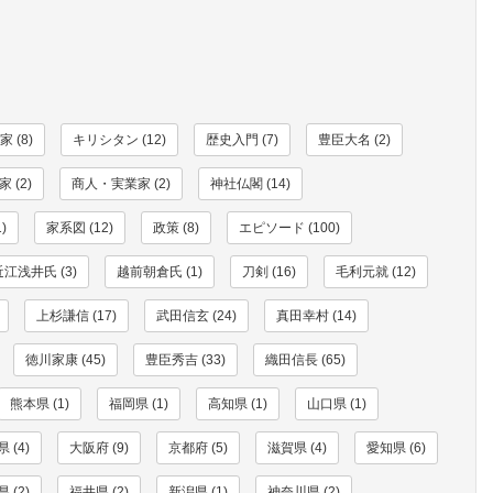
 (8)
キリシタン (12)
歴史入門 (7)
豊臣大名 (2)
 (2)
商人・実業家 (2)
神社仏閣 (14)
)
家系図 (12)
政策 (8)
エピソード (100)
近江浅井氏 (3)
越前朝倉氏 (1)
刀剣 (16)
毛利元就 (12)
上杉謙信 (17)
武田信玄 (24)
真田幸村 (14)
徳川家康 (45)
豊臣秀吉 (33)
織田信長 (65)
熊本県 (1)
福岡県 (1)
高知県 (1)
山口県 (1)
 (4)
大阪府 (9)
京都府 (5)
滋賀県 (4)
愛知県 (6)
 (2)
福井県 (2)
新潟県 (1)
神奈川県 (2)