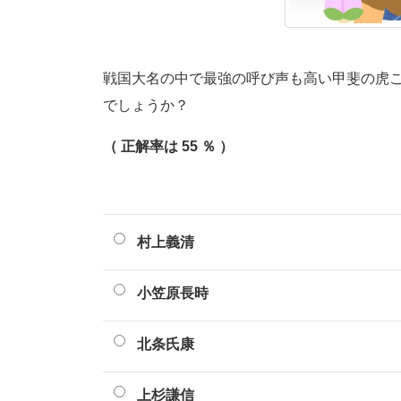
戦国大名の中で最強の呼び声も高い甲斐の虎
でしょうか？
（ 正解率は 55 ％ ）
村上義清
小笠原長時
北条氏康
上杉謙信