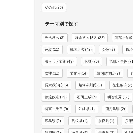
その他 (20)
テーマ別で探す
光る君へ (3)
鎌倉殿の13人 (22)
軍師・知略家
家紋 (11)
戦国大名 (48)
公家 (3)
政治家
暮らし・文化 (49)
お城 (70)
合戦・事件 (71
女性 (31)
文化人 (5)
戦国島津氏 (9)
長宗我部氏 (5)
駿河今川氏 (6)
後北条氏 (7)
伊達政宗 (19)
石田三成 (6)
明智光秀 (17)
将軍・天皇 (9)
沖縄県 (1)
鹿児島県 (2)
広島県 (2)
島根県 (1)
奈良県 (1)
兵庫県
静岡県 (2)
岐阜県 (5)
長野県 (3)
山梨県