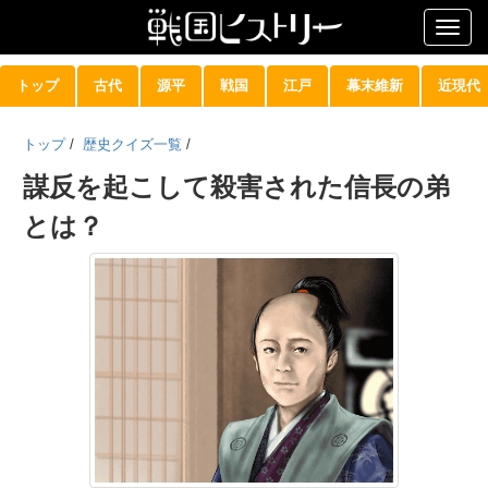
Togg
navig
トップ
古代
源平
戦国
江戸
幕末維新
近現代
トップ
/
歴史クイズ一覧
/
謀反を起こして殺害された信長の弟
とは？