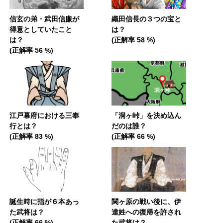
信玄の弟・武田信廉が
織田信長の３つの宝と
得意としていたこと
は？
は？
(正解率 58 %)
(正解率 56 %)
江戸幕府における三奉
「洞ヶ峠」を決め込ん
行とは？
だのは誰？
(正解率 83 %)
(正解率 66 %)
誕生時に指が６本あっ
関ヶ原の戦い後に、伊
た武将は？
達姓への復帰を許され
(正解率 66 %)
た武将は？