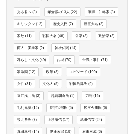
光る君へ (3)
鎌倉殿の13人 (22)
軍師・知略家 (8)
キリシタン (12)
歴史入門 (7)
豊臣大名 (2)
家紋 (11)
戦国大名 (48)
公家 (3)
政治家 (2)
商人・実業家 (2)
神社仏閣 (14)
暮らし・文化 (49)
お城 (70)
合戦・事件 (71)
家系図 (12)
政策 (8)
エピソード (100)
女性 (31)
文化人 (5)
戦国島津氏 (9)
近江浅井氏 (3)
越前朝倉氏 (1)
刀剣 (16)
毛利元就 (12)
長宗我部氏 (5)
駿河今川氏 (6)
後北条氏 (7)
上杉謙信 (17)
武田信玄 (24)
真田幸村 (14)
伊達政宗 (19)
石田三成 (6)