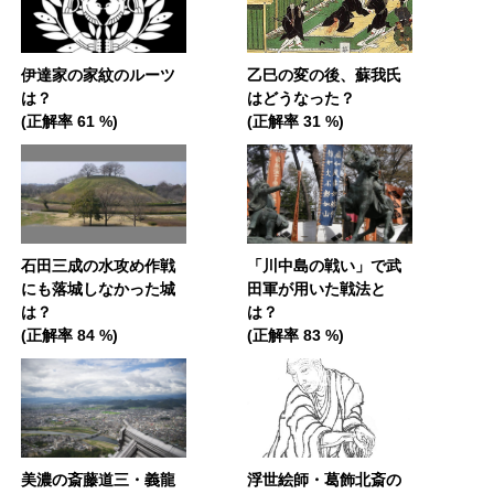
伊達家の家紋のルーツ
乙巳の変の後、蘇我氏
は？
はどうなった？
(正解率 61 %)
(正解率 31 %)
石田三成の水攻め作戦
「川中島の戦い」で武
にも落城しなかった城
田軍が用いた戦法と
は？
は？
(正解率 84 %)
(正解率 83 %)
美濃の斎藤道三・義龍
浮世絵師・葛飾北斎の