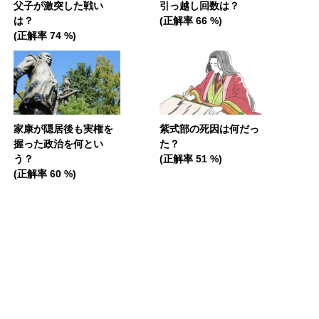
父子が激突した戦い
引っ越し回数は？
は？
(正解率 66 %)
(正解率 74 %)
家康が隠居後も実権を
紫式部の死因は何だっ
握った政治を何とい
た？
う？
(正解率 51 %)
(正解率 60 %)