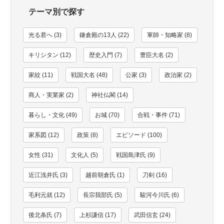
テーマ別で探す
光る君へ (3)
鎌倉殿の13人 (22)
軍師・知略家 (8)
キリシタン (12)
歴史入門 (7)
豊臣大名 (2)
家紋 (11)
戦国大名 (48)
公家 (3)
政治家 (2)
商人・実業家 (2)
神社仏閣 (14)
暮らし・文化 (49)
お城 (70)
合戦・事件 (71)
家系図 (12)
政策 (8)
エピソード (100)
女性 (31)
文化人 (5)
戦国島津氏 (9)
近江浅井氏 (3)
越前朝倉氏 (1)
刀剣 (16)
毛利元就 (12)
長宗我部氏 (5)
駿河今川氏 (6)
後北条氏 (7)
上杉謙信 (17)
武田信玄 (24)