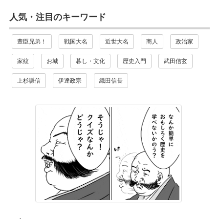
人気・注目のキーワード
豊臣兄弟！
戦国大名
近世大名
商人
政治家
家紋
お城
暮し・文化
歴史入門
武田信玄
上杉謙信
伊達政宗
織田信長