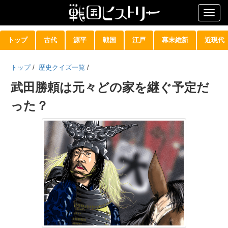
Togg
navig
トップ
古代
源平
戦国
江戸
幕末維新
近現代
トップ
/
歴史クイズ一覧
/
武田勝頼は元々どの家を継ぐ予定だ
った？