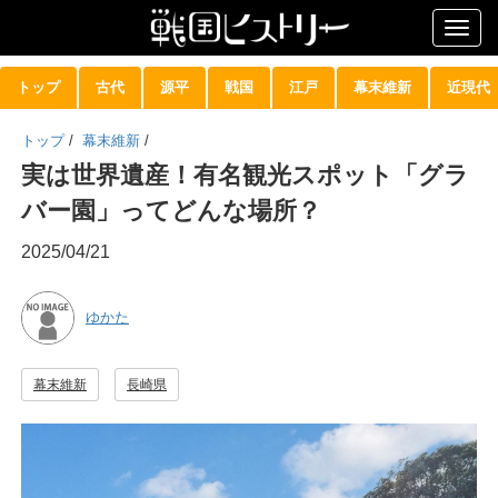
Togg
navig
トップ
古代
源平
戦国
江戸
幕末維新
近現代
トップ
/
幕末維新
/
実は世界遺産！有名観光スポット「グラ
バー園」ってどんな場所？
2025/04/21
ゆかた
幕末維新
長崎県