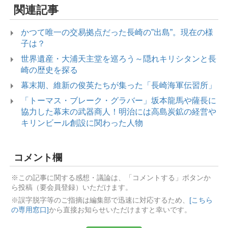
関連記事
かつて唯一の交易拠点だった長崎の”出島”。現在の様
子は？
世界遺産・大浦天主堂を巡ろう～隠れキリシタンと長
崎の歴史を探る
幕末期、維新の俊英たちが集った「長崎海軍伝習所」
「トーマス・ブレーク・グラバー」坂本龍馬や薩長に
協力した幕末の武器商人！明治には高島炭鉱の経営や
キリンビール創設に関わった人物
コメント欄
※この記事に関する感想・議論は、「コメントする」ボタンか
ら投稿（要会員登録）いただけます。
※誤字脱字等のご指摘は編集部で迅速に対応するため、
[こちら
の専用窓口]
から直接お知らせいただけますと幸いです。