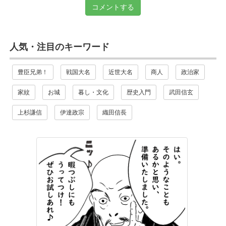
コメントする
人気・注目のキーワード
豊臣兄弟！
戦国大名
近世大名
商人
政治家
家紋
お城
暮し・文化
歴史入門
武田信玄
上杉謙信
伊達政宗
織田信長