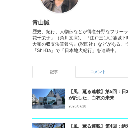
青山誠
歴史、紀行、人物伝などが得意分野なフリーラ
花千栄子』（角川文庫)、 『江戸三〇〇藩城下
大和の収支決算報告』(彩図社）などがある。
『Shi-Ba』で「日本地犬紀行」を連載中。
記事
コメント
【風、薫る連載】第5回：日
が託した、白衣の未来
2026/07/28
【風、薫る連載】第4回：絶