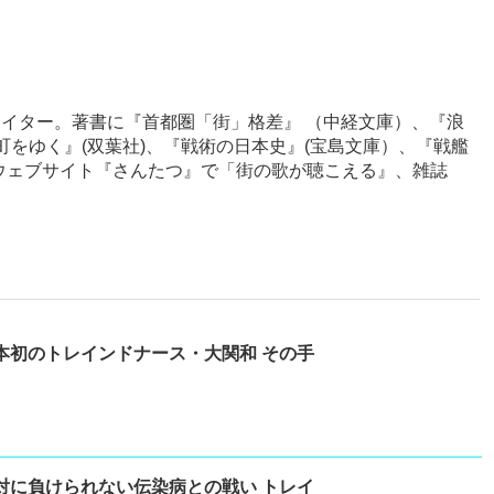
イター。著書に『首都圏「街」格差』 （中経文庫）、『浪
町をゆく』(双葉社)、『戦術の日本史』(宝島文庫）、『戦艦
ウェブサイト『さんたつ』で「街の歌が聴こえる』、雑誌
本初のトレインドナース・大関和 その手
対に負けられない伝染病との戦い トレイ