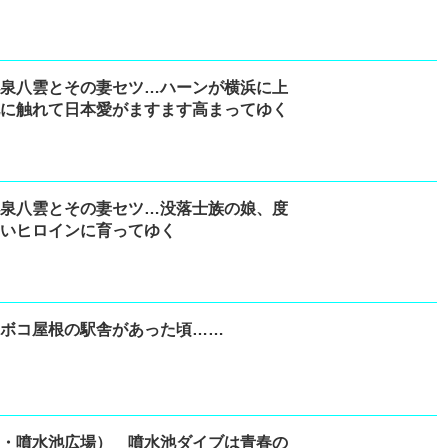
小泉八雲とその妻セツ…ハーンが横浜に上
化に触れて日本愛がますます高まってゆく
小泉八雲とその妻セツ…没落士族の娘、度
しいヒロインに育ってゆく
マボコ屋根の駅舎があった頃……
旧・噴水池広場） 噴水池ダイブは青春の