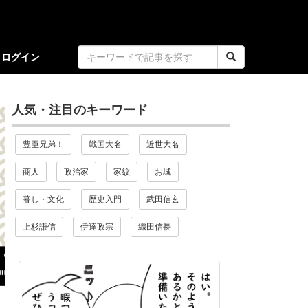
ログイン
人気・注目のキーワード
豊臣兄弟！
戦国大名
近世大名
商人
政治家
家紋
お城
暮し・文化
歴史入門
武田信玄
上杉謙信
伊達政宗
織田信長