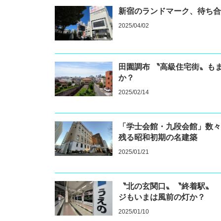
新宿のランドマーク、待ち
2025/04/02
田園調布 〝高級住宅街〟も
か？
2025/02/14
「学士会館・九段会館」数
残る昭和初期の名建築
2025/01/21
〝北の玄関口〟〝終着駅〟
ジもいまは風前の灯か？
2025/01/10