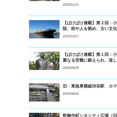
2025/11/13
【ばけばけ連載】第２回：
陸、街や人を眺め、古い文
2025/10/17
【ばけばけ連載】第１回：
重なる苦難に鍛えられ、逞
2025/09/29
旧・東急東横線渋谷駅 カ
2025/08/30
歌舞伎町シネシティ広場（