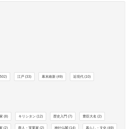
502)
江戸 (33)
幕末維新 (49)
近現代 (10)
 (8)
キリシタン (12)
歴史入門 (7)
豊臣大名 (2)
 (2)
商人・実業家 (2)
神社仏閣 (14)
暮らし・文化 (49)