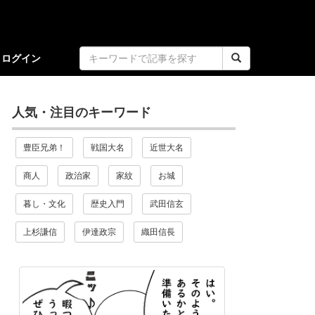
ログイン
人気・注目のキーワード
豊臣兄弟！
戦国大名
近世大名
商人
政治家
家紋
お城
暮し・文化
歴史入門
武田信玄
上杉謙信
伊達政宗
織田信長