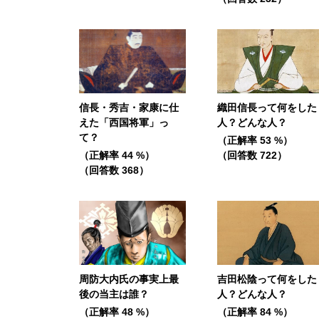
信長・秀吉・家康に仕
織田信長って何をした
えた「西国将軍」っ
人？どんな人？
て？
（正解率 53 %）
（正解率 44 %）
（回答数 722）
（回答数 368）
周防大内氏の事実上最
吉田松陰って何をした
後の当主は誰？
人？どんな人？
（正解率 48 %）
（正解率 84 %）