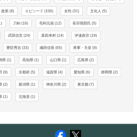
政策 (8)
エピソード (100)
女性 (31)
文化人 (5)
)
刀剣 (16)
毛利元就 (12)
長宗我部氏 (5)
武田信玄 (24)
真田幸村 (14)
伊達政宗 (19)
豊臣秀吉 (33)
織田信長 (65)
将軍・天皇 (9)
県 (1)
高知県 (1)
山口県 (1)
広島県 (2)
 (9)
京都府 (5)
滋賀県 (4)
愛知県 (6)
静岡県 (2)
 (2)
新潟県 (1)
神奈川県 (2)
東京都 (7)
 (1)
北海道 (1)