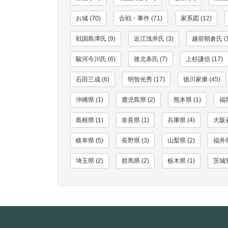
お城 (70)
合戦・事件 (71)
家系図 (12)
戦国島津氏 (9)
近江浅井氏 (3)
越前朝倉氏 (1
駿河今川氏 (6)
後北条氏 (7)
上杉謙信 (17)
石田三成 (6)
明智光秀 (17)
徳川家康 (45)
沖縄県 (1)
鹿児島県 (2)
熊本県 (1)
福岡
島根県 (1)
奈良県 (1)
兵庫県 (4)
大阪府
岐阜県 (5)
長野県 (3)
山梨県 (2)
福井県
埼玉県 (2)
群馬県 (2)
栃木県 (1)
茨城県