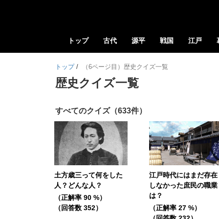
トップ
古代
源平
戦国
江戸
トップ
/
（6ページ目）歴史クイズ一覧
歴史クイズ一覧
すべてのクイズ（633件）
土方歳三って何をした
江戸時代にはまだ存在
人？どんな人？
しなかった庶民の職業
は？
（正解率 90 %）
（回答数 352）
（正解率 27 %）
（回答数 232）