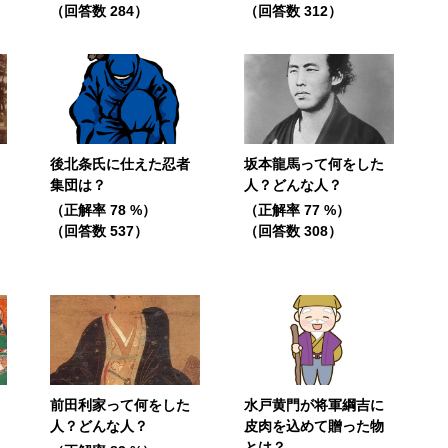
（回答数 284）
（回答数 312）
後北条氏に仕えた忍者
坂本龍馬って何をした
集団は？
人？どんな人？
（正解率 78 %）
（正解率 77 %）
（回答数 537）
（回答数 308）
前田利家って何をした
水戸黄門が将軍綱吉に
人？どんな人？
皮肉を込めて贈った物
とは？