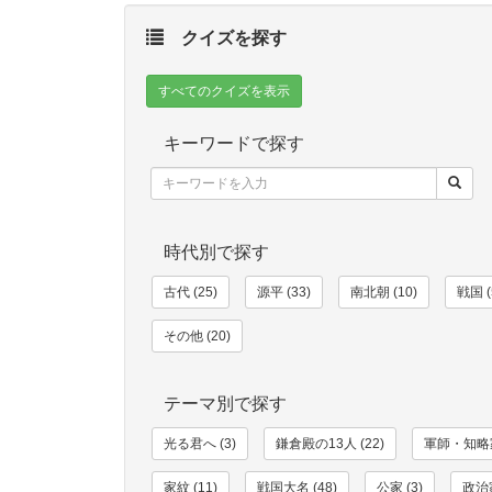
クイズを探す
すべてのクイズを表示
キーワードで探す
時代別で探す
古代 (25)
源平 (33)
南北朝 (10)
戦国 (
その他 (20)
テーマ別で探す
光る君へ (3)
鎌倉殿の13人 (22)
軍師・知略家
家紋 (11)
戦国大名 (48)
公家 (3)
政治家