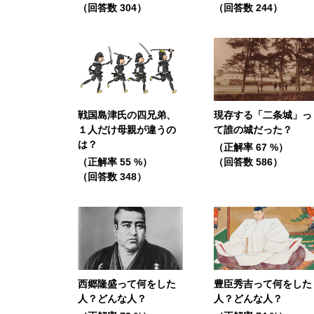
（回答数 304）
（回答数 244）
戦国島津氏の四兄弟、
現存する「二条城」っ
１人だけ母親が違うの
て誰の城だった？
は？
（正解率 67 %）
（正解率 55 %）
（回答数 586）
（回答数 348）
西郷隆盛って何をした
豊臣秀吉って何をした
人？どんな人？
人？どんな人？