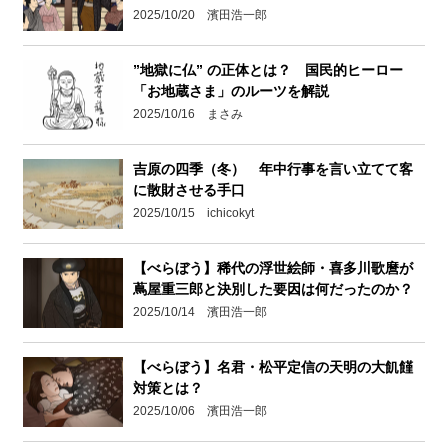
2025/10/20 濱田浩一郎
”地獄に仏” の正体とは？ 国民的ヒーロー
「お地蔵さま」のルーツを解説
2025/10/16 まさみ
吉原の四季（冬） 年中行事を言い立てて客
に散財させる手口
2025/10/15 ichicokyt
【べらぼう】稀代の浮世絵師・喜多川歌麿が
蔦屋重三郎と決別した要因は何だったのか？
2025/10/14 濱田浩一郎
【べらぼう】名君・松平定信の天明の大飢饉
対策とは？
2025/10/06 濱田浩一郎