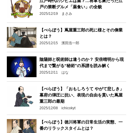
江戸時代のジビエは薬？…将軍も虜だった江
戸の禁断グルメ「薬食い」の全貌
2025/12/19 まさみ
【べらぼう】蔦屋重三郎の死に様とその偉業
とは？
2025/12/15 濱田浩一郎
陰陽師と呪術師は違うのか？ 安倍晴明から現
代まで繋がる“秘術”の系譜を読み解く
2025/12/11 はな
【べらぼう】「おもしろうて やがて悲しき」
幕府の弾圧に抗い、表現の自由を貫いた蔦屋
重三郎の最期
2025/12/08 ichicokyt
【べらぼう】徳川将軍の日常生活の実態、一
番のリラックスタイムとは？