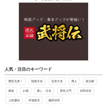
人気・注目のキーワード
豊臣兄弟！
戦国大名
近世大名
商人
政治家
家紋
お城
暮し・文化
歴史入門
武田信玄
上杉謙信
伊達政宗
織田信長