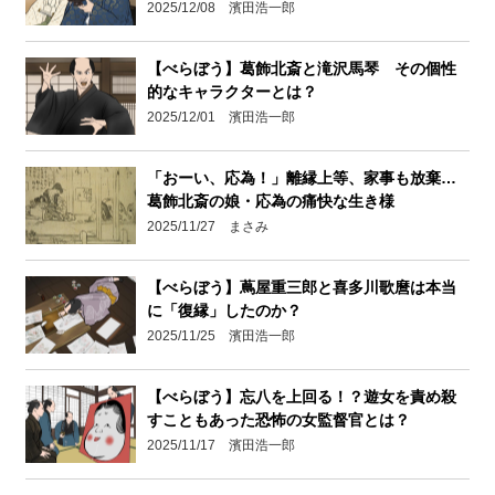
2025/12/08 濱田浩一郎
【べらぼう】葛飾北斎と滝沢馬琴 その個性
的なキャラクターとは？
2025/12/01 濱田浩一郎
「おーい、応為！」離縁上等、家事も放棄…
葛飾北斎の娘・応為の痛快な生き様
2025/11/27 まさみ
【べらぼう】蔦屋重三郎と喜多川歌麿は本当
に「復縁」したのか？
2025/11/25 濱田浩一郎
【べらぼう】忘八を上回る！？遊女を責め殺
すこともあった恐怖の女監督官とは？
2025/11/17 濱田浩一郎