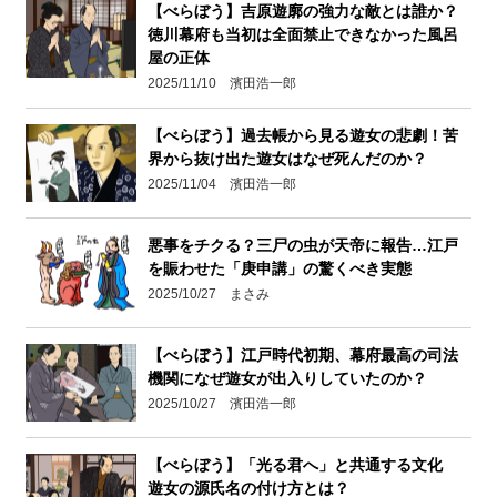
【べらぼう】吉原遊廓の強力な敵とは誰か？
徳川幕府も当初は全面禁止できなかった風呂
屋の正体
2025/11/10 濱田浩一郎
【べらぼう】過去帳から見る遊女の悲劇！苦
界から抜け出た遊女はなぜ死んだのか？
2025/11/04 濱田浩一郎
悪事をチクる？三尸の虫が天帝に報告…江戸
を賑わせた「庚申講」の驚くべき実態
2025/10/27 まさみ
【べらぼう】江戸時代初期、幕府最高の司法
機関になぜ遊女が出入りしていたのか？
2025/10/27 濱田浩一郎
【べらぼう】「光る君へ」と共通する文化
遊女の源氏名の付け方とは？