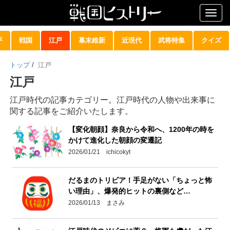
Togg
navig
平
戦国
江戸
幕末維新
近現代
武将特集
クイズ
トップ
/
江戸
江戸
江戸時代の記事カテゴリー。江戸時代の人物や出来事に
関する記事をご紹介いたします。
【変化朝顔】奈良から令和へ、1200年の時を
かけて進化した朝顔の変遷記
2026/01/21 ichicokyt
だるまのトリビア！手足がない「ちょっと怖
い理由」、爆発的ヒットの裏側など…
2026/01/13 まさみ