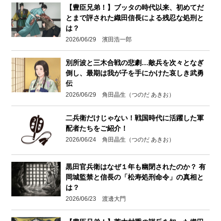
【豊臣兄弟！】ブッタの時代以来、初めてだ
とまで評された織田信長による残忍な処刑と
は？
2026/06/29 濱田浩一郎
別所波と三木合戦の悲劇…敵兵を次々となぎ
倒し、最期は我が子を手にかけた哀しき武勇
伝
2026/06/29 角田晶生（つのだ あきお）
二兵衛だけじゃない！戦国時代に活躍した軍
配者たちをご紹介！
2026/06/24 角田晶生（つのだ あきお）
黒田官兵衛はなぜ１年も幽閉されたのか？ 有
岡城監禁と信長の「松寿処刑命令」の真相と
は？
2026/06/23 渡邊大門