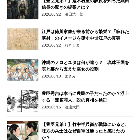
【豊臣兄弟！】荒木村重の謀反を知った織田
信長の驚きの提案とは？
2026/06/22 濱田浩一郎
江戸は徳川家康が来る前から繁栄？「寂れた
寒村」のイメージを覆す中世江戸の真実
2026/06/22 れきしま
沖縄のノロとユタは何が違う？ 琉球王国を
表と裏から支えた巫女の役割
2026/06/18 まさみ
豊臣秀吉は本当に農民の子だったのか？浮上
する「連雀商人」説の真相を検証
2026/06/16 渡邊大門
【豊臣兄弟！】竹中半兵衛が戦陣にいると、
味方の兵士はなぜ自軍は勝ったと感じたの
か？