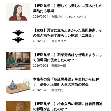
【豊臣兄弟！】悲しくも美しい…荒木だしの
凛然たる最期
2026/06/04 角田晶生（つのだ あきお）
【家紋】秀吉に立ちふさがった柴田勝家、そ
の生き様を表す愛らしい家紋「二雁金」
2026/06/02 帯刀コロク
【豊臣兄弟！】羽柴秀吉はなぜ焦るようにし
て但馬国に侵攻したのか？
2026/06/01 濱田浩一郎
本能寺の変「朝廷黒幕説」を史料から紐解
く 信長と正親町天皇の本当の関係
2026/05/28 渡邊大門
【豊臣兄弟！】松永久秀の最期には春日明神
の影響があったのか？