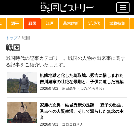
Togg
navig
代
源平
戦国
江戸
幕末維新
近現代
武将特集
トップ
/
戦国
戦国
戦国時代の記事カテゴリー。戦国の人物や出来事に関す
る記事をご紹介いたします。
飢餓地獄と化した鳥取城…秀吉に惜しまれた
吉川経家の壮絶な最期と、子供に遺した言葉
2026/07/02 角田晶生（つのだ あきお）
家康の次男・結城秀康の足跡──双子の出生、
秀吉への人質生活、そして漏らした無念の本
音
2026/07/01 コロコロさん