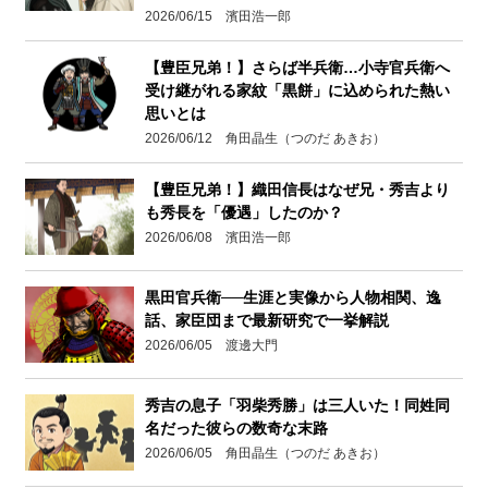
2026/06/15 濱田浩一郎
【豊臣兄弟！】さらば半兵衛…小寺官兵衛へ
受け継がれる家紋「黒餅」に込められた熱い
思いとは
2026/06/12 角田晶生（つのだ あきお）
【豊臣兄弟！】織田信長はなぜ兄・秀吉より
も秀長を「優遇」したのか？
2026/06/08 濱田浩一郎
黒田官兵衛──生涯と実像から人物相関、逸
話、家臣団まで最新研究で一挙解説
2026/06/05 渡邊大門
秀吉の息子「羽柴秀勝」は三人いた！同姓同
名だった彼らの数奇な末路
2026/06/05 角田晶生（つのだ あきお）