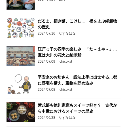
だるま、招き猫、こけし… 福をよぶ縁起物
の歴史
2024/07/16 なずなはな
江戸っ子の四季の楽しみ 「た～まや～」…
夏は大川の花火と納涼船
2024/07/09 ichicokyt
平安京のお坊さん 説法上手は出世する…都
に邸宅を構え、宝物を貯め込み
2024/07/08 ichicokyt
紫式部も徳川家康もスイーツ好き？ 古代か
ら中世におけるスイーツの歴史
2024/06/28 なずなはな