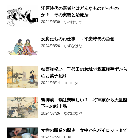
江戸時代の医者とはどんなものだったの
か？ その実態と治療法
2024/08/30 なのはなや
女房たちのお仕事 ～平安時代の労働
2024/08/26 なずなはな
御嘉祥祝い 千代田のお城で将軍様手ずから
のお菓子配り
2024/08/14 ichicokyt
鶴御成 鶴は美味しい？…将軍家から天皇陛
下への献上品
2024/07/26 なのはなや
女性の職業の歴史 女中からパイロットまで
2024/07/24 日月