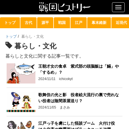
Togg
navig
トップ
古代
源平
戦国
江戸
幕末維新
近現代
トップ
/
暮らし・文化
暮らし・文化
暮らしと文化に関する記事一覧です。
王朝才女の食卓 紫式部の頭脳飯は「鰯」や
「するめ」？
2024/11/11 ichicokyt
歌舞伎の光と影 役者絵大流行の裏で売れな
い役者は陰間茶屋送り？
2024/11/05 まさみ
江戸っ子を虜にした怪談ブーム 火付け役