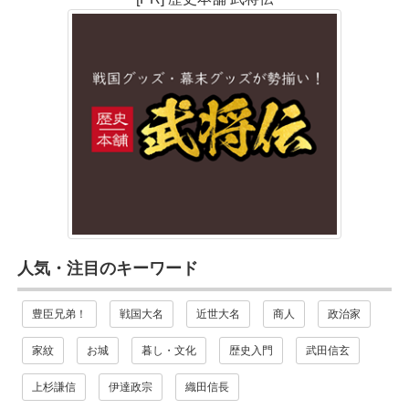
人気・注目のキーワード
豊臣兄弟！
戦国大名
近世大名
商人
政治家
家紋
お城
暮し・文化
歴史入門
武田信玄
上杉謙信
伊達政宗
織田信長