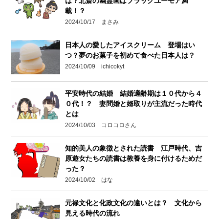
は？北斎の幽霊画はブラックユーモア満
載！？
2024/10/17 まさみ
日本人の愛したアイスクリーム 登場はい
つ？夢のお菓子を初めて食べた日本人は？
2024/10/09 ichicokyt
平安時代の結婚 結婚適齢期は１０代から４
０代！？ 妻問婚と婿取りが主流だった時代
とは
2024/10/03 コロコロさん
知的美人の象徴とされた読書 江戸時代、吉
原遊女たちの読書は教養を身に付けるためだ
った？
2024/10/02 はな
元禄文化と化政文化の違いとは？ 文化から
見える時代の流れ