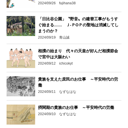
2024/09/26 fujihana38
「日比谷公園」〝野音〟の建替工事がもうす
ぐ始まる…… Ｊ-ＰOＰの聖地は消滅してし
まうのか？
2024/09/19 青山誠
相撲の始まり 代々の天皇が好んだ相撲節会
で宮中は大賑わい
2024/09/12 ichicokyt
貴族を支えた庶民のお仕事 ～平安時代の労
働
2024/09/11 なずなはな
摂関期の貴族のお仕事 ～平安時代の労働
2024/09/10 なずなはな