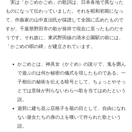
実は「かごめかごめ」の歌詞は、日本各地で異なった
ものになって伝わっていました。それを昭和初期になっ
て、作曲家の山中直治氏が採譜して全国に広めたもので
すが、千葉県野田市の歌が発祥で現在に至ったものだそ
うです。それ故に、東武野田線の清水公園駅の前には、
「かごめの唄の碑」が建立されています。
かごめとは、神具女（かぐめ）の訛りで、鬼を囲ん
で遊ぶのは何か秘密の儀式を現したものである。一
子相伝の秘術を伝える暗号として、ちょっとやそっ
とでは意味が判らないわらべ歌を当てはめたという
説。
遊郭に建ち並ぶ店格子を籠の目として、自由になれ
ない遊女たちの身の上を嘆いて作られた歌という
説。