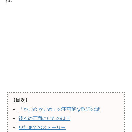
ね。
【目次】
「かごめ かごめ」の不可解な歌詞の謎
後ろの正面にいたのは？
犯行までのストーリー