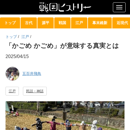
Togg
navig
トップ
古代
源平
戦国
江戸
幕末維新
近現代
トップ
/
江戸
/
「かごめ かごめ」が意味する真実とは
2025/04/15
五百井飛鳥
江戸
民話・神話