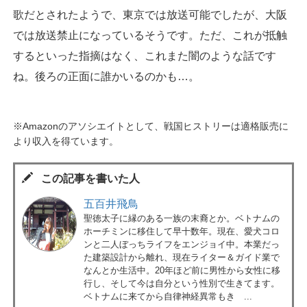
歌だとされたようで、東京では放送可能でしたが、大阪
では放送禁止になっているそうです。ただ、これが抵触
するといった指摘はなく、これまた闇のような話です
ね。後ろの正面に誰かいるのかも…。
※Amazonのアソシエイトとして、戦国ヒストリーは適格販売に
より収入を得ています。
この記事を書いた人
五百井飛鳥
聖徳太子に縁のある一族の末裔とか。ベトナムの
ホーチミンに移住して早十数年。現在、愛犬コロ
ンと二人ぼっちライフをエンジョイ中。本業だっ
た建築設計から離れ、現在ライター＆ガイド業で
なんとか生活中。20年ほど前に男性から女性に移
行し、そして今は自分という性別で生きてます。
ベトナムに来てから自律神経異常もき ...