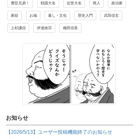
豊臣兄弟！
戦国大名
近世大名
商人
政治家
家紋
お城
暮し・文化
歴史入門
武田信玄
上杉謙信
伊達政宗
織田信長
お知らせ
【2026/5/13】ユーザー投稿機能終了のお知らせ