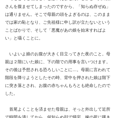
さんを腹ませてしまったのですから、「知らぬ存ぜぬ」
は通りません。そこで母親の頭をよぎるのは、このまま
では家の恥となり、ご先祖様に申し訳が立たないという
ことばかりで、そして「悪魔があの娘を始末すればよ
い」と囁くことに。
いよいよ娘のお腹が大きく目立ってきた夜のこと。母
親は２階にいた娘に、下の階での用事を言いつけます。
その後は予想される恐ろしいことに…。母親に言われて
階段を降りようとしたその時、背中を押された娘は階下
に突き落とされ、お腹の赤ちゃんもろとも絶命したので
した。
首尾よくことを済ませた母親は、そっと外出して近所
で時間を潰してから、何知らぬ顔で帰宅。嫁の死に嘆き