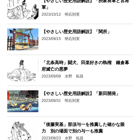
【やさしい歴史用語解説】「摂家将軍と宮将
軍」
2023/10/12 明石則実
【やさしい歴史用語解説】「関所」
2023/09/15 明石則実
「北条高時」闘犬、田楽好きの執権 鎌倉幕
府滅亡の悪夢
2023/09/08 水野 拓昌
【やさしい歴史用語解説】「新田開発」
2023/08/31 明石則実
「後藤実基」那須与一を推薦した確かな眼
力 別の場面で別の与一も推薦
2023/08/23 水野 拓昌