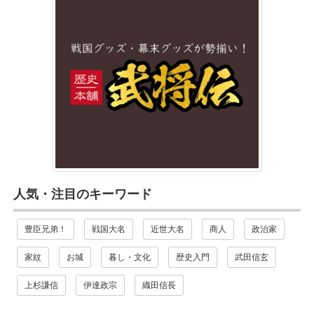
人気・注目のキーワード
豊臣兄弟！
戦国大名
近世大名
商人
政治家
家紋
お城
暮し・文化
歴史入門
武田信玄
上杉謙信
伊達政宗
織田信長