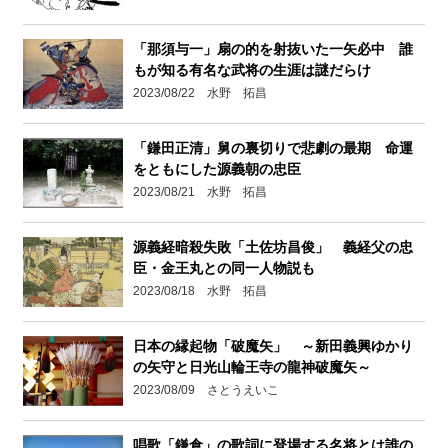
「那須与一」扇の的を射抜いた一矢必中 誰
もが知る有名な武将の生涯は謎だらけ
2023/08/22 水野 拓昌
「鎌田正清」舅の裏切りで悲劇の最期 命運
をともにした源義朝の忠臣
2023/08/21 水野 拓昌
源義経暗殺失敗「土佐坊昌俊」 義経父の忠
臣・金王丸との同一人物説も
2023/08/18 水野 拓昌
日本の縁起物「破魔矢」 ～新田義興ゆかり
の矢守と日光山輪王寺の龍神破魔矢～
2023/08/09 さとうえいこ
唱歌「鎌倉」の歌詞に登場する名将とは誰の