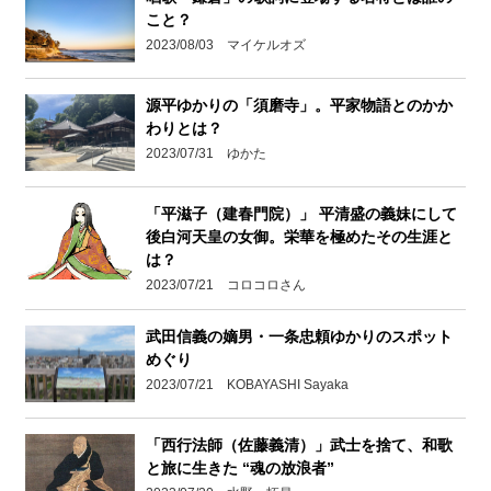
こと？
2023/08/03 マイケルオズ
源平ゆかりの「須磨寺」。平家物語とのかか
わりとは？
2023/07/31 ゆかた
「平滋子（建春門院）」 平清盛の義妹にして
後白河天皇の女御。栄華を極めたその生涯と
は？
2023/07/21 コロコロさん
武田信義の嫡男・一条忠頼ゆかりのスポット
めぐり
2023/07/21 KOBAYASHI Sayaka
「西行法師（佐藤義清）」武士を捨て、和歌
と旅に生きた “魂の放浪者”