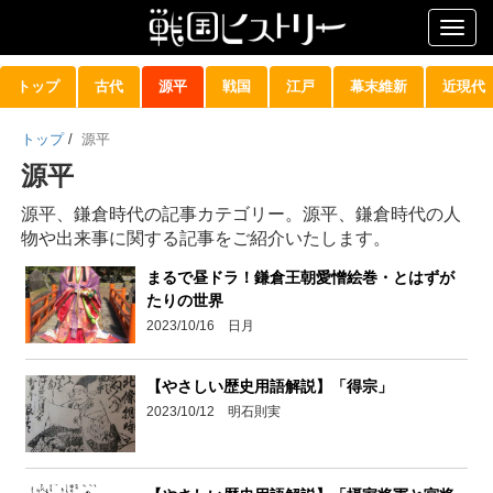
Togg
navig
トップ
古代
源平
戦国
江戸
幕末維新
近現代
トップ
/
源平
源平
源平、鎌倉時代の記事カテゴリー。源平、鎌倉時代の人
物や出来事に関する記事をご紹介いたします。
まるで昼ドラ！鎌倉王朝愛憎絵巻・とはずが
たりの世界
2023/10/16 日月
【やさしい歴史用語解説】「得宗」
2023/10/12 明石則実