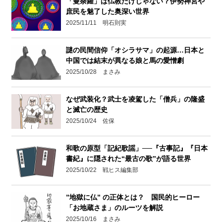
「曼荼羅」は仏教だけじゃない？伊勢神宮や
庶民を魅了した奥深い世界
2025/11/11 明石則実
謎の民間信仰「オシラサマ」の起源…日本と
中国では結末が異なる娘と馬の愛憎劇
2025/10/28 まさみ
なぜ武装化？武士を凌駕した「僧兵」の隆盛
と滅亡の歴史
2025/10/24 佐保
和歌の原型「記紀歌謡」──『古事記』『日本
書紀』に隠された“最古の歌”が語る世界
2025/10/22 戦ヒス編集部
”地獄に仏” の正体とは？ 国民的ヒーロー
「お地蔵さま」のルーツを解説
2025/10/16 まさみ