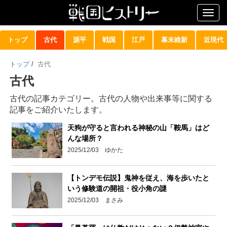
Togg
navig
トップ
古代
源平
戦国
江戸
幕末維新
近現代
トップ
/
古代
古代
古代の記事カテゴリー。古代の人物や出来事等に関する
記事をご紹介いたします。
天狗が守ると言われる神秘の山「鞍馬」はど
んな場所？
2025/12/03 ゆかた
【トンデモ伝説】鬼神を従え、海を歩いたと
いう修験道の開祖・役小角の謎
2025/12/03 まさみ