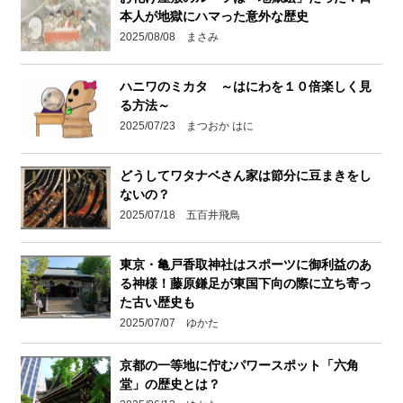
本人が地獄にハマった意外な歴史
2025/08/08 まさみ
ハニワのミカタ ～はにわを１０倍楽しく見
る方法～
2025/07/23 まつおか はに
どうしてワタナベさん家は節分に豆まきをし
ないの？
2025/07/18 五百井飛鳥
東京・亀戸香取神社はスポーツに御利益のあ
る神様！藤原鎌足が東国下向の際に立ち寄っ
た古い歴史も
2025/07/07 ゆかた
京都の一等地に佇むパワースポット「六角
堂」の歴史とは？