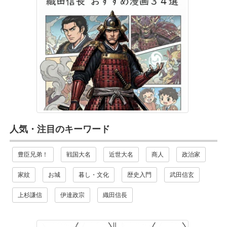
人気・注目のキーワード
豊臣兄弟！
戦国大名
近世大名
商人
政治家
家紋
お城
暮し・文化
歴史入門
武田信玄
上杉謙信
伊達政宗
織田信長