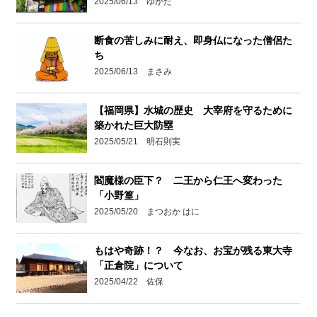
2025/06/13 ゆかた
断食の苦しみに耐え、即身仏になった僧侶た
ち
2025/06/13 まさみ
【福岡県】水城の歴史 大宰府を守るために
築かれた巨大防塁
2025/05/21 明石則実
閻魔様の臣下？ 二王から仁王へ変わった
「小野篁」
2025/05/20 まつおか はに
もはや奇跡！？ 今なお、お宝が残る東大寺
「正倉院」について
2025/04/22 佐保