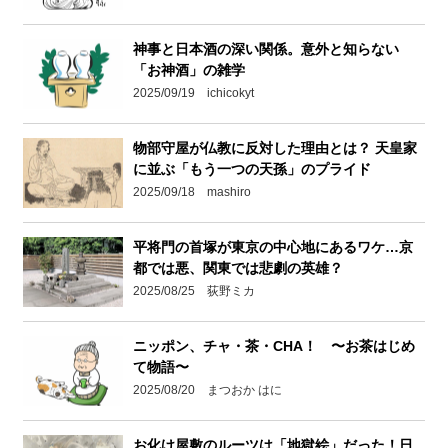
神事と日本酒の深い関係。意外と知らない
「お神酒」の雑学
2025/09/19 ichicokyt
物部守屋が仏教に反対した理由とは？ 天皇家
に並ぶ「もう一つの天孫」のプライド
2025/09/18 mashiro
平将門の首塚が東京の中心地にあるワケ…京
都では悪、関東では悲劇の英雄？
2025/08/25 荻野ミカ
ニッポン、チャ・茶・CHA！ 〜お茶はじめ
て物語〜
2025/08/20 まつおか はに
お化け屋敷のルーツは「地獄絵」だった！日