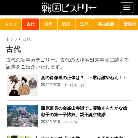
Togg
navig
トップ
古代
源平
戦国
江戸
幕末維新
近現代
トップ
/
古代
古代
古代の記事カテゴリー。古代の人物や出来事等に関する
記事をご紹介いたします。
あの肖像画の正体は？ ～君は誰やねん！～
2024/09/20 まつおか はに
藤原道長の金峯山寺詣で…霊験あらたかな娘
彰子の第一子懐妊、親王誕生物語
2024/09/18 ichicokyt