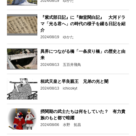
2024/08/19 ゆかた
『紫式部日記』に『御堂関白記』 大河ドラ
マ「光る君へ」の時代の様子を綴る日記を紹
介
2024/08/19 ゆかた
異界につながる橋「一条戻り橋」の歴史と由
来
2024/08/13 五百井飛鳥
桓武天皇と早良親王 兄弟の光と闇
2024/08/13 ichicokyt
摂関期の武士たちは何をしていた？ 有力貴
族のもと都で暗躍
2024/08/06 水野 拓昌