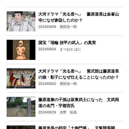
大河ドラマ「光る君へ」 藤原道長は金峯山
寺になぜ参詣したのか？
2024/09/09 濱田浩一郎
国宝「埴輪 挂甲の武人」の真実
2024/09/04 まつおか はに
大河ドラマ「光る君へ」 紫式部は藤原道長
の娘・彰子になぜ仕えることになったのか？
2024/09/02 濱田浩一郎
藤原道兼の子孫は坂東武士になった 文武両
道の名門・宇都宮氏
2024/08/29 水野 拓昌
藤原道長の邸宅「土御門第」 天覧競馬開