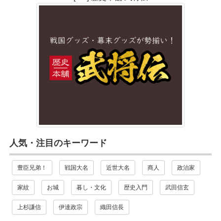
人気・注目のキーワード
豊臣兄弟！
戦国大名
近世大名
商人
政治家
家紋
お城
暮し・文化
歴史入門
武田信玄
上杉謙信
伊達政宗
織田信長