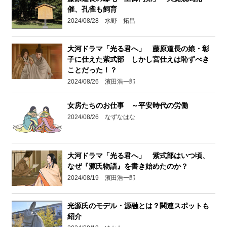
催、孔雀も飼育
2024/08/28 水野 拓昌
大河ドラマ「光る君へ」 藤原道長の娘・彰
子に仕えた紫式部 しかし宮仕えは恥ずべき
ことだった！？
2024/08/26 濱田浩一郎
女房たちのお仕事 ～平安時代の労働
2024/08/26 なずなはな
大河ドラマ「光る君へ」 紫式部はいつ頃、
なぜ『源氏物語』を書き始めたのか？
2024/08/19 濱田浩一郎
光源氏のモデル・源融とは？関連スポットも
紹介