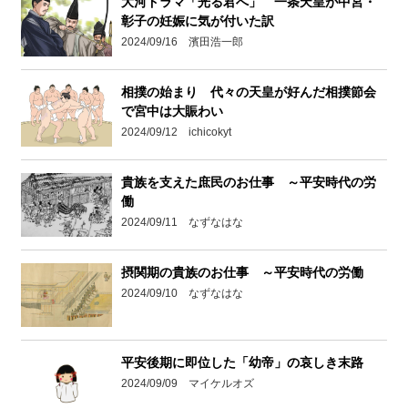
大河ドラマ「光る君へ」 一条天皇が中宮・
彰子の妊娠に気が付いた訳
2024/09/16 濱田浩一郎
相撲の始まり 代々の天皇が好んだ相撲節会
で宮中は大賑わい
2024/09/12 ichicokyt
貴族を支えた庶民のお仕事 ～平安時代の労
働
2024/09/11 なずなはな
摂関期の貴族のお仕事 ～平安時代の労働
2024/09/10 なずなはな
平安後期に即位した「幼帝」の哀しき末路
2024/09/09 マイケルオズ