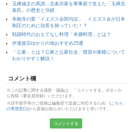
玉縄城主の系譜…北条宗家を軍事面で支えた「玉縄北
条氏」の歴史と功績
本能寺の変「イエズス会関与説」 イエズス会が日本
制圧のために信長を操っていた！？
戦国時代のおもてなし料理「本膳料理」とは？
伊達政宗ゆかりの地おすすめ25選
「公家」とは？公家と公家社会、慣習や家格について
わかりやすく解説！
コメント欄
※この記事に関する感想・議論は、「コメントする」ボタンか
ら投稿（要会員登録）いただけます。
※誤字脱字等のご指摘は編集部で迅速に対応するため、
[こちら
の専用窓口]
から直接お知らせいただけますと幸いです。
コメントする