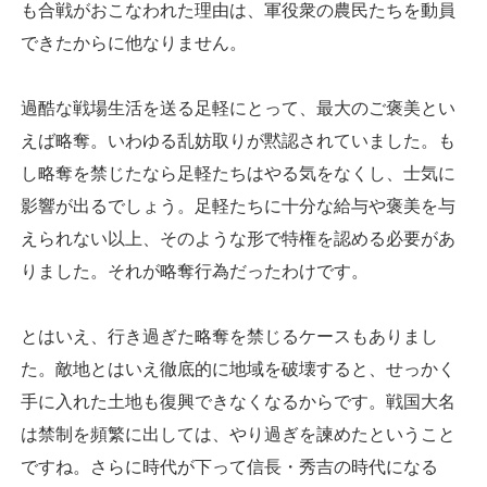
も合戦がおこなわれた理由は、軍役衆の農民たちを動員
できたからに他なりません。
過酷な戦場生活を送る足軽にとって、最大のご褒美とい
えば略奪。いわゆる乱妨取りが黙認されていました。も
し略奪を禁じたなら足軽たちはやる気をなくし、士気に
影響が出るでしょう。足軽たちに十分な給与や褒美を与
えられない以上、そのような形で特権を認める必要があ
りました。それが略奪行為だったわけです。
とはいえ、行き過ぎた略奪を禁じるケースもありまし
た。敵地とはいえ徹底的に地域を破壊すると、せっかく
手に入れた土地も復興できなくなるからです。戦国大名
は禁制を頻繁に出しては、やり過ぎを諫めたということ
ですね。さらに時代が下って信長・秀吉の時代になる