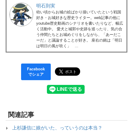
明石則実
幼い頃からお城の絵ばかり描いていたという戦国
好き・お城好きな歴史ライター。web記事の他に
youtube歴史動画のシナリオを書いたりなど、幅広
く活動中。 愛犬と城郭や史跡を巡ったり、気の合
う仲間たちとお城めぐりをしながら、「あーだこ
ーだ」と議論することが好き。 座右の銘は「明日
は明日の風が吹く」 ...
Facebook
でシェア
関連記事
上杉謙信に娘がいた、っていうのは本当？