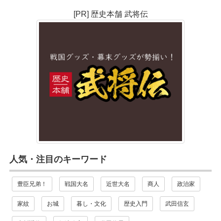
[PR] 歴史本舗 武将伝
人気・注目のキーワード
豊臣兄弟！
戦国大名
近世大名
商人
政治家
家紋
お城
暮し・文化
歴史入門
武田信玄