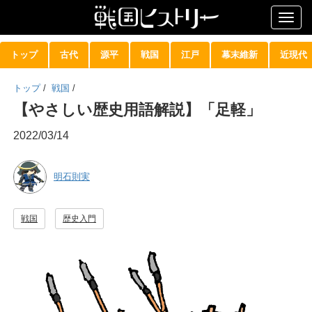
Togg
navig
トップ
古代
源平
戦国
江戸
幕末維新
近現代
トップ
/
戦国
/
【やさしい歴史用語解説】「足軽」
2022/03/14
明石則実
戦国
歴史入門