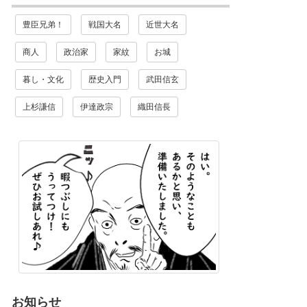
豊臣兄弟！
戦国大名
近世大名
商人
政治家
家紋
お城
暮し・文化
歴史入門
武田信玄
上杉謙信
伊達政宗
織田信長
お知らせ