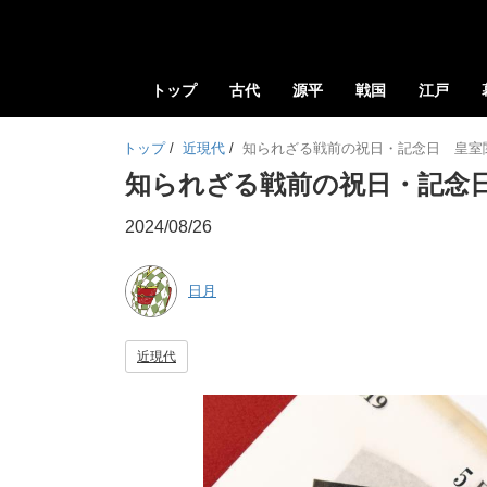
トップ
古代
源平
戦国
江戸
トップ
/
近現代
/
知られざる戦前の祝日・記念日 皇室
知られざる戦前の祝日・記念
2024/08/26
日月
近現代