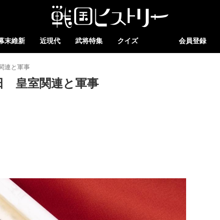
幕末維新
近現代
武将特集
クイズ
会員登録
関連と軍事
日 皇室関連と軍事