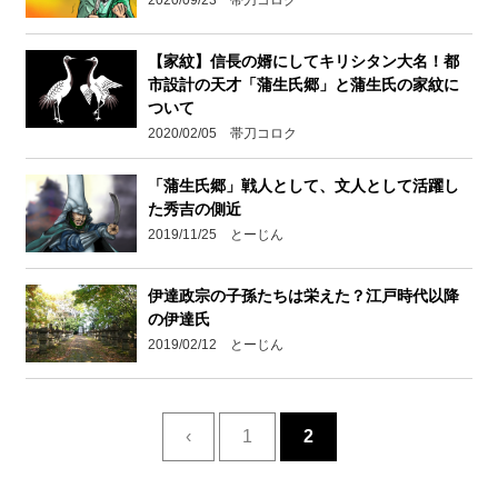
2020/09/23 帯刀コロク
【家紋】信長の婿にしてキリシタン大名！都
市設計の天才「蒲生氏郷」と蒲生氏の家紋に
ついて
2020/02/05 帯刀コロク
「蒲生氏郷」戦人として、文人として活躍し
た秀吉の側近
2019/11/25 とーじん
伊達政宗の子孫たちは栄えた？江戸時代以降
の伊達氏
2019/02/12 とーじん
‹
1
2