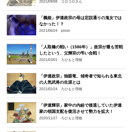
2021/09/08 コロコロさん
「義姫」伊達政宗の母は定説通りの鬼女では
なかった！？
2021/06/24 pinon
「人取橋の戦い（1586年）」政宗が最も苦戦
したという、父輝宗の弔い合戦！
2021/03/01 ろひもと理穂
「伊達政宗」独眼竜、傾奇者で知られる東北
の人気武将の生涯とは
2021/02/24 ろひもと理穂
「伊達輝宗」家中の内紛で後退していた伊達
家の領国支配を復活させて勢力を拡大！
2020/11/27 ろひもと理穂