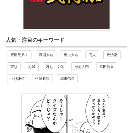
人気・注目のキーワード
豊臣兄弟！
戦国大名
近世大名
商人
政治家
家紋
お城
暮し・文化
歴史入門
武田信玄
上杉謙信
伊達政宗
織田信長