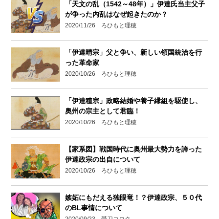
「天文の乱（1542～48年）」伊達氏当主父子
が争った内乱はなぜ起きたのか？
2020/11/26 ろひもと理穂
「伊達晴宗」父と争い、新しい領国統治を行
った革命家
2020/10/26 ろひもと理穂
「伊達稙宗」政略結婚や養子縁組を駆使し、
奥州の宗主として君臨！
2020/10/26 ろひもと理穂
【家系図】戦国時代に奥州最大勢力を誇った
伊達政宗の出自について
2020/10/26 ろひもと理穂
嫉妬にもだえる独眼竜！？伊達政宗、５０代
のBL事情について