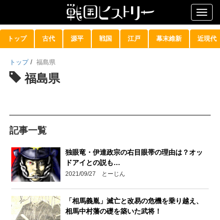
Togg
navig
トップ
古代
源平
戦国
江戸
幕末維新
近現代
トップ
/
福島県
福島県
記事一覧
独眼竜・伊達政宗の右目眼帯の理由は？オッ
ドアイとの説も…
2021/09/27 とーじん
「相馬義胤」滅亡と改易の危機を乗り越え、
相馬中村藩の礎を築いた武将！