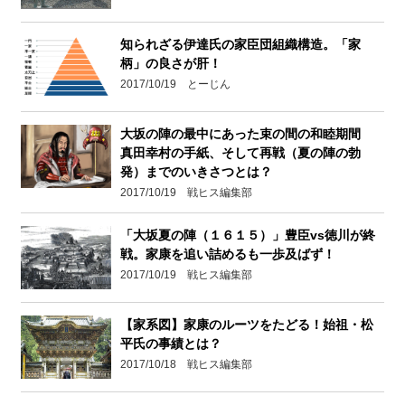
知られざる伊達氏の家臣団組織構造。「家
柄」の良さが肝！
2017/10/19 とーじん
大坂の陣の最中にあった束の間の和睦期間
真田幸村の手紙、そして再戦（夏の陣の勃
発）までのいきさつとは？
2017/10/19 戦ヒス編集部
「大坂夏の陣（１６１５）」豊臣vs徳川が終
戦。家康を追い詰めるも一歩及ばず！
2017/10/19 戦ヒス編集部
【家系図】家康のルーツをたどる！始祖・松
平氏の事績とは？
2017/10/18 戦ヒス編集部