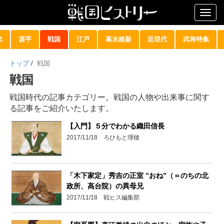
Togg
navig
代
源平
戦国
江戸
幕末維新
近現代
武将特集
トップ
/
戦国
戦国
戦国時代の記事カテゴリー。戦国の人物や出来事に関す
る記事をご紹介いたします。
【入門】５分でわかる織田信長
2017/11/18 ろひもと理穂
「木下家定」秀吉の正室 ”おね”（＝のちの北
政所、高台院）の異母兄
2017/11/18 戦ヒス編集部