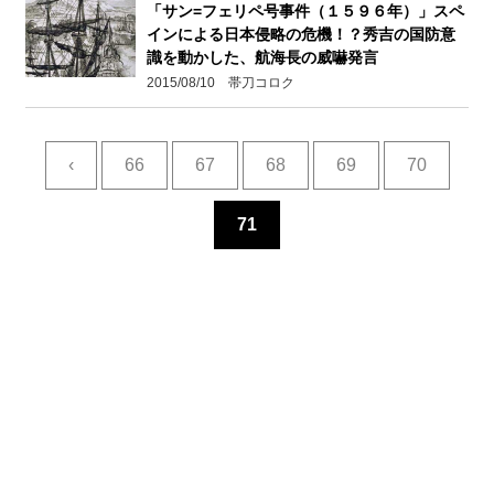
「サン=フェリペ号事件（１５９６年）」スペ
インによる日本侵略の危機！？秀吉の国防意
識を動かした、航海長の威嚇発言
2015/08/10 帯刀コロク
‹
66
67
68
69
70
71