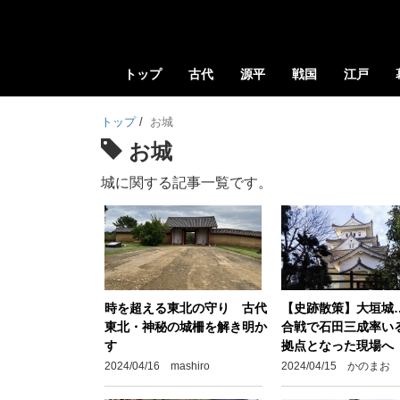
トップ
古代
源平
戦国
江戸
トップ
/
お城
お城
城に関する記事一覧です。
時を超える東北の守り 古代
【史跡散策】大垣城
東北・神秘の城柵を解き明か
合戦で石田三成率い
す
拠点となった現場へ
2024/04/16 mashiro
2024/04/15 かのまお