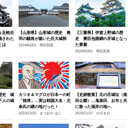
を足軽目
【山形県】山形城の歴史 奥
【三重県】伊賀上野城の歴
築された
羽の驍将が築いた巨大城郭
史 豊臣包囲網の牙城となっ
とは
た要塞
2024/02/01 明石則実
2024/02/01 明石則実
歴史 城
カツオ＆マグロが日本一の町
【史跡散策】北の庄城址（柴
下人の城
「焼津」…実は戦国大名・北
田公園）…鬼柴田、お市と共
条氏の礎の地だった！
に散った福井の地へ
2023/12/15 まつおか はに
2023/11/27 かのまお