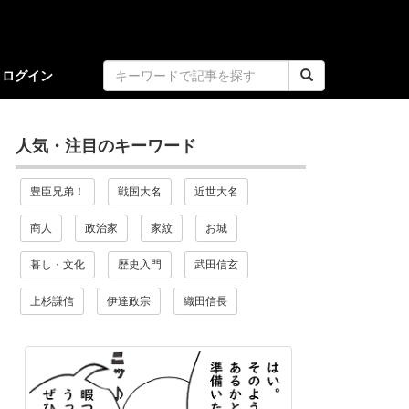
ログイン
人気・注目のキーワード
豊臣兄弟！
戦国大名
近世大名
商人
政治家
家紋
お城
暮し・文化
歴史入門
武田信玄
上杉謙信
伊達政宗
織田信長