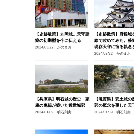
【史跡散策】丸岡城…天守建
【史跡散策】彦根城
築の初期型を今に伝える
線で攻めてみた。移
現存天守に宿る執念
2024/03/22 かのまお
2024/03/22 かのまお
【兵庫県】明石城の歴史 家
【滋賀県】安土城の
康の鬼孫が築いた近世城郭
郭の概念を覆した天
2024/01/09 明石則実
2024/01/09 明石則実