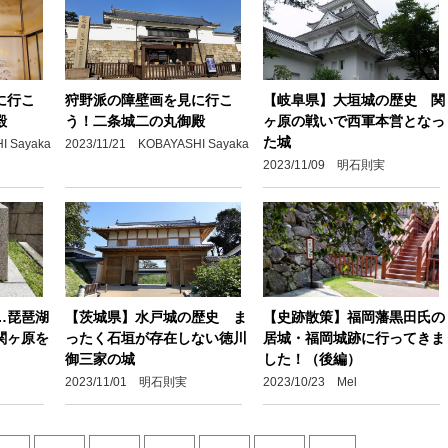
に行こ
狩野派の障壁画を見に行こ
【岐阜県】大垣城の歴史 関
殿
う！二条城二の丸御殿
ヶ原の戦いで西軍本営となっ
た城
I Sayaka
2023/11/21 KOBAYASHI Sayaka
2023/11/09 明石則実
…琵琶湖
【茨城県】水戸城の歴史 ま
【史跡散策】福岡藩黒田氏の
関ヶ原を
ったく石垣が存在しない徳川
居城・福岡城跡に行ってきま
御三家の城
した！（後編）
2023/11/01 明石則実
2023/10/23 Mel