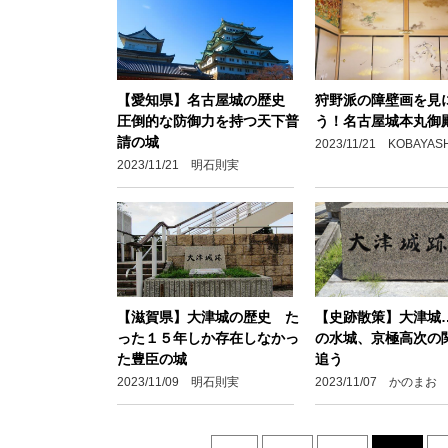
【愛知県】名古屋城の歴史
狩野派の障壁画を見
圧倒的な防御力を持つ天下普
う！名古屋城本丸御
請の城
2023/11/21 KOBAYASH
2023/11/21 明石則実
【滋賀県】大津城の歴史 た
【史跡散策】大津城
った１５年しか存在しなかっ
の水城、京極高次の
た豊臣の城
追う
2023/11/09 明石則実
2023/11/07 かのまお