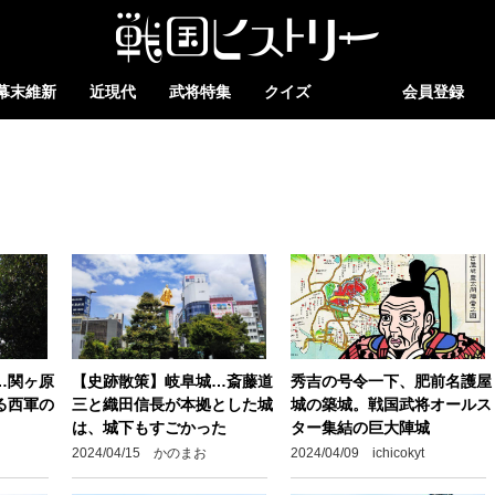
幕末維新
近現代
武将特集
クイズ
会員登録
…関ヶ原
【史跡散策】岐阜城…斎藤道
秀吉の号令一下、肥前名護屋
る西軍の
三と織田信長が本拠とした城
城の築城。戦国武将オールス
は、城下もすごかった
ター集結の巨大陣城
2024/04/15 かのまお
2024/04/09 ichicokyt