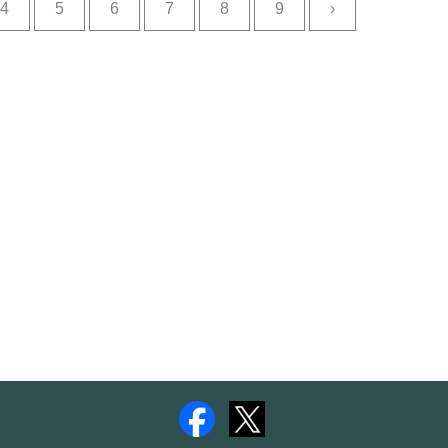
4
5
6
7
8
9
›